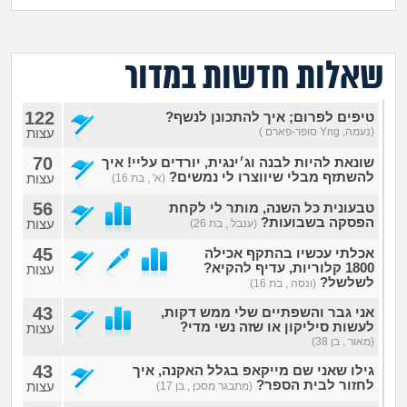
מה שעובר עליי
שומרים על הגוף
שאלות חדשות במדור
פיננסי וכלכלה
122
טיפים לפרום; איך להתכונן לנשף?
(נעמה, Yng סופר-פארם )
עצות
בין הסדינים
70
שונאת להיות לבנה וג׳ינגית, יורדים עליי! איך
להשתזף מבלי שיווצרו לי נמשים?
עצות
(א' , בת 16)
חיות מחמד
56
טבעונית כל השנה, מותר לי לקחת
הפסקה בשבועות?
עצות
(ענבל , בת 26)
יוקר המחיה
45
אכלתי עכשיו בהתקף אכילה
1800 קלוריות, עדיף להקיא?
עצות
לשלשל?
(ונסה , בת 16)
גאווה
43
אני גבר והשפתיים שלי ממש דקות,
לעשות סיליקון או שזה נשי מדי?
עצות
(מאור , בן 38)
43
גילו שאני שם מייקאפ בגלל האקנה, איך
לחזור לבית הספר?
עצות
(מתבגר מסכן , בן 17)