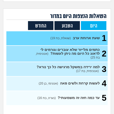
זוגיות
חיפוש שאלות
|
היריון ולידה
הרשמה
התחברות
השאלות הנצפות ה
יום
במדור
היום
השבוע
החודש
הורות ומשפחה
1
שעת ארוחת ערב
מתבגרים
(שואלת, בת 19)
כתמים מלייזר שלא עוברים וגורמים לי
2
מהבקו"ם... ועד מתי?!
לדאוג כל היום מה ניתן לעשות?
(אנונימית,
בת 25)
לימודים וסטודנטים
3
למה ירידה במשקל מרגישה כל כך נורא?
(אנונימית, בת 17)
עבודה וקריירה
4
לעשות קרחת ולשים פאה
(אנונימי, בן 20)
חברים ואנשים
5
עד כמה חזה זה משמעותי?
(נערה, בת 16)
בית, שכנים ושותפים