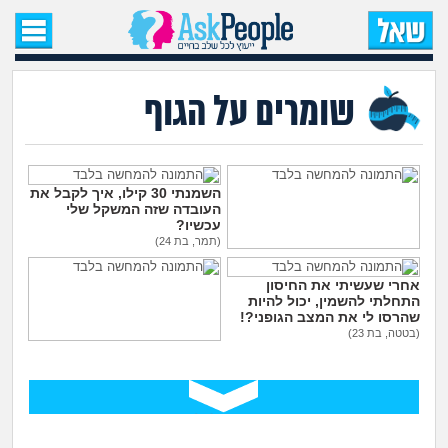
עמוד הבית
שאל שאלה
שומרים על הגוף
שאלות חדשות
שאלות שעוררו עניין
השמנתי 30 קילו, איך לקבל את
העובדה שזה המשקל שלי
עכשיו?
עצות חדשות
(תמר, בת 24)
יש לי כינים וזה לא עובר, מה
עוד אני יכולה לנסות?
אחרי שעשיתי את החיסון
(נחמה, בת 22)
מה קורה כאן?
התחלתי להשמין, יכול להיות
שהרסו לי את המצב הגופני?!
(בטטה, בת 23)
מתחם הטיפים
הליקס בצד ימין - זה אומר
שאני לסבית?
(הייהיי, בת 22)
מדורים