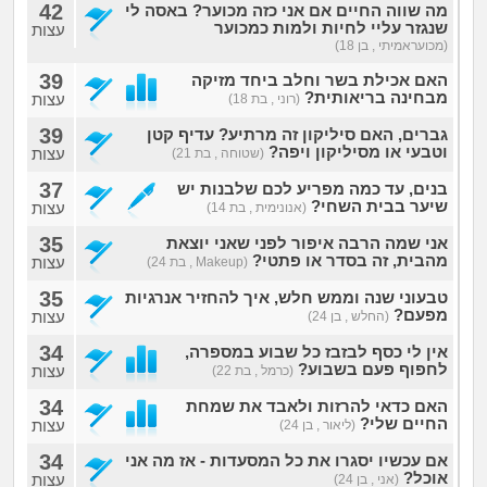
42
מה שווה החיים אם אני כזה מכוער? באסה לי
שנגזר עליי לחיות ולמות כמכוער
עצות
(מכועראמיתי , בן 18)
39
האם אכילת בשר וחלב ביחד מזיקה
מבחינה בריאותית?
עצות
(רוני , בת 18)
39
גברים, האם סיליקון זה מרתיע? עדיף קטן
וטבעי או מסיליקון ויפה?
עצות
(שטוחה , בת 21)
37
בנים, עד כמה מפריע לכם שלבנות יש
שיער בבית השחי?
עצות
(אנונימית , בת 14)
35
אני שמה הרבה איפור לפני שאני יוצאת
מהבית, זה בסדר או פתטי?
עצות
(Makeup , בת 24)
35
טבעוני שנה וממש חלש, איך להחזיר אנרגיות
מפעם?
עצות
(החלש , בן 24)
34
אין לי כסף לבזבז כל שבוע במספרה,
לחפוף פעם בשבוע?
עצות
(כרמל , בת 22)
34
האם כדאי להרזות ולאבד את שמחת
החיים שלי?
עצות
(ליאור , בן 24)
34
אם עכשיו יסגרו את כל המסעדות - אז מה אני
אוכל?
עצות
(אני , בן 24)