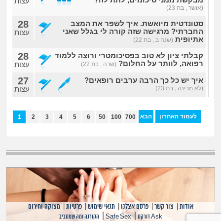
עצות
(אושר , בת 23)
28
סטונדטית מיואשת. איך לשפר את המצב
החברתי? מרגישה שזה קורה לי בגלל שאני
עצות
אתיופית
(שנה ב , בת 22)
28
קבלתי ציון לא טוב בפסיכומטרי ורוצה ללמוד
רפואה, לוותר על החלום?
עצות
(שרה , בת 22)
27
איך יש כל כך הרבה ערבים רופאים?
(לא מבינה , בת 23)
עצות
לעמוד האחרון
הבא
1
2
3
4
5
6
50
100
700
אודות
|
צור קשר
|
פרסם אצלנו
|
תנאי שימוש
|
פרטיות
|
מצוקה וחירום
|
|
Ask דורקס
Safe Sex
הקורנה ומה שמסביב