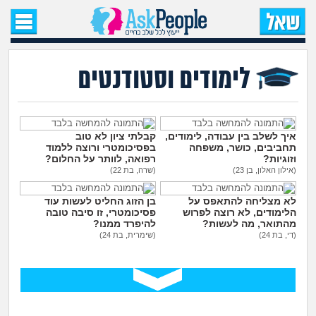
עמוד הבית
שאל שאלה
לימודים וסטודנטים
שאלות חדשות
שאלות שעוררו עניין
איך לשלב בין עבודה, לימודים,
קבלתי ציון לא טוב
תחביבים, כושר, משפחה
בפסיכומטרי ורוצה ללמוד
וזוגיות?
רפואה, לוותר על החלום?
עצות חדשות
(אילון האלון, בן 23)
(שרה, בת 22)
לא מצליחה להתאפס על
בן הזוג החליט לעשות עוד
מה קורה כאן?
הלימודים, לא רוצה לפרוש
פסיכומטרי, זו סיבה טובה
מהתואר, מה לעשות?
להיפרד ממנו?
(די, בת 24)
(שימרית, בת 24)
מתחם הטיפים
מדורים