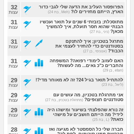
32
הפרופסור העליב את הדעה שלי לגבי כדור
הארץ, הייתם מחזירים לו?
עצות
(Meh , בת 24)
31
מתוסכלת; בזבזתי 6 שנים על תואר ועכשיו
הבנתי שהוא חסר תועלת, איך להמשיך
עצות
מכאן?
(ניני , בת 27)
31
מתרגל בטכניון; איך להתנקם
בסטודנטים כדי להחזיר לעצמי את
עצות
הכבוד?
(אנונימי , בן 27)
31
האם לעזוב לימודי רפואה? המשפחה
והחברים כ"כ גאים... מה לעשות?
עצות
(etan , בן 29)
29
להתחיל תואר בגיל 24? זה לא מאוחר מדי?!
(ליאל , בת 23)
עצות
29
אני מתרגלת בטכניון, מה עושים עם
סטודנטים חצופים?
עצות
(מתרגלת בטכניון , בת 27)
29
זה נורא שהפלצתי בשיעור ומישהו היה
לידי? מה הייתם חושבים על מישהי
עצות
כזאת?
(L , בת 25)
28
חברה שלי כל הסמסטר לא מגיעה ואז
מבקשת ממני סיכומים, לתת לה?