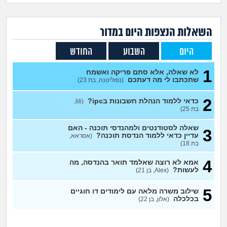
זוגיות
חיפוש שאלות
|
היריון ולידה
הרשמה
התחברות
השאלות הנצפות ה
יום
במדור
היום
השבוע
החודש
הורות ומשפחה
1
לא שאלה, אלא סתם פריקה ואשמח
מתבגרים
שתכתבו לי מה דעתכם
(נפוליטנה, בת 23)
2
כדאי ללמוד הנהלת חשבונות בipc?
(lili,
מהבקו"ם... ועד מתי?!
בת 25)
לימודים וסטודנטים
שאלה לסטודנטים ולמהנדסי תוכנה - האם
3
עדיין כדאי ללמוד הנדסת תוכנה?
(אסראא,
בת 18)
עבודה וקריירה
4
אמא לא רוצה שאלמד תואר בהנדסה, מה
לעשות?
(Alex, בן 21)
חברים ואנשים
5
שילוב משרה מלאה עם לימודים דו חוגיים
בכלכלה
(אלון, בן 22)
בית, שכנים ושותפים