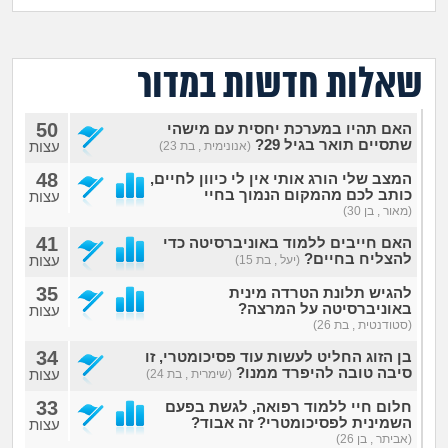
מה שעובר עליי
שומרים על הגוף
שאלות חדשות במדור
פיננסי וכלכלה
50
האם תהיו במערכת יחסית עם מישהי
שתסיים תואר בגיל 29?
עצות
(אנונימית , בת 23)
בין הסדינים
48
המצב שלי הורג אותי אין לי כיוון לחיים,
כותב לכם מהמקום הנמוך בחיי
עצות
(מאור , בן 30)
חיות מחמד
41
האם חייבים ללמוד באוניברסיטה כדי
להצליח בחיים?
עצות
(יעל , בת 15)
יוקר המחיה
35
להגיש תלונת הטרדה מינית
באוניברסיטה על המרצה?
עצות
גאווה
(סטודנטית , בת 26)
34
בן הזוג החליט לעשות עוד פסיכומטרי, זו
סיבה טובה להיפרד ממנו?
עצות
(שימרית , בת 24)
33
חלום חיי ללמוד רפואה, לגשת בפעם
השמינית לפסיכומטרי? זה אבוד?
עצות
(אביתר , בן 26)