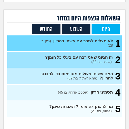
זוגיות
חיפוש שאלות
|
היריון ולידה
הרשמה
התחברות
השאלות הנצפות ה
יום
במדור
היום
השבוע
החודש
הורות ומשפחה
1
לא מצליח לשכב עם אשתי בהריון
(נתן, בן
מתבגרים
28)
2
זה הגיוני שאני רבה עם בעלי כל הזמן?
מהבקו"ם... ועד מתי?!
(איימי, בת 32)
לימודים וסטודנטים
3
האם עשיתן פעולות מסויימות כדי להכנס
להריון?
(אמא לעתיד, בת 32)
עבודה וקריירה
4
תסמיני הריון
(גוסטב אדולף, בן 45)
חברים ואנשים
5
מה לדעתך זה אומר? האם זה סימן?
(Alisa, בת 21)
בית, שכנים ושותפים