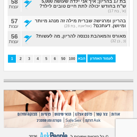
58
בת 17 בהריון; איך אני ילדה שעושה 5,000
ש"ח בחודש יכולה לתת חיים טובים לילד?
עצות
(א' , בת 17)
57
בהריון ומרגישה שברית מילה זה מנהג מיותר
ומיושן. דעתכם?
עצות
(אוליאנה , בת 28)
56
מאורס והמאהבת נכנסה להריון, מה לעשות?
(כ , בן 32)
עצות
לעמוד האחרון
הבא
1
2
3
4
5
6
50
100
אודות
|
צור קשר
|
פרסם אצלנו
|
תנאי שימוש
|
פרטיות
|
מצוקה וחירום
|
|
Ask דורקס
Safe Sex
הקורנה ומה שמסביב
© כל הזכויות שמורות ל-
2026