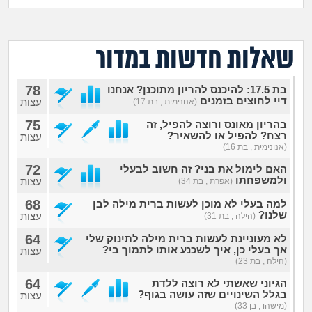
מה שעובר עליי
שומרים על הגוף
שאלות חדשות במדור
פיננסי וכלכלה
78
בת 17.5: להיכנס להריון מתוכנן? אנחנו
דיי לחוצים בזמנים
עצות
(אנונימית , בת 17)
בין הסדינים
75
בהריון מאונס ורוצה להפיל, זה
רצח? להפיל או להשאיר?
עצות
(אנונימית , בת 16)
חיות מחמד
72
האם לימול את בני? זה חשוב לבעלי
ולמשפחתו
עצות
(אפרת , בת 34)
יוקר המחיה
68
למה בעלי לא מוכן לעשות ברית מילה לבן
שלנו?
עצות
(הילה , בת 31)
גאווה
64
לא מעוניינת לעשות ברית מילה לתינוק שלי
אך בעלי כן, איך לשכנע אותו לתמוך בי?
עצות
(הילה , בת 23)
64
הגיוני שאשתי לא רוצה ללדת
בגלל השינויים שזה עושה בגוף?
עצות
(מישהו , בן 33)