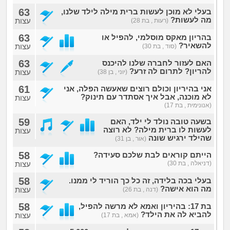
63
בעלי לא מוכן לעשות ברית מילה לילד שלנו,
מה לעשות?
עצות
(רעות , בת 28)
63
בהריון מאקס מוסלמי, להפיל או
להשאיר?
עצות
(סוד , בת 30)
63
האם לעזור לחברה שלנו להיכנס
להריון? לתרום לה זרע?
עצות
(יוני , בן 38)
61
אני בהיריון וכולם רוצים שאעשה הפלה, אני
לא מוכנה, אבל איך אסתדר עם תינוק?
עצות
(אנונימית , בת 17)
59
בשעה טובה נולד לי ילד, האם
לעשות לו ברית מילה? לא רוצה
עצות
שהילד ירגיש שונה
(אור , בן 31)
58
הייתם קוראים לבת שלכם סעידה?
(דניאלה , בת 30)
עצות
58
בעלי בכה בלידה, זה כל כך הוריד לי ממנו.
מה הוא אישה?
עצות
(דנה , בת 26)
58
בת 17: בהיריון ואמא לא מרשה להפיל,
להביא לה את הילד?
עצות
(אמא , בת 17)