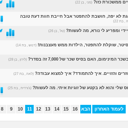
ם ממשכורת כזו?
(מני , בן 22)
ת לא יפה, חושבת להתפטר אבל חייבת חוות דעת טובה
, בת 22)
ידי ומפריע לי נורא, מה לעשות?
(טל , בן 26)
סיטר, שוקלת להתפטר, הילדות ממש מעצבנות!
(דנוש , בת 14)
 המינימום, האם בסיס שכר של 7,000 זה בסדר?
(לירון , בן 28)
זרים והזויים. איך להתמודד? איך למצוא עבודה?
(לאה , בת 27)
 שלי והוא לא בקטע של זוגיות איתי. מה לעשות?
(ג'ורדית , בת 25)
לעמוד האחרון
הבא
16
15
14
13
12
11
10
9
8