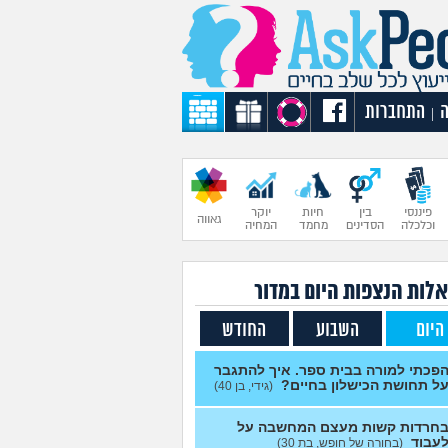
התחברות
|
פיננסי
בין
חיות
יוקר
גאווה
וכלכלה
הסדינים
מחמד
המחיה
לות הנצפות ה
יום
במדור
היום
השבוע
החודש
פכתי למורה בבית ספר. איך להתגבר
ל תחושת הכישלון בחיים?
(גידי, בן 40)
חרדות קשות מעצם המחשבה על
עבוד
(בחורה של חופש, בת 30)