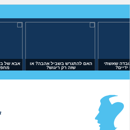
מה לעשות עם העובדה שאשתי
האם להתגרש בשביל 
הרימה עליי ידיים?
שזה רק ריגו
(אנונימי, בן 34)
(דנה, בת 35)
א
אודות
|