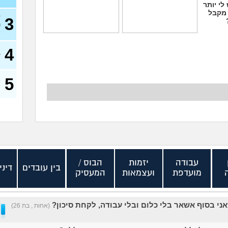
לי יותר
 מקבל
ל
3
ה
)
אני מעצבת גרפית,
ללכת להפגין? זה יפגע
האם AI באמת יקח לי
בקריירה שלי בעתיד?
4
את העבודה בסוף?
(סזרק, בן 27)
ק
(אירנה, בת 38)
5
מ
ס
עבודה
יזמות
הבוס /
בין עובדים
דיני
מועדפת
ועצמאות
המעסיק
ני בסוף אשאר בלי כלום ובלי עבודה, לקחת סיכון?
(אחות , בת 26)