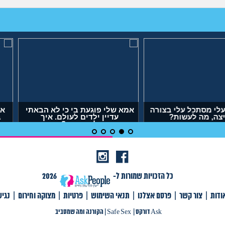
אהבה? או
אבא של בעלי מסתכל עלי בצורה
אמא שלי פוגע
ש?
מחפיצה, מה לעשות?
עדיין ילד
לה
(ליה, בת 27)
(אנוני
כל הזכויות שמורות ל-
2026
ודות
|
צור קשר
|
פרסם אצלנו
|
תנאי השימוש
|
פרטיות
|
מצוקה וחירום
|
נגי
צור קשר
|
פרסם אצלנו
|
תנאי שימוש
|
פרטיות
|
תגיות
|
מצוקה וחירום
|
Ask דורקס
Ask דורקס
|
Safe Sex
|
הקורנה ומה שמסביב