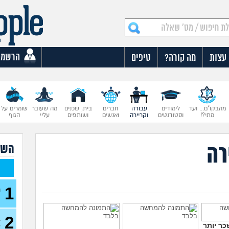
הרשמה
עצות
מה קורה?
טיפים
מהבקו"ם... ועד
לימודים
עבודה
חברים
בית, שכנים
מה שעובר
שומרים על
מתי?!
וסטודנטים
וקריירה
ואנשים
ושותפים
עליי
הגוף
רה
השא
1
ה
ע
2
ב
כר יותר
ל