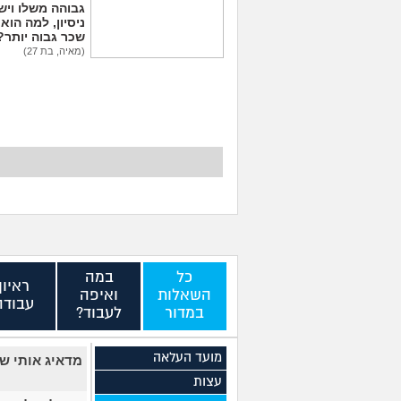
גבוהה משלו ויש 
ניסיון, למה הוא
שכר גבוה יותר?
(מאיה, בת 27)
יכולים לפטר אותי כי
שמתי בצחוק מלח
בקפה לאחד העובדים?
(לחוצה, בת 20)
כל
במה
ראיון
השאלות
ואיפה
עבודה
במדור
לעבוד?
מועד העלאה
מדאיג אותי שא
עצות