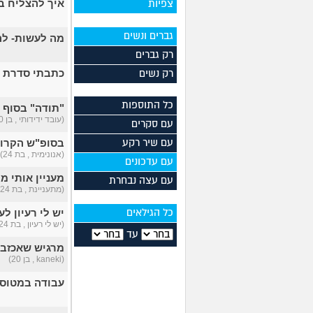
איך להצליח ב
צפיות
גברים ונשים
מה לעשות- לה
רק גברים
כתבתי סדרת ד
רק נשים
כל התוספות
"תודה" בסוף 
(עובד ידידותי , בן 40)
עם סקרים
בסופ"ש הקרוב אשמור על 4 בנות בגילאי 
עם שיר רקע
(אנונימית , בת 24)
עם עדכונים
מעניין אותי 
עם עצה נבחרת
(מתעניינת , בת 24)
יש לי רעיון ל
כל הגילאים
(יש לי רעיון , בת 24)
עד
מרגיש שאכזבתי
(kaneki , בן 20)
עבודה במטוס