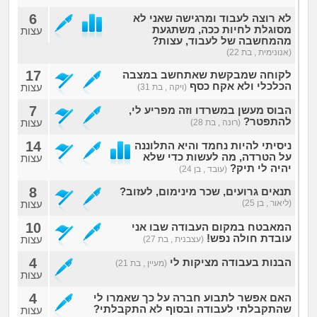
6
לא רוצה לעבוד ומרגישה שאני לא
מסוגלת לחיות ככה, משתגעת
עצות
מהמחשבה של לעבוד, עצות?
(אנונימית , בת 22)
17
לקוחה שמבקשת שאתחשב במצבה
הכלכלי ולא אקח כסף
עצות
(ויקה , בת 31)
7
הבוס מעשן במשרדו וזה מפריע לי,
להתפטר?
עצות
(רונה , בת 28)
14
ניסיתי להיות נחמד והיא התלוננה
על הטרדה, מה לעשות כדי שלא
עצות
יהיה לי תיק?
(עובד , בן 24)
8
תנאים גרועים, שכר מינימום, לעזוב?
(ליאור , בן 25)
עצות
10
המאבטח במקום העבודה שבו אני
עובדת חולה נפש!
עצות
(עצבנית , בת 27)
4
הבנות בעבודה מציקות לי
(מעיין , בת 21)
עצות
4
האם אפשר לתבוע חברה על כך שאמרו לי
שהתקבלתי לעבודה ובסוף לא התקבלתי?
עצות