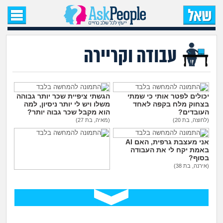
עמוד הבית
שאל שאלה
עבודה וקריירה
שאלות חדשות
שאלות שעוררו עניין
יכולים לפטר אותי כי שמתי
הגשתי ציפיית שכר יותר גבוהה
בצחוק מלח בקפה לאחד
משלו ויש לי יותר ניסיון, למה
העובדים?
הוא מקבל שכר גבוה יותר?
עצות חדשות
(לחוצה, בת 20)
(מאיה, בת 27)
אני מעצבת גרפית, האם AI
מה קורה כאן?
באמת יקח לי את העבודה
בסוף?
(אירנה, בת 38)
מתחם הטיפים
ללכת להפגין? זה יפגע
בקריירה שלי בעתיד?
(סזרק, בן 27)
מדורים