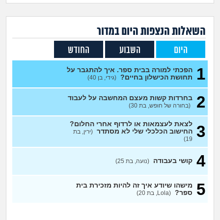
זוגיות
חיפוש שאלות
|
היריון ולידה
הרשמה
התחברות
השאלות הנצפות ה
יום
במדור
היום
השבוע
החודש
הורות ומשפחה
1
הפכתי למורה בבית ספר. איך להתגבר על
מתבגרים
תחושת הכישלון בחיים?
(גידי, בן 40)
2
בחרדות קשות מעצם המחשבה על לעבוד
מהבקו"ם... ועד מתי?!
(בחורה של חופש, בת 30)
לימודים וסטודנטים
לצאת לעצמאות או לרדוף אחרי החלום?
3
החישוב הכלכלי שלי לא מסתדר
(ירין, בת
19)
עבודה וקריירה
4
קושי בעבודה
(נועה, בת 25)
חברים ואנשים
5
מישהו שיודע איך זה להיות מזכירת בית
ספר?
(Lola, בת 20)
בית, שכנים ושותפים