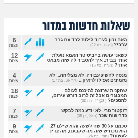
מה שעובר עליי
שומרים על הגוף
שאלות חדשות במדור
פיננסי וכלכלה
6
האם נכון לעבוד לילות לבד עם גבר
ערבי?
עצות
(רעות , בת 22)
בין הסדינים
12
כשאני עושה בייביסיטר האמא נועלת
אותי בבית. איך להסביר לה שזה מבאס
עצות
אותי?
חיות מחמד
(נערה , בת 16)
4
מנסה להשיג עבודה, לא מצליחה... לא
מזמינים אפילו לראיון...
עצות
(ג'וליאט , בת 17)
יוקר המחיה
18
שחקנית שרוצה להיכנס לעולם
המבוגרים אבל זה לרוב דורש עירום,
עצות
גאווה
להסכים?
(!$@^# , בת 30)
7
דוקטור טרי. לא יודע כמה לבקש
כדרישות שכר
עצות
(הילל , בן 35)
9
סכמנו על 30 שח לשעה והוא שילם 27,
הוא מכחיש שזה מה שקבענו, מה צריך
עצות
לעשות?
(מורן , בת 26)