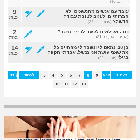
(דור , בן 30)
9
עובד עם אנשים מתנשאים ולא
חברותיים, לעזוב לטובת עבודה
עצות
חדשה?
(עבודה , בן 22)
2
כמה משלמים לשעה לבייביסיטר?
(הבייביסיטר , בת 21)
עצות
14
בן 38, נמאס לי ונשבר לי מהחיים כל
מה שאני עושה אני נכשל. אבדתי תקווה
עצות
בגילי
(יוני , בן 38)
לעמוד
הבא
לעמוד
הקודם
3
4
5
6
7
8
9
האחרון
הראשון
10
11
12
13