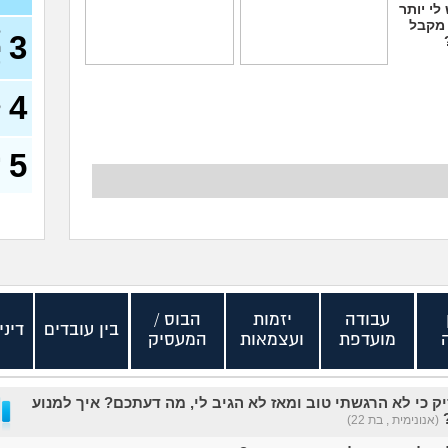
לי יותר
 מקבל
ל
3
ה
)
אני מעצבת גרפית,
ללכת להפגין? זה יפגע
האם AI באמת יקח לי
בקריירה שלי בעתיד?
4
את העבודה בסוף?
(סזרק, בן 27)
ק
(אירנה, בת 38)
5
מ
ס
עבודה
יזמות
הבוס /
בין עובדים
דיני
מועדפת
ועצמאות
המעסיק
 כי לא הרגשתי טוב ומאז לא הגיב לי, מה דעתכם? איך למנוע
?
(אנונימית , בת 22)