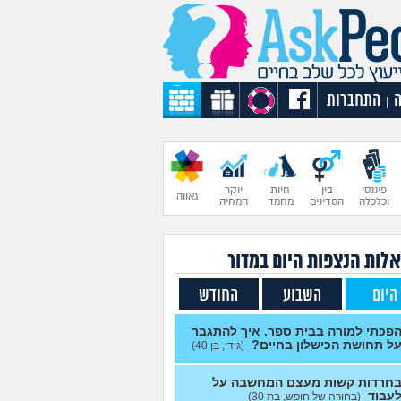
התחברות
|
פיננסי
בין
חיות
יוקר
גאווה
וכלכלה
הסדינים
מחמד
המחיה
לות הנצפות ה
יום
במדור
היום
השבוע
החודש
פכתי למורה בבית ספר. איך להתגבר
ל תחושת הכישלון בחיים?
(גידי, בן 40)
חרדות קשות מעצם המחשבה על
עבוד
(בחורה של חופש, בת 30)