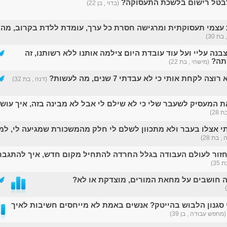
לבטל רישום בלשכת התעסוקה?
(בדוי , בן 22)
עצמי תעסוקתית ומרגישה חסרת כל ערך, עומדת ללדת בקרוב, מה
בת 30)
ה עליי ועל עוד עובדת היום צילמה אותנו ללא רשותנו, זה
תה?
(מישהי , בת 22)
 לקחת אותי כי לא עבדתי 7 שנים, מה לעשות?
(דנה , בת 32)
ת המעסיק לשעבר שלי כי לא שילם לי אבל לא מבינה בזה, איך עוש
 28)
 אצלו בעבר ולא מתכוון לשלם לי חלק מהמשכורת שמגיעה לי, למ
, בת 28)
זור לעולם העבודה בגלל החרדה להתחיל מקום חדש, איך להתגבר
35)
מה חושבים על מחאת המורים, מוצדקת או לא?
 סגנון הלבוש בהייטק? אנשים באמת לא מייחסים חשיבות לאיך
(מחפש עבודה , בן 39)