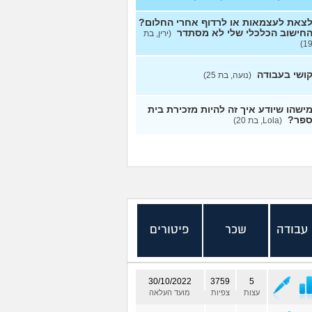
צאת לעצמאות או לרדוף אחרי החלום?
חישוב הכלכלי שלי לא מסתדר
(ירין, בת
19
ושי בעבודה
(נועה, בת 25)
ישהו שיודע איך זה להיות מזכירת בית
פר?
(Lola, בת 20)
 עבודה
שכר
פיטורים
30/10/2022
3759
5
עצות
צפיות
מועד העלאה