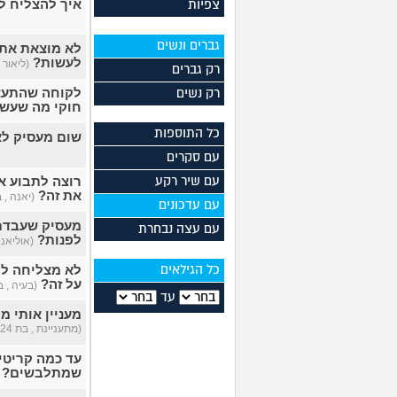
איך להצליח 
צפיות
גברים ונשים
לא מוצאת את 
לעשות?
(ליאור , 
רק גברים
לקוחה שהתעצבנ
רק נשים
חוקי מה שעש
כל התוספות
שום מעסיק לא רוצה
עם סקרים
רוצה לתבוע א
עם שיר רקע
את זה?
(יאנה , בת
עם עדכונים
מעסיק שעבדתי
עם עצה נבחרת
לפנות?
(אוליאנה 
לא מצליחה לח
כל הגילאים
על זה?
(בעיה , בת 
עד
מעניין אותי 
(מתעניינת , בת 24)
עד כמה קריטי
שמתלבשים?