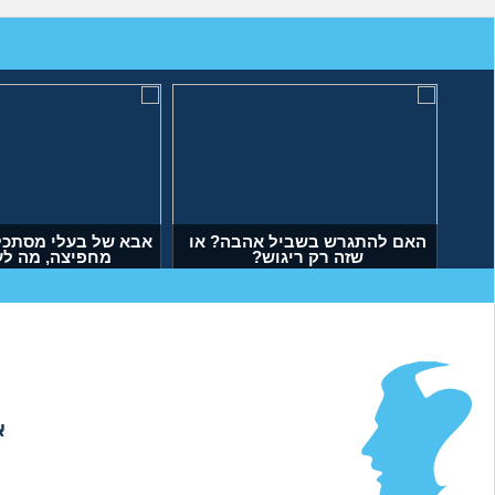
ות עם העובדה שאשתי
האם להתגרש בשביל אהבה? או
א
ימה עליי ידיים?
שזה רק ריגוש?
(אנונימי, בן 34)
(דנה, בת 35)
א
אודות
|