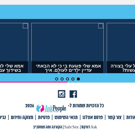
בא של בעלי מסתכל עלי בצורה
אמא שלי פוגעת בי כי לא הבאת
מחפיצה, מה לעשות?
עדיין ילדים לעולם. איך
להתמודד?
(ליה, בת 27)
(אנונימית, בת 29)
כל הזכויות שמורות ל-
2026
ודות
|
צור קשר
|
פרסם אצלנו
|
תנאי השימוש
|
פרטיות
|
מצוקה וחירום
|
נגי
צור קשר
|
פרסם אצלנו
|
תנאי שימוש
|
פרטיות
|
תגיות
|
מצוקה וחירום
|
Ask דורקס
Ask דורקס
|
Safe Sex
|
הקורנה ומה שמסביב