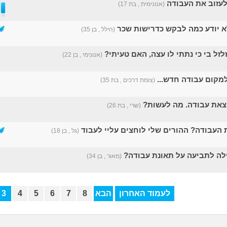
עזוב את העבודה
(אנונימית , בת 17)
לא יודע כמה לבקש כדרישות שכר
(הילל , בן 35)
זל בי כי נתתי לו עצה, האם טעיתי?
(אנונימי , בן 22)
למקום עבודה חדש...
(צומת דרכים , בת 35)
צאת עבודה. מה לעשות?
(שרי , בת 26)
 העבודה? ההורים שלי לוחצים עליי לעבוד
(גל , בן 18)
לה לתביעה על תאונת עבודה?
(מאור , בן 34)
לעמוד האחרון
הבא
8
7
6
5
4
3