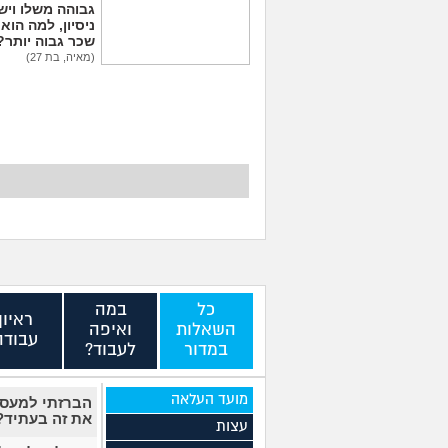
גבוהה משלו ויש 
ניסיון, למה הוא
שכר גבוה יותר?
(מאיה, בת 27)
יכולים לפטר אותי כי
שמתי בצחוק מלח
בקפה לאחד העובדים?
(לחוצה, בת 20)
כל
במה
ראיון
השאלות
ואיפה
עבודה
במדור
לעבוד?
מועד העלאה
הברזתי למעסיק
את זה בעתיד
עצות