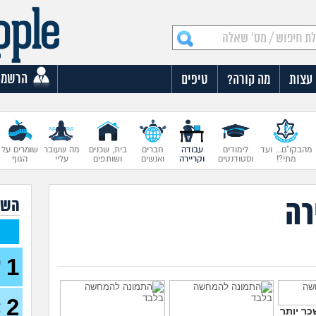
הרשמה
עצות
מה קורה?
טיפים
מהבקו"ם... ועד
לימודים
עבודה
חברים
בית, שכנים
מה שעובר
שומרים על
מתי?!
וסטודנטים
וקריירה
ואנשים
ושותפים
עליי
הגוף
רה
השא
1
ה
ע
2
ב
כר יותר
ל