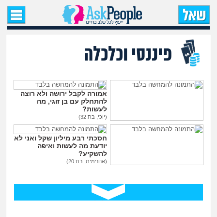
עמוד הבית
שאל שאלה
פיננסי וכלכלה
שאלות חדשות
שאלות שעוררו עניין
אמורה לקבל ירושה ולא רוצה
להתחלק עם בן זוגי, מה
לעשות?
עצות חדשות
(יוכי, בת 32)
יש לי הרבה הוצאות, למשוך
סכום קטן מהפנסיה?
חסכתי רבע מיליון שקל ואני לא
(אנונימית, בת 24)
מה קורה כאן?
יודעת מה לעשות ואיפה
להשקיע?
(אנונימית, בת 20)
מתחם הטיפים
אפשרי לפתוח עסק פיקטיבי
בשביל להפקיד לקרן הפנסיה?
(גדעון, בן 26)
מדורים