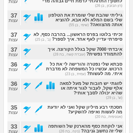
לחסוך! התרגלתי לרמת חיים גבוהה מדי
עצות
(רון הבזבזן , בן 26)
37
גיליתי שהבת שלי שומרת את הטלפון
שלי בשם המלא ולא אבא. להוציא
עצות
אותה מהצוואה?
(שימי , בן 55)
37
זכיתי בלוטו בפרס הראשון... בהרבה כסף, לא
סיפרתי עדיין לאף אחד. איך לספר?
עצות
(ב' , בן 25)
37
איבדתי 7000 שקל בגלל הקורונה. איך
להתמודד נפשית?
עצות
(עובדת קשה , בת 28)
36
סבתא שלי נפטרה והורישה לי את כל
הרכוש. עכשיו כל המשפחה לא מדברת
עצות
איתי. מה לעשות?
(עמית , בן 23)
36
לזוגתי יש חובות של מעל למאה
אלף שקל, לעבור לגור איתה או
עצות
שהיא יכולה לסבך אותי?
(ש' , בן 29)
35
חסכתי רבע מיליון שקל ואני לא יודעת
מה לעשות ואיפה להשקיע?
עצות
(אנונימית , בת 20)
33
אני לוקחת כסף מהארנק של השותפה
שלי זה נחשב גניבה?
עצות
(נינה , בת 26)