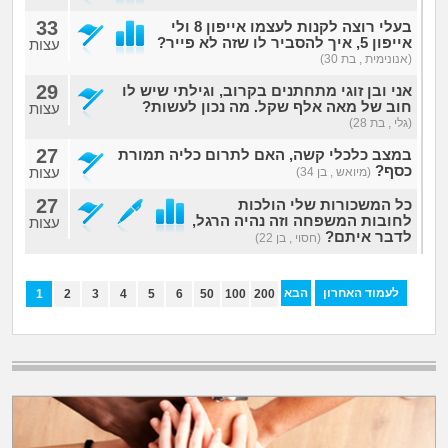
33
בעלי רוצה לקנות לעצמו אייפון 8 ולי
אייפון 5, איך להסביר לו שזה לא פייר?
עצות
(אנונימית , בת 30)
29
אני ובן זוגי מתחתנים בקרוב, וגילתי שיש לו
חוב של מאה אלף שקל. מה נכון לעשות?
עצות
(גלי , בת 28)
27
במצב כלכלי קשה, האם לתרום כליה תמורת
כסף?
עצות
(מיואש , בן 34)
27
כל המשכורות שלי הולכות
לחובות המשפחה וזה נהיה הרגל,
עצות
לדבר איתם?
(חסוי , בן 22)
לעמוד האחרון
הבא
1
2
3
4
5
6
50
100
200