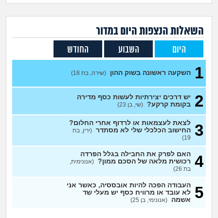
זוגיות
חיפוש שאלות
|
היריון ולידה
הרשמה
התחברות
השאלות הנצפות ה
יום
במדור
היום
השבוע
החודש
הורות ומשפחה
1
השקעה ראשונה בשוק ההון
מתבגרים
(שירה, בת 18)
2
יש דרכים יצירתיות לעשות כסף מדירה
מהבקו"ם... ועד מתי?!
בקומת קרקע?
(שי, בן 23)
לימודים וסטודנטים
לצאת לעצמאות או לרדוף אחרי החלום?
3
החישוב הכלכלי שלי לא מסתדר
(ירין, בת
19)
עבודה וקריירה
האם לפרק את החבילה בגלל הפרדה
4
רכושית מלאה של הסכם ממון?
(אנונימית,
בת 26)
חברים ואנשים
העבודה הפכה להיות אובססיה, כאשר אני
5
לא עובד או מרוויח כסף יש מעלי שד
בית, שכנים ושותפים
אשמה
(אנונימי, בן 25)