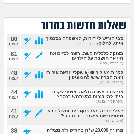
מה שעובר עליי
שומרים על הגוף
שאלות חדשות במדור
פיננסי וכלכלה
80
סבי הוריש לי דירות, המשפחה בסכסוך
איתי, לחלוק?
עצות
(בדוי , בן 20)
בין הסדינים
61
מצוקה כלכלית קשה; רוצה לסיים את
חיי אך חושבת על הילדים
עצות
(אובדנית , בת 24)
חיות מחמד
48
לקנות מעיל ב5,000 שקל? נראה איכותי
וזאת חברה שיש לה מוניטין
עצות
יוקר המחיה
(אנונימי , בן 21)
44
אני עובד משרה מלאה ואשתי עקרת
גאווה
בית, למי הזכות להשתמש בכסף?
עצות
(הפרופסור , בן 33)
41
יש לי הרבה מאד כסף בצד ומעולם לא
שיתפתי את אישתי... זה מוסרי?
עצות
(תום , בן 33)
38
מרוויח 28,000 ש"ח בחודש ולא מצליח