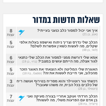
מה שעובר עליי
שומרים על הגוף
שאלות חדשות במדור
פיננסי וכלכלה
8
איך אני יכול למסור כלב כנעני בעייתי?
(אנון , בן 21)
עצות
בין הסדינים
5
הכלב שלי נדרס וצריך ניתוח ואישפוז בעלות אלפי
שקלים, מה לעשות כשאין אפשרות לשלם?
עצות
(לואי , בן 48)
חיות מחמד
6
אמא שלי דורשת ממני למסור את הכלב שלי כתנאי
לגור אצלה, מה הייתם עושים במצבי?
עצות
(בדוי , בן 19)
יוקר המחיה
5
האוגרת שלי המליטה ולא הוצאתי את האוגר הזכר
מהכלוב, אני חייבת לעשות את זה?
עצות
(Gabbi , בת 18)
גאווה
3
רכשתי גור רוטווילר והוא מסריח בטירוף ועושה ריח
של כלבים בכל הבית, זה משהו שעובר?
עצות
(רוטווילר , בן 26)
7
הכלב חרדתי ועוקב אחריי בצורה מעיקה ואני
בן אדם עם הפרעות משלי, מה לעשות?
עצות
(ריצ'רץ' , בת 28)