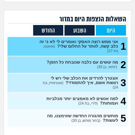
זוגיות
חיפוש שאלות
|
היריון ולידה
הרשמה
התחברות
השאלות הנצפות ה
יום
במדור
היום
השבוע
החודש
הורות ומשפחה
אני ממש רוצה האסקי ואומרים לי לא כי זה
1
מתבגרים
כלב קשה, לוותר על החלום שלי?
(איווטה,
בת 27)
מהבקו"ם... ועד מתי?!
2
מה עושים עם כלבה שנובחת כל הזמן?
(יוחאי, בן 30)
לימודים וסטודנטים
אצטרך להרדים את הכלב שלי ויש לי
3
רגשות אשם, איך להתמודד?
(אנונימית, בת
24)
עבודה וקריירה
4
למה אנשים לא מאמצים יותר מכלביות
ועמותות?
(לירי, בת 24)
חברים ואנשים
5
מותשים מהגורה החדשה שאימצנו, מה
לעשות?
(בחור מותש, בן 30)
בית, שכנים ושותפים