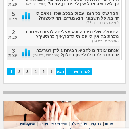
כך לא רוצה אבל אין לי פתרון, עצות?
עצות
(טופי , בת 45)
5
חבר שלי כל הזמן עסוק בכלב שלו ונמאס לי,
זה בא על חשבוני והוא מגזים, מה לעשות?
עצות
(נמאס לי כבר , בת 23)
2
החתולה שלי נפטרה ולא מצליחה להיות שמחה כי
נזכרת בה,אין לי עם מי לדבר,איך להמשיך?
עצות
(אנונימית , בת 14)
3
אנחנו עומדים להביא הביתה גולדן רטריבר,
זה בסדר לתת לו לישון בסלון?
עצות
(אנונימית , בת 24)
לעמוד האחרון
הבא
1
2
3
4
5
6
אודות
|
צור קשר
|
פרסם אצלנו
|
תנאי שימוש
|
פרטיות
|
מצוקה וחירום