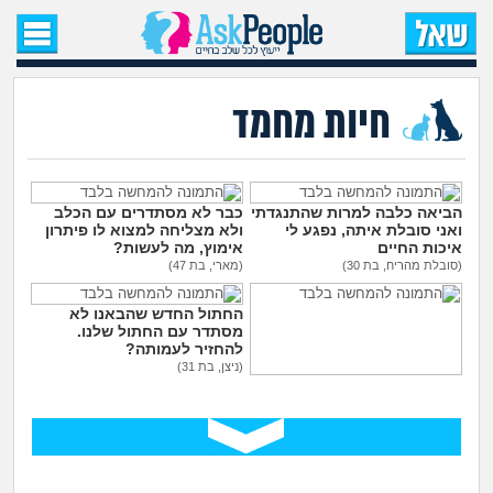
עמוד הבית
שאל שאלה
חיות מחמד
שאלות חדשות
שאלות שעוררו עניין
הביאה כלבה למרות שהתנגדתי
כבר לא מסתדרים עם הכלב
ואני סובלת איתה, נפגע לי
ולא מצליחה למצוא לו פיתרון
איכות החיים
אימוץ, מה לעשות?
עצות חדשות
(סובלת מהריח, בת 30)
(מארי, בת 47)
החתול החדש שהבאנו לא
מה קורה כאן?
מסתדר עם החתול שלנו.
להחזיר לעמותה?
(ניצן, בת 31)
מתחם הטיפים
אחותי שונאת כלבים ומלכלכת
עליהם בכוונה כדי לעצבן אותי
(לירן, בן 28)
מדורים