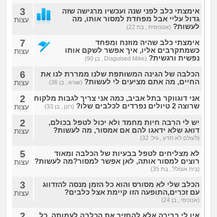
3
אימצתי כלב לפני שנה ועכשיו מרגישה שזה
גדול עליי אבל מפחדת למסור אותו, מה
עצות
לעשות?
(אנונימית , בת 22)
7
אימצתי כלב שהיה מוזנח ומפחד
כשמתקרבים אליו, איך אפשר לשקם אותו
עצות
נפשית ורגשית?
(Disguised Mike , בן 90)
6
הכלבה של הגינה המשותפת שלנו ממררת לנו את
החיים, מה אתם מציעים לי לעשות?
עצות
(שגיא , בן 36)
2
אני דוגווקר בתל אביב, כמה אני צריך לגבות מלקוח
שרוצה 2 טיולים נפרדים לכלבים שלו?
עצות
(רונן , בן 33)
2
יש לי הרבה חיות מחמד ולא יכול לטפל בכולם,
דואג שלא ידאגו להם אם אמסור, מה לעשות?
עצות
(לעולם לא תדע , גיל: 32)
5
לא מצליחים לטפל בבעיות של הכלבה ומאוד
רוצים למסור אותה, לאן אפשר למסור?מה לעשות?
עצות
(בית אומלל , בת 35)
3
הכלב שלי לא מסורס והוא כל הזמן מנסה להזדווג
עם זכרים,התופעה הזו קיימת אצל כלבים?
עצות
(אנונימי , בן 24)
2
אין לי ברירה אלא להחזיר את הכלבה לעמותה, כל