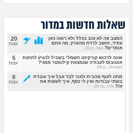
מה שעובר עליי
שומרים על הגוף
שאלות חדשות במדור
פיננסי וכלכלה
20
המצב פה לא טוב בכלל ולא רואה כאן
עתיד, חושב לרדת מהארץ, מה אתם
עצות
אומרים?
בין הסדינים
(Itay , בן 20)
5
שווה לרכוש קורקינט חשמלי בשביל להגיע לתחנת
אוטובוס לעבודה שנמצאת קילומטר ממני?
עצות
חיות מחמד
(Scooter , בן 29)
6
מתה לעוף מהבית ולגור לבד אבל איך עובדת
יוקר המחיה
בשתי עבודות ואין לי כסף, איך לעשות את
עצות
זה?
(לירז , בת 25)
גאווה