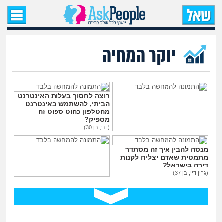
עמוד הבית
שאל שאלה
יוקר המחיה
שאלות חדשות
שאלות שעוררו עניין
רוצה לחסוך בעלות האינטרנט
הביתי, להשתמש באינטרנט
מהטלפון כהוט ספוט זה
מספיק?
עצות חדשות
(דני, בן 30)
גם בחול צריך לתת טיפים
לכולם?
מה קורה כאן?
מנסה להבין איך זה מסתדר
(., בת 16)
מתמטית שאדם יצליח לקנות
דירה בישראל?
מתחם הטיפים
(גרין דיי, בן 37)
מה הקטע של תרבות חתונות
הענק בישראל?
מדורים
(ללה, בת 26)