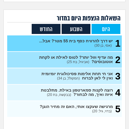
זוגיות
חיפוש שאלות
|
היריון ולידה
הרשמה
התחברות
השאלות הנצפות ה
יום
במדור
היום
השבוע
החודש
הורות ומשפחה
1
יש דרך להרוויח כסף בית 55 מטר? אבל...
מתבגרים
(אסי, בן 30)
2
מה עדיף וזול יותר? לטוס לאילת או לקחת
מהבקו"ם... ועד מתי?!
אוטובוסים?
(אביגיל, בת 25)
לימודים וסטודנטים
3
אני חי תחת אלימות פסיכולוגית יומיומית
ואין לי לאן לברוח
(המקולל, בן 34)
עבודה וקריירה
4
רוצה לקנות סמארטפון באילת. מתלבטת
איזה ואיך, מה לבחור?
(בבקשה, בת 20)
חברים ואנשים
5
מרגישה שעקצו אותי, האם זה מחיר הוגן?
(בדוי, גיל: 20)
בית, שכנים ושותפים