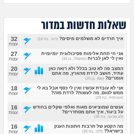
מה שעובר עליי
שומרים על הגוף
שאלות חדשות במדור
פיננסי וכלכלה
32
איך חרדים לא משלמים מיסים?
(דנה , בת 18)
עצות
בין הסדינים
27
אני חי תחת אלימות פסיכולוגית יומיומית
ואין לי לאן לברוח
עצות
(המקולל , בן 34)
חיות מחמד
20
המצב פה לא טוב בכלל ולא רואה כאן
עתיד, חושב לרדת מהארץ, מה אתם
עצות
אומרים?
(Itay , בן 20)
יוקר המחיה
18
אני לא עובדת עכשיו ואין לי כסף אבל בא לי
ממש לטוס, מה לעשות? לרדת מזה?
עצות
גאווה
(אנונימית , בת 29)
16
אנשים שמוציאים מאות ואלפי שקלים בחודש
על ביגוד, איך אתם מסתדרים?
עצות
(לא מבינה , בת 30)
16
מה הקטע של תרבות חתונות הענק
בישראל?
עצות
(ללה , בת 26)