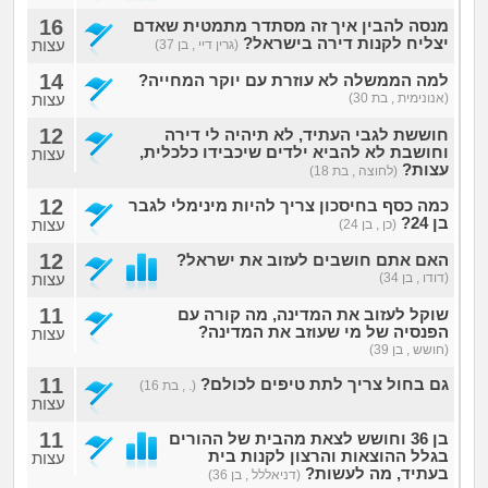
16
מנסה להבין איך זה מסתדר מתמטית שאדם
יצליח לקנות דירה בישראל?
עצות
(גרין דיי , בן 37)
14
למה הממשלה לא עוזרת עם יוקר המחייה?
(אנונימית , בת 30)
עצות
12
חוששת לגבי העתיד, לא תיהיה לי דירה
וחושבת לא להביא ילדים שיכבידו כלכלית,
עצות
עצות?
(לחוצה , בת 18)
12
כמה כסף בחיסכון צריך להיות מינימלי לגבר
בן 24?
עצות
(כן , בן 24)
12
האם אתם חושבים לעזוב את ישראל?
(דודו , בן 34)
עצות
11
שוקל לעזוב את המדינה, מה קורה עם
הפנסיה של מי שעוזב את המדינה?
עצות
(חושש , בן 39)
11
גם בחול צריך לתת טיפים לכולם?
(. , בת 16)
עצות
11
בן 36 וחושש לצאת מהבית של ההורים
בגלל ההוצאות והרצון לקנות בית
עצות
בעתיד, מה לעשות?
(דניאללל , בן 36)