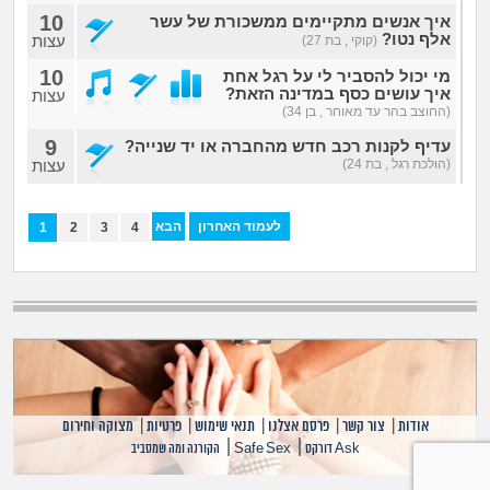
10
איך אנשים מתקיימים ממשכורת של עשר
אלף נטו?
עצות
(קוקי , בת 27)
10
מי יכול להסביר לי על רגל אחת
איך עושים כסף במדינה הזאת?
עצות
(החוצב בהר עד מאוחר , בן 34)
9
עדיף לקנות רכב חדש מהחברה או יד שנייה?
(הולכת רגל , בת 24)
עצות
לעמוד האחרון
הבא
1
2
3
4
אודות
|
צור קשר
|
פרסם אצלנו
|
תנאי שימוש
|
פרטיות
|
מצוקה וחירום
|
|
Ask דורקס
Safe Sex
הקורנה ומה שמסביב