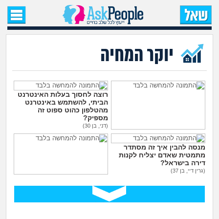
עמוד הבית
שאל שאלה
יוקר המחיה
שאלות חדשות
שאלות שעוררו עניין
רוצה לחסוך בעלות האינטרנט
הביתי, להשתמש באינטרנט
מהטלפון כהוט ספוט זה
מספיק?
עצות חדשות
(דני, בן 30)
גם בחול צריך לתת טיפים
לכולם?
מה קורה כאן?
מנסה להבין איך זה מסתדר
(., בת 16)
מתמטית שאדם יצליח לקנות
דירה בישראל?
מתחם הטיפים
(גרין דיי, בן 37)
מה הקטע של תרבות חתונות
הענק בישראל?
מדורים
(ללה, בת 26)