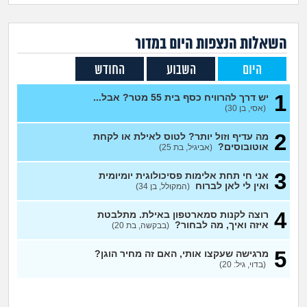
זוגיות
חיפוש שאלות
|
היריון ולידה
הרשמה
התחברות
השאלות הנצפות ה
יום
במדור
היום
השבוע
החודש
הורות ומשפחה
1
יש דרך להרוויח כסף בית 55 מטר? אבל...
מתבגרים
(אסי, בן 30)
2
מה עדיף וזול יותר? לטוס לאילת או לקחת
מהבקו"ם... ועד מתי?!
אוטובוסים?
(אביגיל, בת 25)
לימודים וסטודנטים
3
אני חי תחת אלימות פסיכולוגית יומיומית
ואין לי לאן לברוח
(המקולל, בן 34)
עבודה וקריירה
4
רוצה לקנות סמארטפון באילת. מתלבטת
איזה ואיך, מה לבחור?
(בבקשה, בת 20)
חברים ואנשים
5
מרגישה שעקצו אותי, האם זה מחיר הוגן?
(בדוי, גיל: 20)
בית, שכנים ושותפים