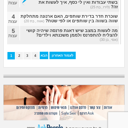
בשתי עבודות ואין לי כסף, איך לעשות את
עצות
זה?
(לירז , בת 25)
4
שוכרת חדר בדירת שותפים, האם ארנונה מתחלקת
שווה בשווה בין שותפים או לפי שטח?
עצות
(אווה , בת 20)
5
מה לעשות במצב שיש דאגת פרנסה שיהיה קושי
להצליח להתפרנס ולממן משכנתא וילדים?
עצות
(אסי , בן 30)
לעמוד האחרון
הבא
1
2
3
4
אודות
|
צור קשר
|
פרסם אצלנו
|
תנאי שימוש
|
פרטיות
|
מצוקה וחירום
|
|
Ask דורקס
Safe Sex
הקורנה ומה שמסביב