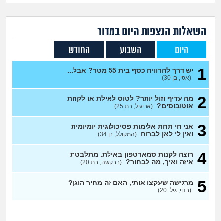
זוגיות
חיפוש שאלות
|
היריון ולידה
הרשמה
התחברות
השאלות הנצפות ה
יום
במדור
היום
השבוע
החודש
הורות ומשפחה
1
יש דרך להרוויח כסף בית 55 מטר? אבל...
מתבגרים
(אסי, בן 30)
2
מה עדיף וזול יותר? לטוס לאילת או לקחת
מהבקו"ם... ועד מתי?!
אוטובוסים?
(אביגיל, בת 25)
לימודים וסטודנטים
3
אני חי תחת אלימות פסיכולוגית יומיומית
ואין לי לאן לברוח
(המקולל, בן 34)
עבודה וקריירה
4
רוצה לקנות סמארטפון באילת. מתלבטת
איזה ואיך, מה לבחור?
(בבקשה, בת 20)
חברים ואנשים
5
מרגישה שעקצו אותי, האם זה מחיר הוגן?
(בדוי, גיל: 20)
בית, שכנים ושותפים