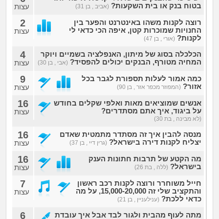
בטוח בנק או בית השקעות?
עצות
(אביב , בן 31)
2
רוצה לקנות משהו באינטרנט והפער בין
החנויות שמוכרות קטן, איפה הכי כדאי לי
עצות
לקנות?
(אורי , בן 47)
4
הכלכלה בסוג של מיתון, האנפלציה בשמיים ויוקר
המחיה מטורף, הבנקים יכולים להפסיד?
עצות
(אבי , בן 30)
9
כמה אמור לעלות תספורת לגבר בכל
אזור?
עצות
(המפוזר מכפר אזר , בן 90)
16
אנשים שמוציאים מאות ואלפי שקלים בחודש
על ביגוד, איך אתם מסתדרים?
עצות
(לא מבינה , בת 30)
16
מנסה להבין איך זה מסתדר מתמטית שאדם
יצליח לקנות דירה בישראל?
עצות
(גרין דיי , בן 37)
16
מה הקטע של תרבות חתונות הענק
בישראל?
עצות
(ללה , בת 26)
7
חייל משוחרר ורוצה לקנות רכב ראשון
והתקציב שלי זה 15,000-20,000, על מה
עצות
כדאי ללכת?
(ענילעניין , בן 21)
6
מתה לעוף מהבית ולגור לבד אבל איך עובדת