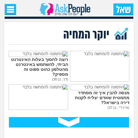
עמוד הבית
שאל שאלה
יוקר המחיה
שאלות חדשות
שאלות שעוררו עניין
רוצה לחסוך בעלות האינטרנט
הביתי, להשתמש באינטרנט
מהטלפון כהוט ספוט זה
מספיק?
עצות חדשות
(דני, בן 30)
גם בחול צריך לתת טיפים
לכולם?
מה קורה כאן?
מנסה להבין איך זה מסתדר
(., בת 16)
מתמטית שאדם יצליח לקנות
דירה בישראל?
מתחם הטיפים
(גרין דיי, בן 37)
מה הקטע של תרבות חתונות
הענק בישראל?
מדורים
(ללה, בת 26)