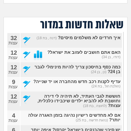
מה שעובר עליי
שומרים על הגוף
שאלות חדשות במדור
פיננסי וכלכלה
32
איך חרדים לא משלמים מיסים?
(דנה , בת 18)
עצות
בין הסדינים
12
האם אתם חושבים לעזוב את ישראל?
(דודו , בן 34)
עצות
חיות מחמד
12
כמה כסף בחיסכון צריך להיות מינימלי לגבר
בן 24?
עצות
(כן , בן 24)
יוקר המחיה
9
עדיף לקנות רכב חדש מהחברה או יד שנייה?
(הולכת רגל , בת 24)
עצות
גאווה
12
חוששת לגבי העתיד, לא תיהיה לי דירה
וחושבת לא להביא ילדים שיכבידו כלכלית,
עצות
עצות?
(לחוצה , בת 18)
4
אם לא מחדשים רישיון נהיגה בזמן האגרה עולה
יותר?
עצות
(נהגת חדשה , בת 25)
6
יש סיכוי שהבנקים בישראל יקרסו? איפה יותר