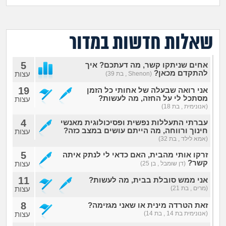
מה שעובר עליי
שומרים על הגוף
שאלות חדשות במדור
פיננסי וכלכלה
5
אחים שניתקו קשר, מה דעתכם? איך
להתקדם מכאן?
עצות
(Shenon , בת 39)
בין הסדינים
19
אני רואה שבעלה של אחותי כל הזמן
מסתכל לי על החזה, מה לעשות?
עצות
(אנונימית , בת 18)
חיות מחמד
4
עברתי התעללות נפשית ופסיכולוגית מאנשי
חינוך ורווחה, מה הייתם עושים במצב כזה?
עצות
יוקר המחיה
(אמא לילד , בת 32)
5
זרקו אותי מהבית, האם כדאי לי לנתק איתה
גאווה
קשר?
עצות
(דן שומבל , בן 25)
11
אני ממש סובלת בבית, מה לעשות?
(מרים , בת 21)
עצות
8
זאת הטרדה מינית או שאני מגזימה?
(אנונימית בת 14 , בת 14)
עצות