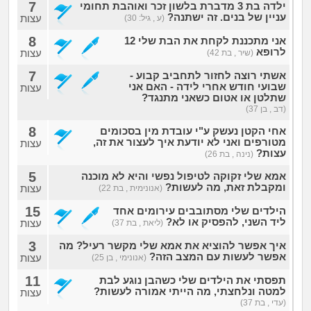
7
ילדה בת 3 מדברת בלשון זכר ואוהבת תחומי
עניין של בנים. זה ישתנה?
עצות
(ע , גיל: 30)
8
אני מתכננת לקחת את הבת שלי 12
לרופא
עצות
(שיר , בת 42)
7
אשתי רוצה לחזור לתחביב קבוע -
שבועי חודש אחרי לידה - האם אני
עצות
שתלטן או אטום כשאני מתנגד?
(דב , בן 37)
8
אחי הקטן נעשק ע"י עובדת מין בסכומים
מטורפים ואני לא יודעת איך לעצור את זה,
עצות
עצות?
(נינה , בת 26)
5
אמא שלי זקוקה לטיפול נפשי והיא לא מוכנה
ומקבלת זאת, מה לעשות?
עצות
(אנונימית , בת 22)
15
הילדים שלי מסתובבים עירומים אחד
ליד השני, להפסיק או לא?
עצות
(ליאת , בת 37)
3
איך אפשר להוציא את אמא שלי מקשר רעיל? מה
אפשר לעשות עם המצב הזה?
עצות
(אנונימי , בן 25)
11
תפסתי את הילדים שלי כשהבן נוגע לבת
למטה ונלחצתי, מה הייתי אמורה לעשות?
עצות
(עדי , בת 37)