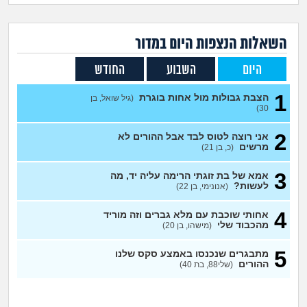
זוגיות
חיפוש שאלות
|
היריון ולידה
הרשמה
התחברות
השאלות הנצפות ה
יום
במדור
היום
השבוע
החודש
הורות ומשפחה
1
הצבת גבולות מול אחות בוגרת
(גיל שואל, בן
מתבגרים
30)
2
אני רוצה לטוס לבד אבל ההורים לא
מהבקו"ם... ועד מתי?!
מרשים
(כ, בן 21)
לימודים וסטודנטים
3
אמא של בת זוגתי הרימה עליה יד, מה
לעשות?
(אנונימי, בן 22)
עבודה וקריירה
4
אחותי שוכבת עם מלא גברים וזה מוריד
מהכבוד שלי
(מישהו, בן 20)
חברים ואנשים
5
מתבגרים שנכנסו באמצע סקס שלנו
ההורים
(שלי88, בת 40)
בית, שכנים ושותפים