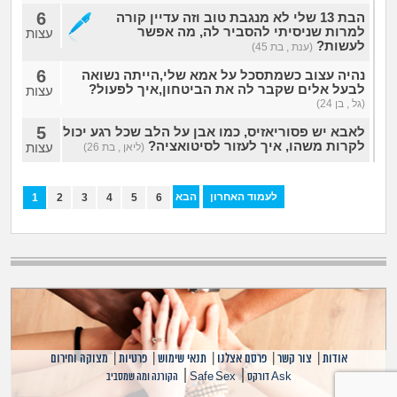
6
הבת 13 שלי לא מנגבת טוב וזה עדיין קורה
למרות שניסיתי להסביר לה, מה אפשר
עצות
לעשות?
(ענת , בת 45)
6
נהיה עצוב כשמתסכל על אמא שלי,הייתה נשואה
לבעל אלים שקבר לה את הביטחון,איך לפעול?
עצות
(גל , בן 24)
5
לאבא יש פסוריאזיס, כמו אבן על הלב שכל רגע יכול
לקרות משהו, איך לעזור לסיטואציה?
עצות
(ליאן , בת 26)
לעמוד האחרון
הבא
1
2
3
4
5
6
אודות
|
צור קשר
|
פרסם אצלנו
|
תנאי שימוש
|
פרטיות
|
מצוקה וחירום
|
|
Ask דורקס
Safe Sex
הקורנה ומה שמסביב