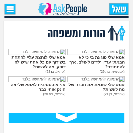
עמוד הבית
שאל שאלה
הורות ומשפחה
שאלות חדשות
שאלות שעוררו עניין
אמא שלי פוגעת בי כי לא
אמא שלי לוחצת עליי להתחתן
הבאתי עדיין ילדים לעולם. איך
בשידוך עם כל אחת שיש לה
להתמודד?
דופק, מה לעשות?
עצות חדשות
(אנונימית, בת 29)
(אריאל, בן 23)
אמא שלי שונאת את חברה שלי
אני אובססיבית לאמא שלי וזה
מה קורה כאן?
מה לעשות?
חונק אותי כבר
(אנונימי, בן 21)
(אנונימי, בת 20)
מתחם הטיפים
מדורים