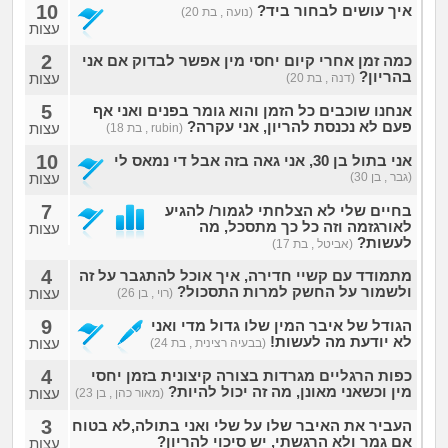
10
איך עושים לבחור ביד?
(נועה , בת 20)
עצות
2
כמה זמן אחרי קיום יחסי מין אפשר לבדוק אם אני
בהריון?
עצות
(דנה , בת 20)
5
אנחנו שוכבים כל הזמן והוא גומר בפנים ואני אף
פעם לא נכנסת להריון, אני עקרה?
עצות
(rubin , בת 18)
10
אני בתול בן 30, אני גאה בזה אבל די נמאס לי
(גבר , בן 30)
עצות
7
בחיים שלי לא הצלחתי לגמור/ להגיע
לאורגזמה וזה כל כך מתסכל, מה
עצות
לעשות?
(אביטל , בת 17)
4
מתמודד עם קשיי חדירה, איך אוכל להתגבר על זה
ולשמור על החשק למרות התסכול?
עצות
(רוי , בן 26)
9
הגודל של איבר המין שלו גדול מדי ואני
לא יודעת מה לעשות!
עצות
(בבעיה רצינית , בת 24)
4
כפות הרגליים מגרדות בצורה קיצונית בזמן יחסי
מין וכשאני מאונן, מה זה יכול להיות?
עצות
(מאור כהן , בן 23)
3
העביר את האיבר שלו על שלי ואני בתולה,לא בטוח
אם גמר ולא הרגשתי, יש סיכוי להריון?
עצות