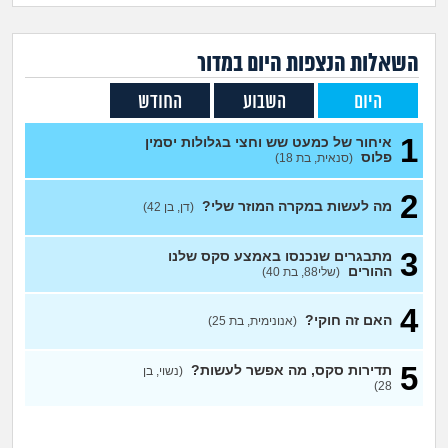
זוגיות
חיפוש שאלות
|
היריון ולידה
הרשמה
התחברות
השאלות הנצפות ה
יום
במדור
היום
השבוע
החודש
הורות ומשפחה
1
איחור של כמעט שש וחצי בגלולות יסמין
מתבגרים
פלוס
(סנאית, בת 18)
2
מהבקו"ם... ועד מתי?!
מה לעשות במקרה המוזר שלי?
(דן, בן 42)
לימודים וסטודנטים
3
מתבגרים שנכנסו באמצע סקס שלנו
ההורים
(שלי88, בת 40)
עבודה וקריירה
4
האם זה חוקי?
(אנונימית, בת 25)
חברים ואנשים
5
תדירות סקס, מה אפשר לעשות?
(נשוי, בן
28)
בית, שכנים ושותפים