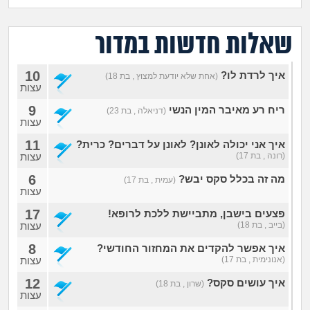
מה שעובר עליי
שאלות חדשות במדור
שומרים על הגוף
10
איך לרדת לו?
פיננסי וכלכלה
(אחת שלא יודעת למצוץ , בת 18)
עצות
9
ריח רע מאיבר המין הנשי
(דניאלה , בת 23)
בין הסדינים
עצות
11
איך אני יכולה לאונן? לאונן על דברים? כרית?
חיות מחמד
(רונה , בת 17)
עצות
6
מה זה בכלל סקס יבש?
(עמית , בת 17)
יוקר המחיה
עצות
17
פצעים בישבן, מתביישת ללכת לרופא!
גאווה
(בייב , בת 18)
עצות
8
איך אפשר להקדים את המחזור החודשי?
(אנונימית , בת 17)
עצות
12
איך עושים סקס?
(שרון , בת 18)
עצות