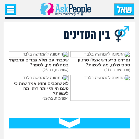
עמוד הבית
שאל שאלה
בין הסדינים
שאלות חדשות
שאלות שעוררו עניין
נפרדנו ברע ויש אצלו סרטון
שכבתי עם מלא גברים ונדבקתי
סקס שלנו, מה לעשות?
במחלות מין, לספר?
(אנונימית, בת 21)
(אנונימית, בת 28)
עצות חדשות
לא שוכבים והוא אמר שזה כי
פעם הייתי יותר רזה. מה
מה קורה כאן?
לעשות?
(אנונימית, בת 29)
בת 30 עדיין בתולה, כדאי ללכת
מתחם הטיפים
לנער ליווי?
(אנונימית, בת 30)
מדורים