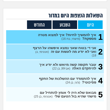
זוגיות
חיפוש שאלות
|
היריון ולידה
הרשמה
התחברות
השאלות הנצפות ה
יום
במדור
היום
השבוע
החודש
הורות ומשפחה
1
איך להמשיך לחיות? איך למצוא מטרה
מתבגרים
מספקת?
(מישהי, בת 16)
אני די בטוח שאני נמצא איפשהו על הרצף
2
מהבקו"ם... ועד מתי?!
ואני לא יודע מה לעשות עם זה
(אנונימי, בן
18)
לימודים וסטודנטים
3
עובר תקופה קשה מיואש ולא יודע איך
להיתקדם האלה
(אבי99, בן 22)
עבודה וקריירה
4
איך להתמודד עם ההשלכות של התקף
פסיכוטי?
(ג'וני, בן 24)
חברים ואנשים
5
מבואס שלא היה לי אומץ להתחיל עם
מישהי שהיא בול הטעם שלי
(אנונימי, בן 25)
בית, שכנים ושותפים