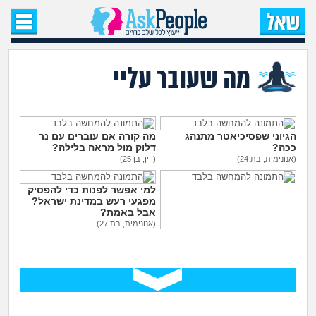
עמוד הבית
שאל שאלה
מה שעובר עליי
שאלות חדשות
שאלות שעוררו עניין
הגיוני שפסיכיאטר מתנהג
מה קורה אם עוברים עם נר
ככה?
דלוק מול מראה בלילה?
(אנונימית, בת 24)
(דין, בן 25)
עצות חדשות
למי אפשר לפנות כדי להפסיק
מפגעי רעש במדינת ישראל?
מה קורה כאן?
אבל באמת?
(אנונימית, בת 27)
גיליתי שאני סובל מ OCD, איך
מתחם הטיפים
להתמודד עם הדיכאון?
(אני, בן 26)
מדורים