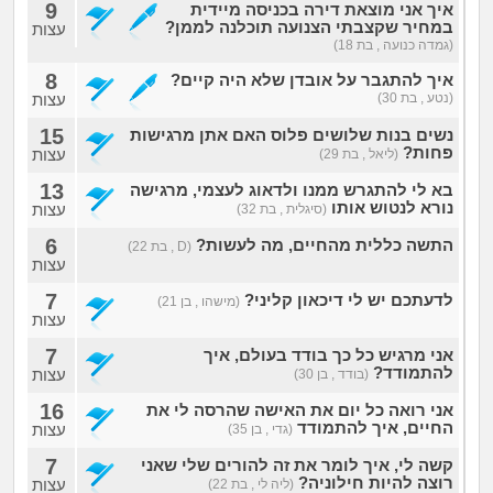
9
איך אני מוצאת דירה בכניסה מיידית
במחיר שקצבתי הצנועה תוכלנה לממן?
עצות
(גמדה כנועה , בת 18)
8
איך להתגבר על אובדן שלא היה קיים?
(נטע , בת 30)
עצות
15
נשים בנות שלושים פלוס האם אתן מרגישות
פחות?
עצות
(ליאל , בת 29)
13
בא לי להתגרש ממנו ולדאוג לעצמי, מרגישה
נורא לנטוש אותו
עצות
(סיגלית , בת 32)
6
התשה כללית מהחיים, מה לעשות?
(D , בת 22)
עצות
7
לדעתכם יש לי דיכאון קליני?
(מישהו , בן 21)
עצות
7
אני מרגיש כל כך בודד בעולם, איך
להתמודד?
עצות
(בודד , בן 30)
16
אני רואה כל יום את האישה שהרסה לי את
החיים, איך להתמודד
עצות
(גדי , בן 35)
7
קשה לי, איך לומר את זה להורים שלי שאני
רוצה להיות חילוניה?
עצות
(ליה לי , בת 22)