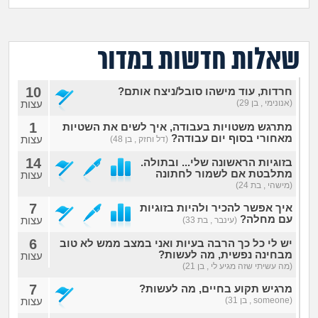
מה שעובר עליי
שומרים על הגוף
שאלות חדשות במדור
פיננסי וכלכלה
10
חרדות, עוד מישהו סובל/ניצח אותם?
(אנונימי , בן 29)
עצות
בין הסדינים
1
מתרגש משטויות בעבודה, איך לשים את השטיות
מאחורי בסוף יום עבודה?
עצות
(דל וחזק , בן 48)
חיות מחמד
14
בזוגיות הראשונה שלי... ובתולה.
מתלבטת אם לשמור לחתונה
עצות
(מישהי , בת 24)
יוקר המחיה
7
איך אפשר להכיר ולהיות בזוגיות
עם מחלה?
עצות
(עינבר , בת 33)
גאווה
6
יש לי כל כך הרבה בעיות ואני במצב ממש לא טוב
מבחינה נפשית, מה לעשות?
עצות
(מה עשיתי שזה מגיע לי , בן 21)
7
מרגיש תקוע בחיים, מה לעשות?
(someone , בן 31)
עצות