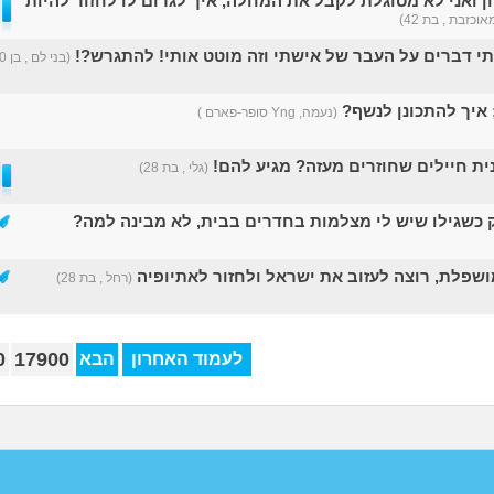
ן ואני לא מסוגלת לקבל את המחלה, איך לגרום לו לחזור להיות
וכזבת , בת 42)
תי דברים על העבר של אישתי וזה מוטט אותי! להתגרש?!
(בני לם , בן 40)
 איך להתכונן לנשף?
(נעמה, Yng סופר-פארם )
ית חיילים שחוזרים מעזה? מגיע להם!
(גלי , בת 28)
ק כשגילו שיש לי מצלמות בחדרים בבית, לא מבינה למה?
ושפלת, רוצה לעזוב את ישראל ולחזור לאתיופיה
(רחל , בת 28)
0
17900
לעמוד האחרון
הבא