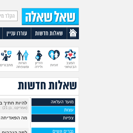
שאלות חדשות
עוררו עניין
המצב
היריון
הורות
זוגיות
מתבגרים
הבטחוני
ולידה
ומשפחה
שאלות חדשות
מועד העלאה
להיות חתיך ב
(אמריקנו , בן 21)
עצות
מה הפאדיחה 
צפיות
גברים ונשים
למה הגברים ב