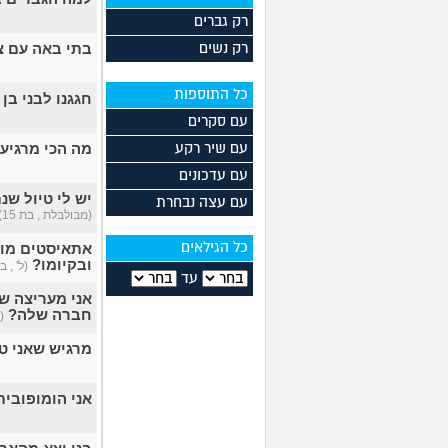
רק גברים
בתי באה עם צמ
רק נשים
כל התוספות
חגגנו לבני בן ה-6 מסיבה עם כל הכיתה, אף אח
עם סקרים
מה הכי מרגיע
עם שיר רקע
עם עדכונים
יש לי טיול שנ
עם עצה נבחרת
(מבולבלת , בת 15)
אתאיסטים מול
כל הגילאים
ובקיומו?
(ל' , בת 
עד
אני מעריצה של
חברה שלה?
(נ
מרגיש שאני ט
אני הומופובית