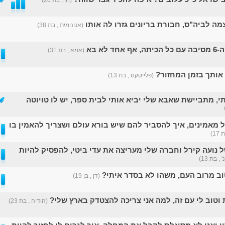
ה לביה"ס, חבורת בריונים גזרו לה אותו
(אנונימית , בת 38)
ד לא בא
(אמא , בת 31)
 אותך בזמן המחזור?
(פלייטקס , בת 13)
תי, מתביישת שאבא שלי יביא אותי לבית ספר, יש לו טויוטה
 מאמינים, איך להסביר להם שיש בורא עולם ושצריך להאמין בו
17)
 נועה קירל וחברה שלי מעריצה את עדי ביטי, להפסיק להיות
' , בת 13)
וב מרוב העם, משהו לא בסדר איתי?
(דן , בן 19)
 וטוב לי עם זה, למה אני צריכה להצטדק בארץ שלי?
(הודיה , בת 23)