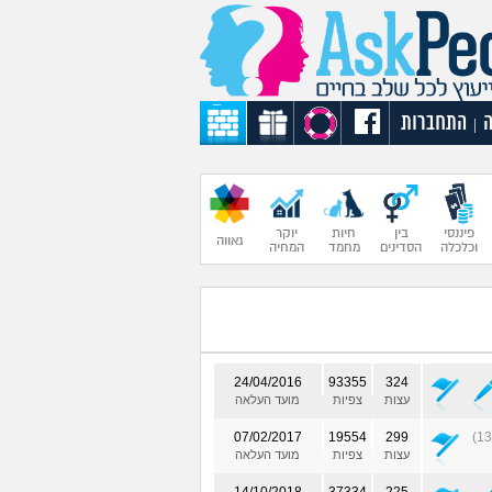
התחברות
|
פיננסי
בין
חיות
יוקר
גאווה
וכלכלה
הסדינים
מחמד
המחיה
24/04/2016
93355
324
עצות
צפיות
מועד העלאה
07/02/2017
19554
299
עצות
צפיות
מועד העלאה
14/10/2018
37334
225