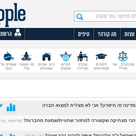
הרשמה
עצות
מה קורה?
טיפים
מהבקו"ם... ועד
לימודים
עבודה
חברים
בית, שכנים
מה שעובר
שומרים על
מתי?!
וסטודנטים
וקריירה
ואנשים
ושותפים
עליי
הגוף
מדינה זה חיסרון? אני לא מצליח למצוא חברה
הכי מצחיקה שקשורה למחזור שחווית/שמעת מחברות?
(פלייטקס , בת 13)
ישראל כ"כ עלובים? איפה להכיר גבר שווה?
(חן , בת 20)