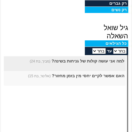
מה שעובר עליי
רק גברים
רק נשים
שומרים על הגוף
גיל שואל
פיננסי וכלכלה
השאלה
כל הגילאים
בין הסדינים
עד
למה אני עושה קולות של גניחות בשינה?
(מביך, בת 24)
חיות מחמד
האם אפשר לקיים יחסי מין בזמן מחזור?
(אלינור, בת 15)
יוקר המחיה
גאווה