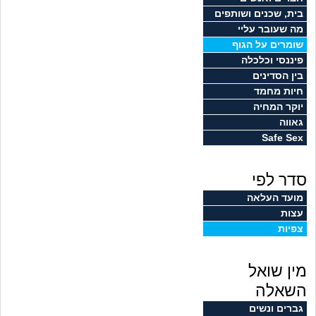
זוגיות
חיפוש שאלות
בית, שכנים ושותפים
מה שעובר עליי
|
היריון ולידה
הרשמה
התחברות
שומרים על הגוף
פיננסי וכלכלה
הורות ומשפחה
בין הסדינים
חיות מחמד
מתבגרים
יוקר המחיה
גאווה
Safe Sex
מהבקו"ם... ועד מתי?!
סדר לפי
לימודים וסטודנטים
מועד העלאה
עצות
עבודה וקריירה
צפיות
חברים ואנשים
מין שואל
בית, שכנים ושותפים
השאלה
גברים ונשים