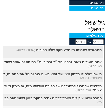
מה שעובר עליי
רק גברים
רק נשים
שומרים על הגוף
גיל שואל
פיננסי וכלכלה
השאלה
כל הגילאים
בין הסדינים
עד
מתבגרים שנכנסו באמצע סקס שלנו ההורים
(שלי88, בת 40)
חיות מחמד
אתם חושבים שאם גבר אוהב ״אגרסיביות״ במיטה זה אומר שהוא א
יוקר המחיה
כאן, בת 23)
מישהו שלח לו סרטון מיני שלי והוא פשוט עזב וביטל את החתונה, אי
גאווה
(אנונימית, בת 26)
מרגישה שהתרגל לסטנדרט של הפורנו ומושפע מזה, זה מציק לי ורוצה
עצות?
(מיפ, בת 18)
החבר משמיע קולות ואומר דברים גסים בסקס בזמן שהשותפה בבית, 
25)