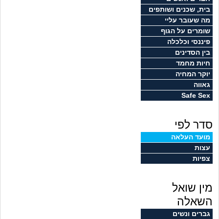
זוגיות
חיפוש שאלות
בית, שכנים ושותפים
מה שעובר עליי
|
היריון ולידה
הרשמה
התחברות
שומרים על הגוף
פיננסי וכלכלה
הורות ומשפחה
בין הסדינים
חיות מחמד
מתבגרים
יוקר המחיה
גאווה
Safe Sex
מהבקו"ם... ועד מתי?!
סדר לפי
לימודים וסטודנטים
מועד העלאה
עצות
עבודה וקריירה
צפיות
חברים ואנשים
מין שואל
בית, שכנים ושותפים
השאלה
גברים ונשים