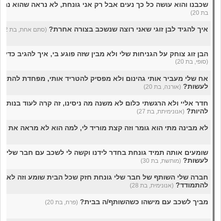
שכבנו והוא עושה כל כך נעים אבל רק אני גונחת, לא נראה שהוא נה
בת 20)
איך להגיד לבן זוגי שאני רוצה שנשכב בצורה אחרת?
(סתם אחת, בת 22)
הבן זוג צוחק על הגניחות שלי ולא מבין שזה פוגע בי, איך להגיב כדי 
(סופי, בת 20)
אח שלי מעביר אותי גהינום ולא מפסיק להטריד אותי, מפחדת להתלונן
לעשות?
(אורנה, בת 20)
חדר אליי ולא הרגשתי כלום לא משנה מה ניסינו, זה קרה לעוד בנות? 
להיות?
(אנונימיתת, בת 27)
לא מבינה מתי הוא גומר וזה קצת מוריד לי, למה הוא לא מראה את זה
שומעים אותה תמיד גונחת בחדר לידנו וקשה לי לשכב עם חבר שלי ככ
לעשות?
(מותשת, בת 30)
חברה שלי השותף של חבר שלי גונחת חזק שכל הבית שומע וזה לא נעי
להתמודד?
(אנונימית, בת 28)
מביך לשכב עם מישהו כשהשותף/ה בבית?
(פרח, בת 20)