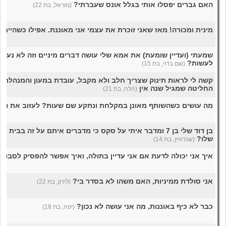
האם גברים יפסלו אותי בגלל אונס שעברתי?
(מוראל, בת 22)
מינית ומכורה! מאז שאני זוכרת את עצמי אני מאוננת. אפילו כשהייתי ב
שמעתי (ועדיין שומעת) את אמא שלי עושה דברים מיניים וזה לא נעים 
לעשות?
(שם בדוי, בת 15)
קשה לי לראות תינוק שצריך חלב ולא מקבל, עובדת במעון והמנהלת
החליטה שמגיל שנה אין
(הלה, בת 21)
מה עושים כשהשותף מאונן במקלחת ונתקע שם שעות? לעזוב את הד
בן דוד שלי בן 7 ומדבר איתי על סקס כי מדברים איתם על זה בבי
שלו?
(שנדוויץ, בת 14)
איך אני יכולה לדעת אם אני עדיין בתולה, ואיך אפשר להפסיק לסבול
אני סולדת ממיניות, האם משהו לא בסדר בי?
(לירון, בת 22)
כבר לא כיף באוננות, מה אני עושה לא נכון?
(יפה, בת 18)