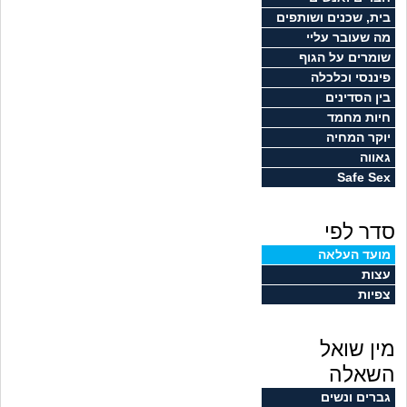
זוגיות
חיפוש שאלות
בית, שכנים ושותפים
מה שעובר עליי
|
היריון ולידה
הרשמה
התחברות
שומרים על הגוף
פיננסי וכלכלה
הורות ומשפחה
בין הסדינים
חיות מחמד
מתבגרים
יוקר המחיה
גאווה
Safe Sex
מהבקו"ם... ועד מתי?!
סדר לפי
לימודים וסטודנטים
מועד העלאה
עצות
עבודה וקריירה
צפיות
חברים ואנשים
מין שואל
בית, שכנים ושותפים
השאלה
גברים ונשים