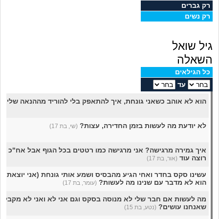
מה שעובר עליי
רק גברים
רק נשים
שומרים על הגוף
גיל שואל
פיננסי וכלכלה
השאלה
כל הגילאים
בין הסדינים
עד
הוא לא אוהב כשאני גונחת, איך להתאפק בלי להוריד מההנאה שלי?
(
חיות מחמד
לא יודעת מה לעשות בזמן החדירה, עצות?
(שי, בת 17)
יוקר המחיה
איך גמירה מרגישה? אני מרגישה כמו רטטים בכל הגוף אבל אח"כ מר
גאווה
רוצה עוד
(אור, בת 17)
עשינו סקס בחדר ואחי הגיע מהבסיס ושמע אותי גונחת (אני יוצאת ע
הוא לא מדבר עם שנינו מה לעשות?
(עומר, בת 17)
מה לעשות אם חבר שלי לא מנוסה בסקס וגם אני לא ואני לא מקבל
שאנחנו עושים?
(נטע, בת 15)