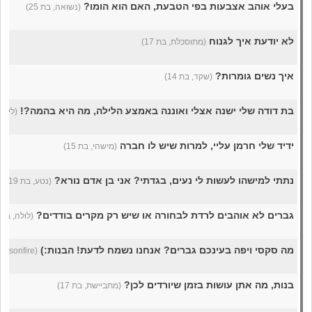
בעלי אוהב אצבעות בפי הטבעת, האם הוא הומו?
(נשואה, בת 25)
לא יודעת איך לגנוח
(מתוסכלת, בת 17)
איך נשים גומרות?
(שקד, בת 14)
בת דודה שלי ישנה אצלי ואוננה באמצע הלילה, מה היא בהמה?!
(לירז, 
ידיד שלי חרמן עליי, למרות שיש לו חברה
(מישהי, בת 15)
נתתי למישהו לעשות לי נעים, בגדתי? אני בן אדם נורא?
(נטע, בת 19)
גברים לא אוהבים לרדת לבחורה או שיש רק מקרים בודדים?
(לולה, בת 22)
מה סקסי ויפה בעינכם גברים? אנחנו נשמח לדעת! הבנות:)
(girlisonfire, בת 23)
בנות, מה אתן עושות בזמן שיורדים לכן?
(מתביישת, בת 17)