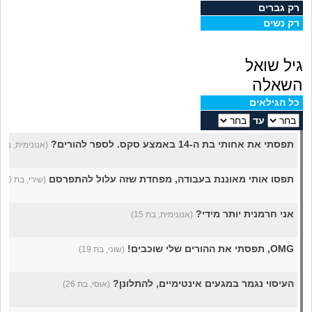
מה שעובר עליי
רק גברים
רק נשים
שומרים על הגוף
גיל שואל
פיננסי וכלכלה
השאלה
כל הגילאים
בין הסדינים
עד
תפסתי את אחותי בת ה-14 באמצע סקס. לספר להורים?
(אנונימית, בת 20)
חיות מחמד
תפסו אותי מאוננת בעבודה, מפחדת שזה עלול להתפרסם
(שירי, בת 20)
יוקר המחיה
אני חרמנית יותר מידי?
(אנונימית, בת 15)
גאווה
OMG, תפסתי את ההורים שלי שוכבים!
(שוני, בת 19)
העיסוי נגמר במגעים אינטימיים, להתלונן?
(אוסי, בת 26)