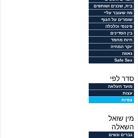
זוגיות
חיפוש שאלות
בית, שכנים ושותפים
מה שעובר עליי
|
היריון ולידה
הרשמה
התחברות
שומרים על הגוף
פיננסי וכלכלה
הורות ומשפחה
בין הסדינים
חיות מחמד
מתבגרים
יוקר המחיה
גאווה
Safe Sex
מהבקו"ם... ועד מתי?!
סדר לפי
לימודים וסטודנטים
מועד העלאה
עצות
עבודה וקריירה
צפיות
חברים ואנשים
מין שואל
בית, שכנים ושותפים
השאלה
גברים ונשים