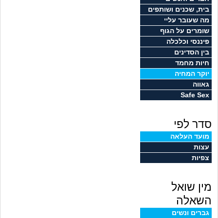
זוגיות
חיפוש שאלות
בית, שכנים ושותפים
מה שעובר עליי
|
היריון ולידה
הרשמה
התחברות
שומרים על הגוף
פיננסי וכלכלה
הורות ומשפחה
בין הסדינים
חיות מחמד
מתבגרים
יוקר המחיה
גאווה
Safe Sex
מהבקו"ם... ועד מתי?!
סדר לפי
לימודים וסטודנטים
מועד העלאה
עצות
עבודה וקריירה
צפיות
חברים ואנשים
מין שואל
בית, שכנים ושותפים
השאלה
גברים ונשים