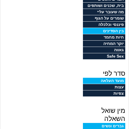
זוגיות
חיפוש שאלות
בית, שכנים ושותפים
מה שעובר עליי
|
היריון ולידה
הרשמה
התחברות
שומרים על הגוף
פיננסי וכלכלה
הורות ומשפחה
בין הסדינים
חיות מחמד
מתבגרים
יוקר המחיה
גאווה
Safe Sex
מהבקו"ם... ועד מתי?!
סדר לפי
לימודים וסטודנטים
מועד העלאה
עצות
עבודה וקריירה
צפיות
חברים ואנשים
מין שואל
בית, שכנים ושותפים
השאלה
גברים ונשים