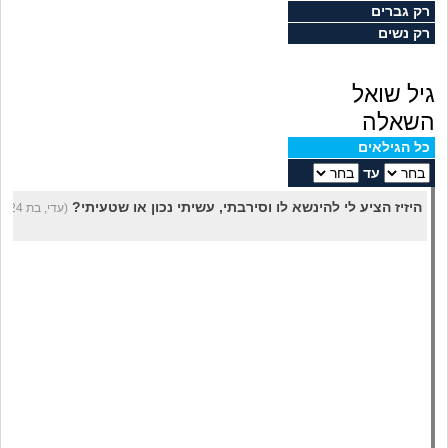
מה שעובר עליי
רק גברים
רק נשים
שומרים על הגוף
גיל שואל
פיננסי וכלכלה
השאלה
כל הגילאים
בין הסדינים
עד
היזיז הציע לי להינשא לו וסירבתי, עשיתי נכון או שטעיתי?
(עדי, בת 24)
חיות מחמד
יוקר המחיה
גאווה