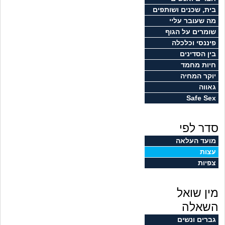
זוגיות
חיפוש שאלות
בית, שכנים ושותפים
מה שעובר עליי
|
היריון ולידה
הרשמה
התחברות
שומרים על הגוף
פיננסי וכלכלה
הורות ומשפחה
בין הסדינים
חיות מחמד
מתבגרים
יוקר המחיה
גאווה
Safe Sex
מהבקו"ם... ועד מתי?!
סדר לפי
לימודים וסטודנטים
מועד העלאה
עצות
עבודה וקריירה
צפיות
חברים ואנשים
מין שואל
בית, שכנים ושותפים
השאלה
גברים ונשים