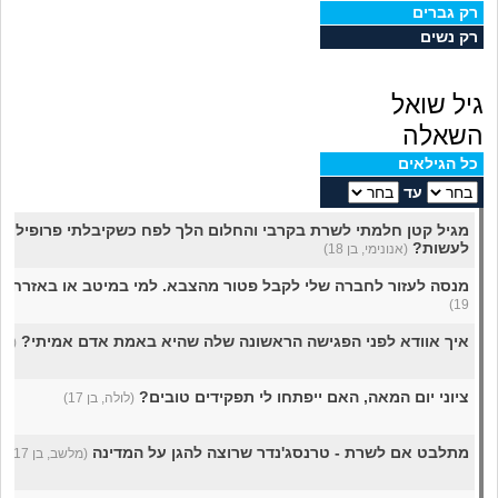
מה שעובר עליי
רק גברים
רק נשים
שומרים על הגוף
גיל שואל
פיננסי וכלכלה
השאלה
כל הגילאים
בין הסדינים
עד
חיות מחמד
לעשות?
(אנונימי, בן 18)
מנסה לעזור לחברה שלי לקבל פטור מהצבא. למי במיטב או באזרחות
יוקר המחיה
19)
איך אוודא לפני הפגישה הראשונה שלה שהיא באמת אדם אמיתי?
(יעקב
גאווה
ציוני יום המאה, האם ייפתחו לי תפקידים טובים?
(לולה, בן 17)
מתלבט אם לשרת - טרנסג'נדר שרוצה להגן על המדינה
(מלשב, בן 17)