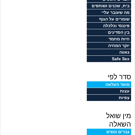
זוגיות
חיפוש שאלות
בית, שכנים ושותפים
מה שעובר עליי
|
היריון ולידה
הרשמה
התחברות
שומרים על הגוף
פיננסי וכלכלה
הורות ומשפחה
בין הסדינים
חיות מחמד
מתבגרים
יוקר המחיה
גאווה
Safe Sex
מהבקו"ם... ועד מתי?!
סדר לפי
לימודים וסטודנטים
מועד העלאה
עצות
עבודה וקריירה
צפיות
חברים ואנשים
מין שואל
בית, שכנים ושותפים
השאלה
גברים ונשים