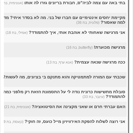
בתי באה עם צמה לביה"ס, חבורת בריונים גזרו לה אותו
(אנונימית, בת 38)
מקיימת יחסים אינטימיים עם חברו של בני. מה לא בסדר איתי? מדוע
למה שאסור?
(פלונית, בת 36)
אני מרגישה שאחותי לא אוהבת אותי, איך להתמודד?
(אמילי, בת 18)
מרגישה מכוערת!
(butterfly, בת 16)
ככה מרגישה שנאה עצמית?
(אנא ערף, בת 13)
שכבתי עם המורה למתמטיקה והוא מתנקם בי בציונים, מה לעשות?
(ג
סובלת מתשישות כרונית נודה לי על התסמונת הזאת רק מלפני כמה חו
להתמודד?
(עינבר, בת 33)
האם עברתי חרם או שאני מקצינה את הסיטואציה?
(אנונימית, בת 21)
אני רוצה לשלוח להפקת האירוויזיון מייל כועס, זה חוקי?
(כןעסת, בת 19)