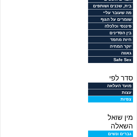
זוגיות
חיפוש שאלות
בית, שכנים ושותפים
מה שעובר עליי
|
היריון ולידה
הרשמה
התחברות
שומרים על הגוף
פיננסי וכלכלה
הורות ומשפחה
בין הסדינים
חיות מחמד
מתבגרים
יוקר המחיה
גאווה
Safe Sex
מהבקו"ם... ועד מתי?!
סדר לפי
לימודים וסטודנטים
מועד העלאה
עצות
עבודה וקריירה
צפיות
חברים ואנשים
מין שואל
בית, שכנים ושותפים
השאלה
גברים ונשים