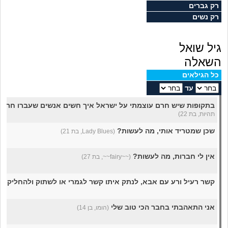
מה שעובר עליי
רק גברים
רק נשים
שומרים על הגוף
גיל שואל
פיננסי וכלכלה
השאלה
כל הגילאים
בין הסדינים
עד
בתקופות שיש חרם עוצמתי על ישראל איך חשים אנשים שעברו חרם
חיות מחמד
תהיות, בת 22)
שכן שמטריד אותי, מה לעשות?
(Lady Blues, בת 21)
יוקר המחיה
אין לי חברות, מה לעשות?
(~~fairy~~, בת 27)
גאווה
קשר רעיל ורע עם אבא, לנתק איתו קשר לגמרי או לשתוק ולהחליק?
(
אני התאהבתי בחבר הכי טוב שלי
(הומו, בן 14)