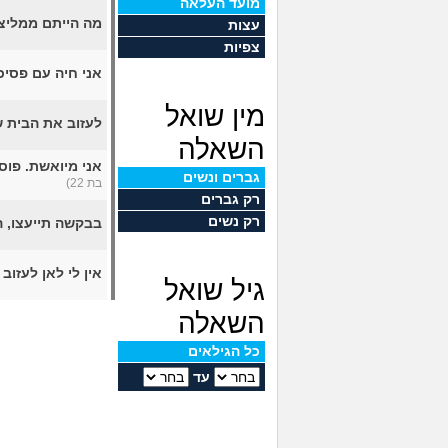
מועד העלאה
מה הייתם ממליצ
עצות
צפיות
אני חיה עם פסי
מין שואל
לעזוב את הבית של 
השאלה
אני מיואשת. פוס
גברים ונשים
בת 22)
רק גברים
רק נשים
בבקשה תייעצו, ה
אין לי לאן לעזו
גיל שואל
השאלה
כל הגילאים
עד