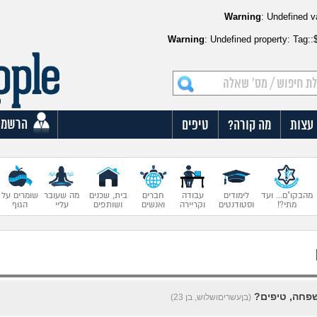
Warning
: Undefined v
Warning
: Undefined property: Tag:
הרשמה
עצות
מה קורה?
טיפים
מהבקו"ם... ועד
לימודים
עבודה
חברים
בית, שכנים
מה שעובר
שומרים על
מתי?!
וסטודנטים
וקריירה
ואנשים
ושותפים
עליי
הגוף
פחה, טיפים?
(בןעשריםושלוש, בן 23)