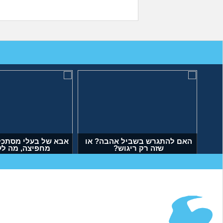
האם להתגרש בשביל אהבה? או
אבא של בעלי מסתכל 
שזה רק ריגוש?
מחפיצה, מה ל
(דנה, בת 35)
(ליה, בת 27)