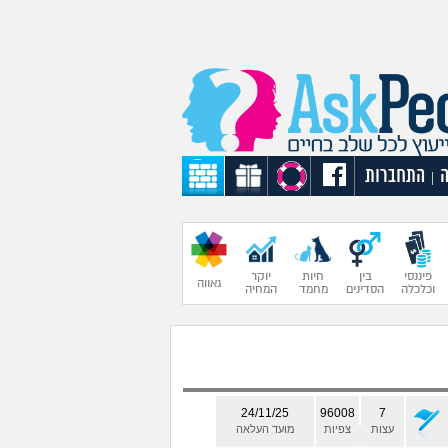
התחברות
|
פיננסי
בין
חיות
יוקר
גאווה
וכלכלה
הסדינים
מחמד
המחיה
24/11/25
96008
7
עצות
צפיות
מועד העלאה