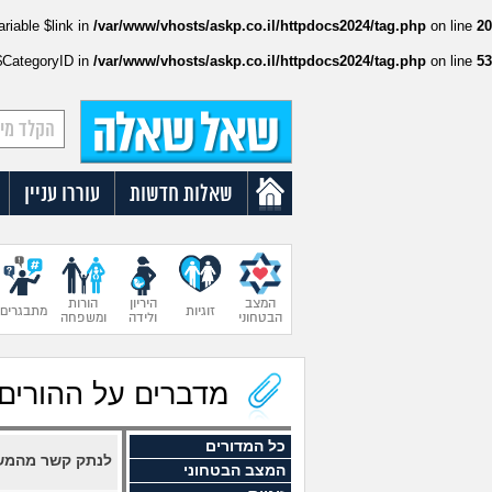
ariable $link in
/var/www/vhosts/askp.co.il/httpdocs2024/tag.php
on line
20
:$CategoryID in
/var/www/vhosts/askp.co.il/httpdocs2024/tag.php
on line
53
שאלות חדשות
עוררו עניין
המצב
היריון
הורות
זוגיות
מתבגרים
הבטחוני
ולידה
ומשפחה
מדברים על ההורים
כל המדורים
לנתק קשר מהמש
המצב הבטחוני