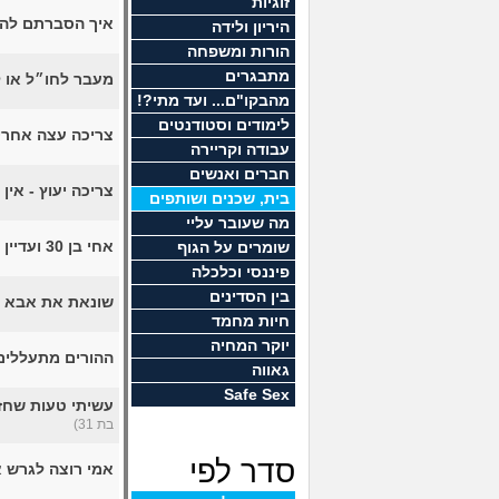
זוגיות
איך הסברתם להו
היריון ולידה
הורות ומשפחה
מתבגרים
מעבר לחו״ל או 
מהבקו"ם... ועד מתי?!
לימודים וסטודנטים
צריכה עצה אחרי
עבודה וקריירה
חברים ואנשים
צריכה יעוץ - אי
בית, שכנים ושותפים
מה שעובר עליי
אחי בן 30 ועדיין גר בבית ההורים, מודאגת מהעתיד. מה לעשות?
שומרים על הגוף
פיננסי וכלכלה
בין הסדינים
שונאת את אבא ש
חיות מחמד
יוקר המחיה
ההורים מתעללים
גאווה
Safe Sex
עשיתי טעות שחזר
בת 31)
סדר לפי
אמי רוצה לגרש 