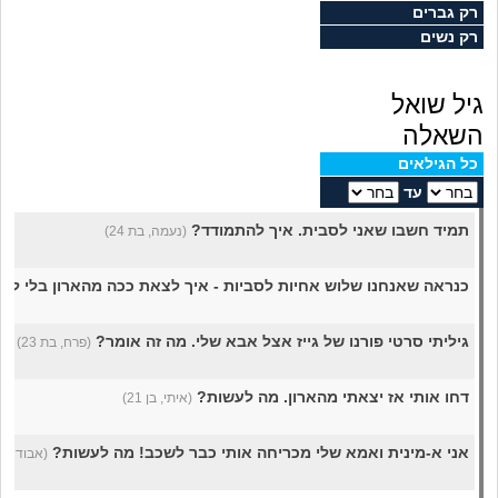
מה שעובר עליי
רק גברים
רק נשים
שומרים על הגוף
גיל שואל
פיננסי וכלכלה
השאלה
כל הגילאים
בין הסדינים
עד
תמיד חשבו שאני לסבית. איך להתמודד?
(נעמה, בת 24)
חיות מחמד
כנראה שאנחנו שלוש אחיות לסביות - איך לצאת ככה מהארון בלי לא
יוקר המחיה
גיליתי סרטי פורנו של גייז אצל אבא שלי. מה זה אומר?
(פרח, בת 23)
גאווה
דחו אותי אז יצאתי מהארון. מה לעשות?
(איתי, בן 21)
אני א-מינית ואמא שלי מכריחה אותי כבר לשכב! מה לעשות?
(אבודה, בת