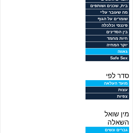
זוגיות
חיפוש שאלות
בית, שכנים ושותפים
מה שעובר עליי
|
היריון ולידה
הרשמה
התחברות
שומרים על הגוף
פיננסי וכלכלה
הורות ומשפחה
בין הסדינים
חיות מחמד
מתבגרים
יוקר המחיה
גאווה
Safe Sex
מהבקו"ם... ועד מתי?!
סדר לפי
לימודים וסטודנטים
מועד העלאה
עצות
עבודה וקריירה
צפיות
חברים ואנשים
מין שואל
בית, שכנים ושותפים
השאלה
גברים ונשים