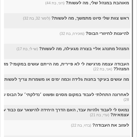
מאוהבת במנהל שלי, מה לעשות?
(רוני, בת 44)
ראש צוות שלי סיוט מתמשך, מה לעשות?
(לימור 32, בת 32)
להיענות לחיזורי הבוס?
(מזכירה, בת 32)
המנהל מתנהג אליי בצורה מגעילה, מה לעשות?
(שי לי, בת 17)
העבודה עצמה מרגישה לי לא פיירית, מה הייתם עושים במקומי? מדב
המנהל?
(אני, בת 22)
מה עושים בעיקר בחנות גלידה וכמה ימים או משמרות צריך לעשות 
לאחרונה התחלתי לעבוד במקום מסוים ופשוט ׳נדלקתי׳ על הבוס של
28)
נמאס לי לעבוד ולהיות עבד, האם הדרך היחידה להישאר עם כבוד עצמי
עצמאית?
(עדי, בת 21)
לעזוב את העבודה?
(בדוי, בת 22)