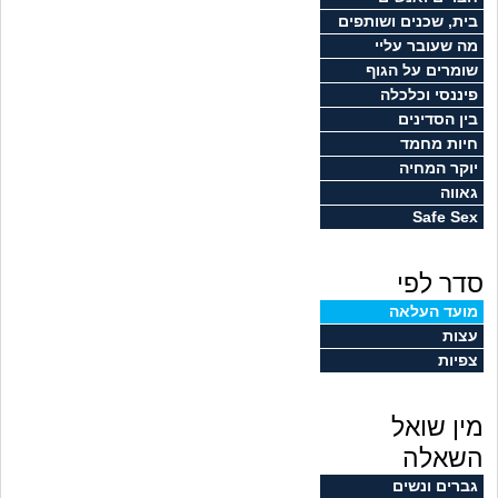
זוגיות
חיפוש שאלות
בית, שכנים ושותפים
מה שעובר עליי
|
היריון ולידה
הרשמה
התחברות
שומרים על הגוף
פיננסי וכלכלה
הורות ומשפחה
בין הסדינים
חיות מחמד
מתבגרים
יוקר המחיה
גאווה
Safe Sex
מהבקו"ם... ועד מתי?!
סדר לפי
לימודים וסטודנטים
מועד העלאה
עצות
עבודה וקריירה
צפיות
חברים ואנשים
מין שואל
בית, שכנים ושותפים
השאלה
גברים ונשים