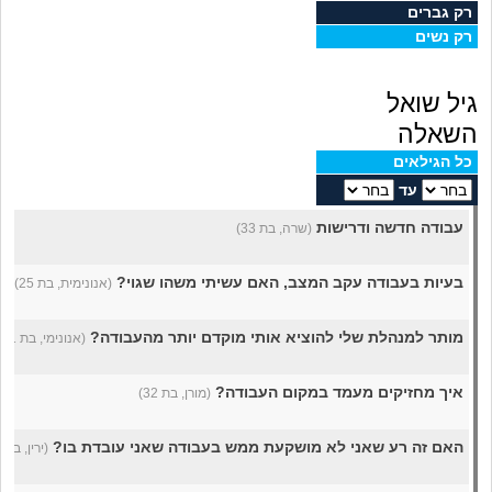
מה שעובר עליי
רק גברים
רק נשים
שומרים על הגוף
גיל שואל
פיננסי וכלכלה
השאלה
כל הגילאים
בין הסדינים
עד
עבודה חדשה ודרישות
(שרה, בת 33)
חיות מחמד
בעיות בעבודה עקב המצב, האם עשיתי משהו שגוי?
(אנונימית, בת 25)
יוקר המחיה
מותר למנהלת שלי להוציא אותי מוקדם יותר מהעבודה?
(אנונימי, בת 21)
גאווה
איך מחזיקים מעמד במקום העבודה?
(מורן, בת 32)
האם זה רע שאני לא מושקעת ממש בעבודה שאני עובדת בו?
(ירין, בת 18)