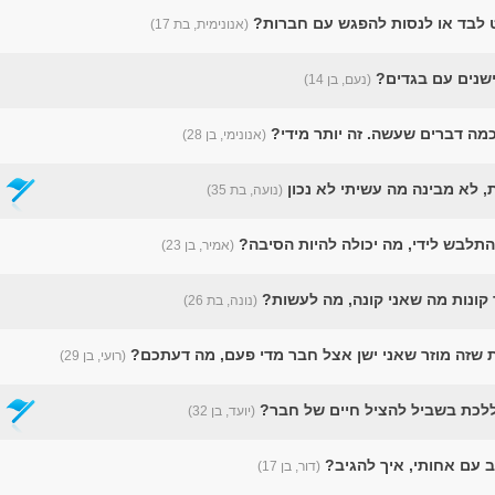
ט לבד או לנסות להפגש עם חברות?
(אנונימית, בת 17)
ישנים עם בגדים?
(נעם, בן 14)
מה דברים שעשה. זה יותר מידי?
(אנונימי, בן 28)
 לא מבינה מה עשיתי לא נכון
(נועה, בת 35)
תלבש לידי, מה יכולה להיות הסיבה?
(אמיר, בן 23)
קונות מה שאני קונה, מה לעשות?
(נונה, בת 26)
 שזה מוזר שאני ישן אצל חבר מדי פעם, מה דעתכם?
(רועי, בן 29)
ללכת בשביל להציל חיים של חבר?
(יועד, בן 32)
 עם אחותי, איך להגיב?
(דור, בן 17)