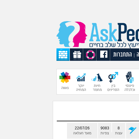
התחברות
|
פיננסי
בין
חיות
יוקר
גאווה
וכלכלה
הסדינים
מחמד
המחיה
22/07/26
9083
8
עצות
צפיות
מועד העלאה