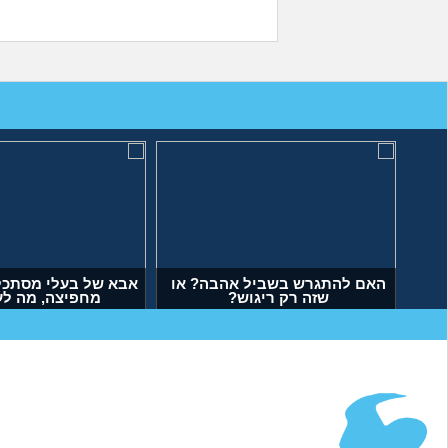
האם להתגרש בשביל אהבה? או
אבא של בעלי מסתכל 
שזה רק ריגוש?
מחפיצה, מה ל
(דנה, בת 35)
(ליה, בת 27)