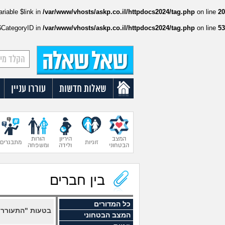
ariable $link in
/var/www/vhosts/askp.co.il/httpdocs2024/tag.php
on line
20
:$CategoryID in
/var/www/vhosts/askp.co.il/httpdocs2024/tag.php
on line
53
שאלות חדשות
עוררו עניין
המצב
היריון
הורות
זוגיות
מתבגרים
הבטחוני
ולידה
ומשפחה
בין חברים
כל המדורים
בטעות "התעוררת
המצב הבטחוני