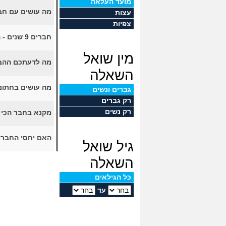
מועד העלאה
מה עושים עם חב
עצות
צפיות
חברים 9 שנים - הוא ניתק קשר, איך לתקן את המצב?
מין שואל
מה לדעתכם ההבד
השאלה
מה עושים בחתונ
גברים ונשים
רק גברים
רק נשים
מקנא בחבר הכי 
האם יחסי החברו
גיל שואל
השאלה
כל הגילאים
עד