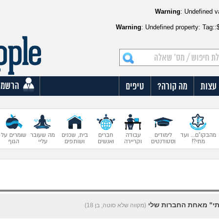
Warning
: Undefined v
Warning
: Undefined property: Tag:
הרשמה
עצות
מה קורה?
טיפים
מהבקו"ם... ועד
לימודים
עבודה
חברים
בית, שכנים
מה שעובר
שומרים על
מתי?!
וסטודנטים
וקריירה
ואנשים
ושותפים
עליי
הגוף
י" מאחת החברות שלי
(מקווה שלא סוטה, בן 18)