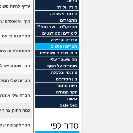
זוגיות
עדיף להיות פשו
היריון ולידה
הורות ומשפחה
מתבגרים
איך יש אנשים ש
מהבקו"ם... ועד מתי?!
לימודים וסטודנטים
חבר פגע בי עם כ
עבודה וקריירה
חברים ואנשים
מתוסכלת וכועסת,
בית, שכנים ושותפים
מה שעובר עליי
חבר שמתבייש לה
שומרים על הגוף
פיננסי וכלכלה
בין הסדינים
חברות שלי תמיד 
חיות מחמד
יוקר המחיה
חברה שלי אומרת
גאווה
Safe Sex
כמה רחוק צריך 
סדר לפי
חבר לקבוצה שכב