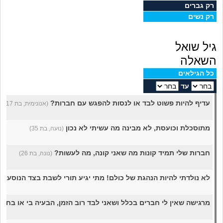
מה שעובר עליי
רק גברים
רק נשים
שומרים על הגוף
גיל שואל
פיננסי וכלכלה
השאלה
כל הגילאים
בין הסדינים
עד
עדיף להיות פשוט לבד או לנסות להפגש עם חברות?
(אנונימית, בת 17)
חיות מחמד
מתוסכלת וכועסת, לא מבינה מה עשיתי לא נכון
(נועה, בת 35)
יוקר המחיה
חברות שלי תמיד קונות מה שאני קונה, מה לעשות?
(נונה, בת 26)
גאווה
לא נולדתי להיות הנהגת של כולם! מתי יגיע תורי לשבת בצד הנוסע?
(
מרגישה שאין לי חברים בכלל ושאני לבד רוב הזמן, הבעיה בי או בחב