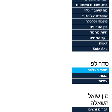
זוגיות
חיפוש שאלות
בית, שכנים ושותפים
מה שעובר עליי
|
היריון ולידה
הרשמה
התחברות
שומרים על הגוף
פיננסי וכלכלה
הורות ומשפחה
בין הסדינים
חיות מחמד
מתבגרים
יוקר המחיה
גאווה
Safe Sex
מהבקו"ם... ועד מתי?!
סדר לפי
לימודים וסטודנטים
מועד העלאה
עצות
עבודה וקריירה
צפיות
חברים ואנשים
מין שואל
בית, שכנים ושותפים
השאלה
גברים ונשים