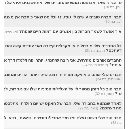
זה הגיוני שאני מבואסת ממש שהחברים שלי מתחשבנים איתי על הרב
(ירין, בת 18)
חבר וחברה טובים עושים לי גוסטינג וכל מה שאני כותבת אין מענה 
(בל, בת 35)
איך אפשר לשמר חברות בין אנשים עם רמות חיים שונות?
(אנונימית, בת 23
כל החברים שלי מובטלים או מקבלים קיצבה ואני עובדת קשה והם לא 
דעתכם?
(נועם, בת 21)
החברים אוהבים מזרחית, אני רוצה שיתנהגו יותר יפה וילמדו דרך ארץ
אותם?
(אנונימית, בת 24)
חברים שלי אוהבים מוזיקת מזרחית, רוצה שיהיו יותר יהודים ומחונכי
(אנונימית, בת 24)
חבר טוב כל הזמן מספר לי על העלילות המיניות שלו עם אחרות, למה
זה?
(שוני, בת 32)
לאחד שנמצא בחבורה שלי, חבר של האקס יש יום הולדת ומתלבטת א
מה דעתכם?
(נועה, בת 29)
חבר טוב שלי פשוט נעלם ואז חזר אחרי 5 חודשים ונפגעתי, כדאי ליצור איתו קשר?
בת 42)