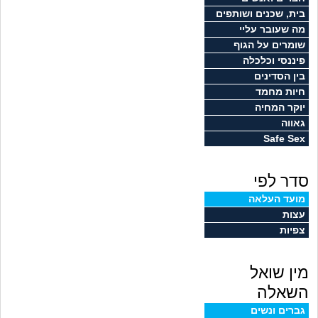
זוגיות
חיפוש שאלות
בית, שכנים ושותפים
מה שעובר עליי
|
היריון ולידה
הרשמה
התחברות
שומרים על הגוף
פיננסי וכלכלה
הורות ומשפחה
בין הסדינים
חיות מחמד
מתבגרים
יוקר המחיה
גאווה
Safe Sex
מהבקו"ם... ועד מתי?!
סדר לפי
לימודים וסטודנטים
מועד העלאה
עצות
עבודה וקריירה
צפיות
חברים ואנשים
מין שואל
בית, שכנים ושותפים
השאלה
גברים ונשים