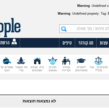
Warning
: Undefined v
Warning
: Undefined property: Tag:
הרשמה
עצות
מה קורה?
טיפים
מהבקו"ם... ועד
לימודים
עבודה
חברים
בית, שכנים
מה שעובר
שומרים על
מתי?!
וסטודנטים
וקריירה
ואנשים
ושותפים
עליי
הגוף
לא נמצאות תוצאות