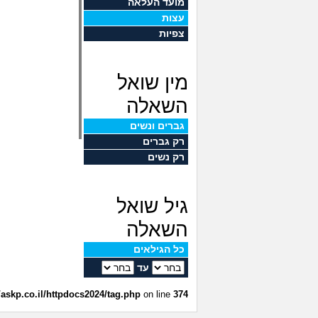
מועד העלאה
עצות
צפיות
מין שואל
השאלה
גברים ונשים
רק גברים
רק נשים
גיל שואל
השאלה
כל הגילאים
עד
askp.co.il/httpdocs2024/tag.php
on line
374