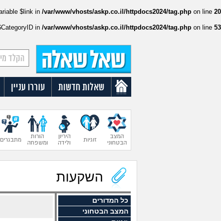
ariable $link in
/var/www/vhosts/askp.co.il/httpdocs2024/tag.php
on line
20
:$CategoryID in
/var/www/vhosts/askp.co.il/httpdocs2024/tag.php
on line
53
שאלות חדשות
עוררו עניין
המצב
היריון
הורות
זוגיות
מתבגרים
הבטחוני
ולידה
ומשפחה
השקעות
כל המדורים
המצב הבטחוני