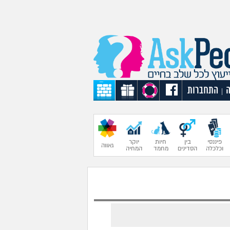
התחברות
|
פיננסי
בין
חיות
יוקר
גאווה
וכלכלה
הסדינים
מחמד
המחיה