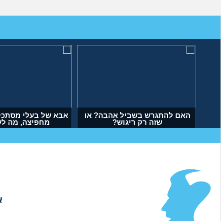
 לעשות עם העובדה שאשתי
האם להתגרש בשביל אהבה? או
הרימה עליי ידיים?
שזה רק ריגוש?
(אנונימי, בן 34)
(דנה, בת 35)
א
אודות
|