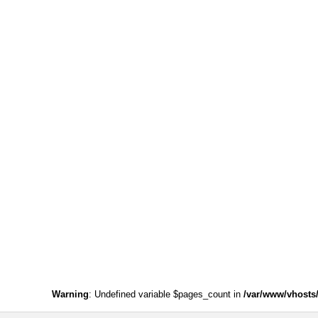
Warning
: Undefined variable $pages_count in
/var/www/vhosts/