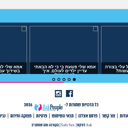
אבא של בעלי מסתכל עלי בצורה
אמא שלי פוגעת בי כי לא
מחפיצה, מה לעשות?
עדיין ילדים לעולם. 
להתמודד?
(ליה, בת 27)
(אנונימית, בת 29)
כל הזכויות שמורות ל-
2026
ודות
|
צור קשר
|
פרסם אצלנו
|
תנאי השימוש
|
פרטיות
|
מצוקה וחירום
|
נגי
צור קשר
|
פרסם אצלנו
|
תנאי שימוש
|
פרטיות
|
תגיות
|
מצוקה וחירום
|
Ask דורקס
Ask דורקס
|
Safe Sex
|
הקורנה ומה שמסביב