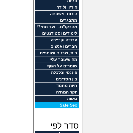
זוגיות
היריון ולידה
הורות ומשפחה
מתבגרים
מהבקו"ם... ועד מתי?!
לימודים וסטודנטים
עבודה וקריירה
חברים ואנשים
בית, שכנים ושותפים
מה שעובר עליי
שומרים על הגוף
פיננסי וכלכלה
בין הסדינים
חיות מחמד
יוקר המחיה
גאווה
Safe Sex
סדר לפי