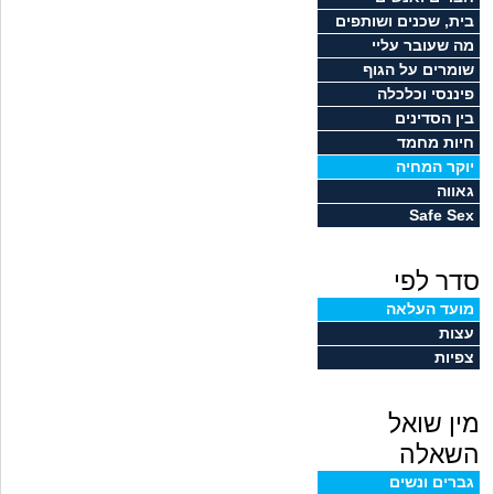
זוגיות
חיפוש שאלות
בית, שכנים ושותפים
מה שעובר עליי
|
היריון ולידה
הרשמה
התחברות
שומרים על הגוף
פיננסי וכלכלה
הורות ומשפחה
בין הסדינים
חיות מחמד
מתבגרים
יוקר המחיה
גאווה
Safe Sex
מהבקו"ם... ועד מתי?!
סדר לפי
לימודים וסטודנטים
מועד העלאה
עצות
עבודה וקריירה
צפיות
חברים ואנשים
מין שואל
בית, שכנים ושותפים
השאלה
גברים ונשים