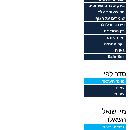
זוגיות
חיפוש שאלות
בית, שכנים ושותפים
מה שעובר עליי
|
היריון ולידה
הרשמה
התחברות
שומרים על הגוף
פיננסי וכלכלה
הורות ומשפחה
בין הסדינים
חיות מחמד
מתבגרים
יוקר המחיה
גאווה
Safe Sex
מהבקו"ם... ועד מתי?!
סדר לפי
לימודים וסטודנטים
מועד העלאה
עצות
עבודה וקריירה
צפיות
חברים ואנשים
מין שואל
בית, שכנים ושותפים
השאלה
גברים ונשים