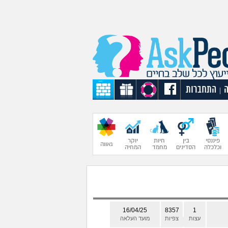
התחברות
|
פיננסי
בין
חיות
יוקר
גאווה
וכלכלה
הסדינים
מחמד
המחיה
16/04/25
8357
1
עצות
צפיות
מועד העלאה