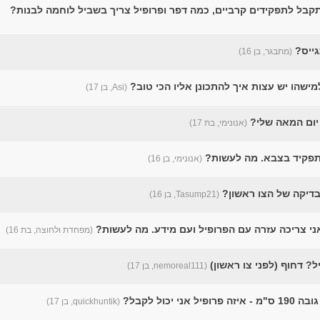
קבל לתפקידים קרביים, כמה דפר ופרופיל צריך בשביל לוחמה לבנות?
גייס?
(מתבגר, בן 16)
למישהו יש עצות איך להתכונן אליו הכי טוב?
(Asi, בן 17)
 יום המאה שלי?
(אנונימי, בת 17)
 תפקיד בצבא. מה לעשות?
(אנונימי, בן 16)
בדיקה של הצו ראשון?
(Tasump21, בן 16)
ואני צריכה עזרה עם הפרופיל ועם מידע. מה לעשות?
(מפחדת ולחוצה, בת 16)
ל? דחוף (לפני צו ראשון)
(nemoreal111, בן 17)
(quickhuntik, בן 17)