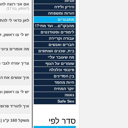
זוגיות
אם אני רוצה להת
היריון ולידה
(y4rin7, בת 17)
הורות ומשפחה
מתבגרים
לאן כדאי לי להת
מהבקו"ם... ועד מתי?!
לימודים וסטודנטים
יש לי צו ראשון, 
עבודה וקריירה
חברים ואנשים
מה אומרים ציוני
בית, שכנים ושותפים
מה שעובר עליי
צריך עזרה לגבי
שומרים על הגוף
פיננסי וכלכלה
בין הסדינים
איך עושים את ה
חיות מחמד
יוקר המחיה
יש לי צו ראשון 
גאווה
Safe Sex
איך להוריד פרופי
סדר לפי
משקל 160 ק''ג | גובה 190 ס"מ - איזה פרופיל אני יכול לקבל?