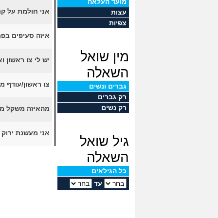
מועד העלאה
אני חולמת על קרב
עצות
צפיות
איזה סעיפים בפר
מין שואל
יש לי צו ראשון 
השאלה
צו ראשון/עודף מש
גברים ונשים
רק גברים
רק נשים
מהאיזה משקל מו
אני מעשנת ירוק 
גיל שואל
השאלה
כל הגילאים
עד