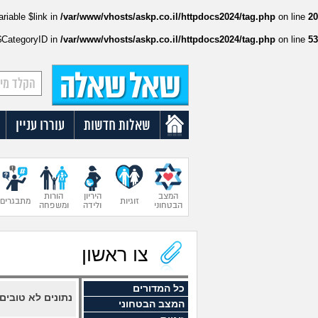
ariable $link in
/var/www/vhosts/askp.co.il/httpdocs2024/tag.php
on line
20
:$CategoryID in
/var/www/vhosts/askp.co.il/httpdocs2024/tag.php
on line
53
שאלות חדשות
עוררו עניין
המצב
היריון
הורות
זוגיות
מתבגרים
הבטחוני
ולידה
ומשפחה
צו ראשון
כל המדורים
נתונים לא טובי
המצב הבטחוני