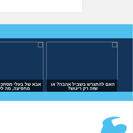
האם להתגרש בשביל אהבה? או
אבא של בעלי מסתכל 
שזה רק ריגוש?
מחפיצה, מה ל
(דנה, בת 35)
(ליה, בת 27)