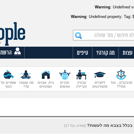
Warning
: Undefined v
Warning
: Undefined property: Tag:
הרשמה
עצות
מה קורה?
טיפים
מהבקו"ם... ועד
לימודים
עבודה
חברים
בית, שכנים
מה שעובר
שומרים על
מתי?!
וסטודנטים
וקריירה
ואנשים
ושותפים
עליי
הגוף
ם בכלל בצבא מה לעשות?
(מאיה, בת 17)