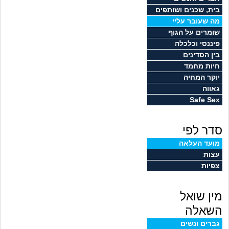
זוגיות
חיפוש שאלות
בית, שכנים ושותפים
מה שעובר עליי
|
היריון ולידה
הרשמה
התחברות
שומרים על הגוף
פיננסי וכלכלה
הורות ומשפחה
בין הסדינים
חיות מחמד
מתבגרים
יוקר המחיה
גאווה
Safe Sex
מהבקו"ם... ועד מתי?!
סדר לפי
לימודים וסטודנטים
מועד העלאה
עצות
עבודה וקריירה
צפיות
חברים ואנשים
מין שואל
בית, שכנים ושותפים
השאלה
גברים ונשים