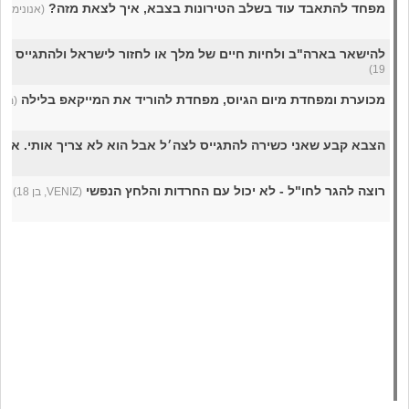
מפחד להתאבד עוד בשלב הטירונות בצבא, איך לצאת מזה?
(אנונימי, בן 7
להישאר בארה"ב ולחיות חיים של מלך או לחזור לישראל ולהתגייס ל
19)
מכוערת ומפחדת מיום הגיוס, מפחדת להוריד את המייקאפ בלילה
(מכוע
הצבא קבע שאני כשירה להתגייס לצה׳ל אבל הוא לא צריך אותי. איך
רוצה להגר לחו"ל - לא יכול עם החרדות והלחץ הנפשי
(VENIZ, בן 18)