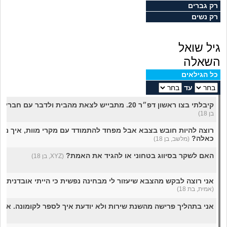
מה שעובר עליי
רק גברים
רק נשים
שומרים על הגוף
גיל שואל
פיננסי וכלכלה
השאלה
כל הגילאים
בין הסדינים
עד
קיבלתי בצו ראשון דפ״ר 20. מתבייש לצאת מהבית ולדבר עם חברים, איך להתגבר?
חיות מחמד
בן 18)
רוצה להיות חובש בצבא אבל מפחד להתמודד עם מקרי מוות, איך מת
יוקר המחיה
כאלה?
(מלשב, בן 18)
האם לשקר בסיווג בטחוני או להגיד את האמת?
(XYZ, בן 18)
גאווה
אני רוצה לבקש מהצבא שיעזור לי מבחינה נפשית כי הייתי אובדנית. מ
(אמית, בת 18)
אני בתהליך פרישה מהשנת שירות ולא יודעת איך לספר לקומונה. איך 