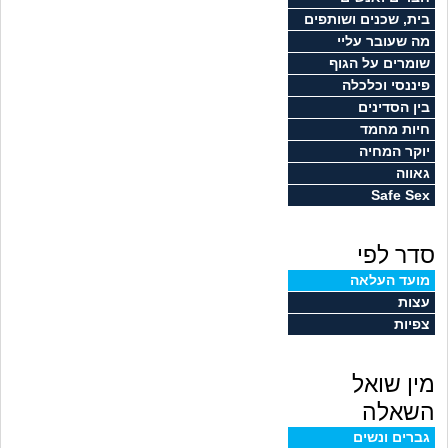
זוגיות
חיפוש שאלות
בית, שכנים ושותפים
מה שעובר עליי
|
היריון ולידה
הרשמה
התחברות
שומרים על הגוף
פיננסי וכלכלה
הורות ומשפחה
בין הסדינים
חיות מחמד
מתבגרים
יוקר המחיה
גאווה
Safe Sex
מהבקו"ם... ועד מתי?!
סדר לפי
לימודים וסטודנטים
מועד העלאה
עצות
עבודה וקריירה
צפיות
חברים ואנשים
מין שואל
בית, שכנים ושותפים
השאלה
גברים ונשים