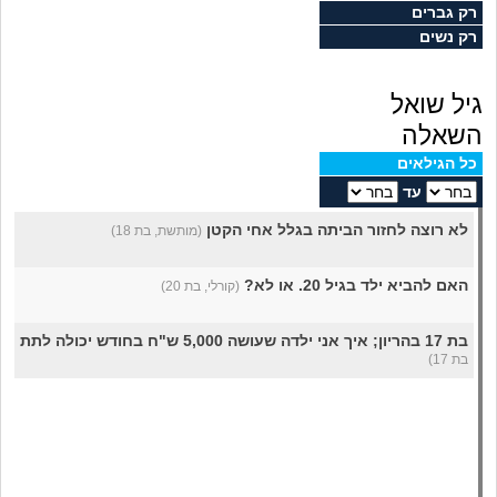
מה שעובר עליי
רק גברים
רק נשים
שומרים על הגוף
גיל שואל
פיננסי וכלכלה
השאלה
כל הגילאים
בין הסדינים
עד
לא רוצה לחזור הביתה בגלל אחי הקטן
(מותשת, בת 18)
חיות מחמד
האם להביא ילד בגיל 20. או לא?
(קורלי, בת 20)
יוקר המחיה
בת 17 בהריון; איך אני ילדה שעושה 5,000 ש"ח בחודש יכולה לתת חיים טובים לילד?
גאווה
בת 17)