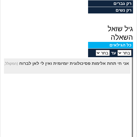
מה שעובר עליי
רק גברים
רק נשים
שומרים על הגוף
גיל שואל
פיננסי וכלכלה
השאלה
כל הגילאים
בין הסדינים
עד
אני חי תחת אלימות פסיכולוגית יומיומית ואין לי לאן לברוח
(המקולל, בן 34)
חיות מחמד
יוקר המחיה
גאווה