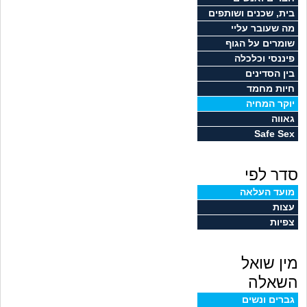
זוגיות
חיפוש שאלות
בית, שכנים ושותפים
מה שעובר עליי
|
היריון ולידה
הרשמה
התחברות
שומרים על הגוף
פיננסי וכלכלה
הורות ומשפחה
בין הסדינים
חיות מחמד
מתבגרים
יוקר המחיה
גאווה
Safe Sex
מהבקו"ם... ועד מתי?!
סדר לפי
לימודים וסטודנטים
מועד העלאה
עצות
עבודה וקריירה
צפיות
חברים ואנשים
מין שואל
בית, שכנים ושותפים
השאלה
גברים ונשים