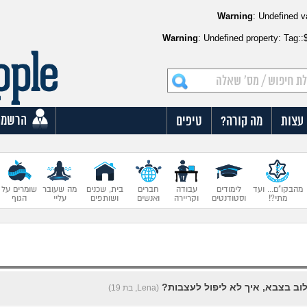
Warning
: Undefined v
Warning
: Undefined property: Tag:
הרשמה
עצות
מה קורה?
טיפים
מהבקו"ם... ועד
לימודים
עבודה
חברים
בית, שכנים
מה שעובר
שומרים על
מתי?!
וסטודנטים
וקריירה
ואנשים
ושותפים
עליי
הגוף
וב בצבא, איך לא ליפול לעצבות?
(Lena, בת 19)