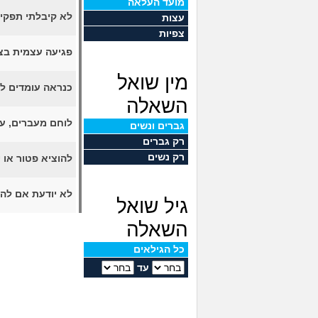
מועד העלאה
לא קיבלתי תפקי
עצות
צפיות
פגיעה עצמית בצ
מין שואל
כנראה עומדים לה
השאלה
לוחם מעברים, ע
גברים ונשים
רק גברים
רק נשים
להוציא פטור או 
לא יודעת אם לה
גיל שואל
השאלה
כל הגילאים
עד