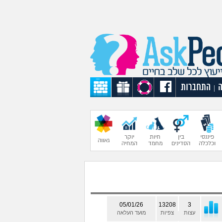
התחברות
|
פיננסי
בין
חיות
יוקר
גאווה
וכלכלה
הסדינים
מחמד
המחיה
05/01/26
13208
3
עצות
צפיות
מועד העלאה