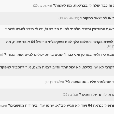
 זה כבר עולה לי בבריאות, מה לעשות?
(חיילת, בת 20)
 או להישאר במקום?
(ANON, בת 19)
אגף המודיעין ותמיד חלמתי להיות מכ במגל, יש לי סיכוי להגיע לשם?
מגיל קטן חלמתי לשרת בקרבי והחלום הלך לפח כשקיבלתי פרופיל 64 אובד עצות, מה
18)
סרטן ואני כבר 4 שנים בריא, יכולים לגייס אותי עכשיו?
רבי לא ישן בלילה, לא יכול יותר וחייב לצאת משם, איך להסביר למפקד
 שחלמתי עליו - מה מצפה לי?
(מלש"ב, בן 18)
רת, לוותר על התואר?
(בז', בת 25)
(מבוא