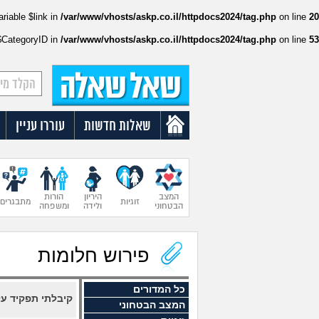
ariable $link in
/var/www/vhosts/askp.co.il/httpdocs2024/tag.php
on line
20
:$CategoryID in
/var/www/vhosts/askp.co.il/httpdocs2024/tag.php
on line
53
שאלות חדשות
עוררו עניין
המצב
היריון
הורות
זוגיות
מתבגרים
הבטחוני
ולידה
ומשפחה
פירוש חלומות
כל המדורים
קיבלתי תפקיד על
המצב הבטחוני