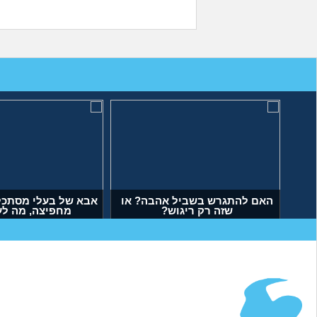
האם להתגרש בשביל אהבה? או
אבא של בעלי מסתכל 
שזה רק ריגוש?
מחפיצה, מה ל
(דנה, בת 35)
(ליה, בת 27)