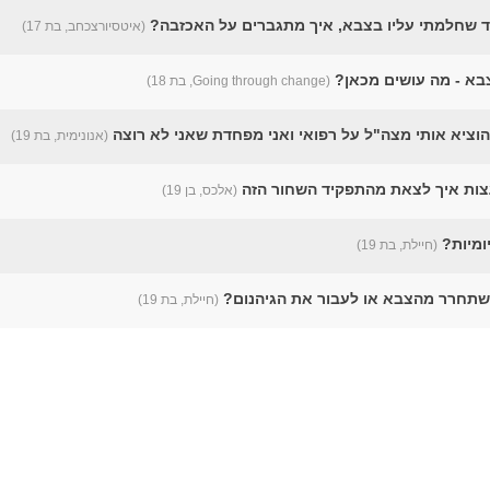
ד שחלמתי עליו בצבא, איך מתגברים על האכזבה?
(איטסיורצכחב, בת 17)
בא - מה עושים מכאן?
(Going through change, בת 18)
וציא אותי מצה"ל על רפואי ואני מפחדת שאני לא רוצה
(אנונימית, בת 19)
צות איך לצאת מהתפקיד השחור הזה
(אלכס, בן 19)
יומיות?
(חיילת, בת 19)
שתחרר מהצבא או לעבור את הגיהנום?
(חיילת, בת 19)