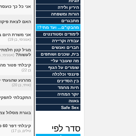
זוגיות
אני כל כך כועסת
היריון ולידה
הורות ומשפחה
מתבגרים
האם לצאת פיקוד
מהבקו"ם... ועד מתי?!
לימודים וסטודנטים
אני משרת היום ב
(אנונימי, בן 19)
עבודה וקריירה
חברים ואנשים
בית, שכנים ושותפים
לעשות?
(אנונימי, בן 
מה שעובר עליי
קיבלתי פטור מהצבא כי חליתי ב
שומרים על הגוף
בן 22)
פיננסי וכלכלה
מהרגע שהגעתי לק
בין הסדינים
(איתי, בן 20)
חיות מחמד
יוקר המחיה
התקבלתי לתפקיד
גאווה
Safe Sex
בוגרת מסלול צמ
קיבלתי דפר 60 פרופיל כנראה 64 ועוד לא הגיע קב״א, ישימו עליי ביחידות מחשבים?
סדר לפי
טילים, בן 17)