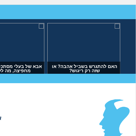
האם להתגרש בשביל אהבה? או
אבא של בעלי מסתכל 
שזה רק ריגוש?
מחפיצה, מה ל
(דנה, בת 35)
(ליה, בת 27)
א
אודות
|