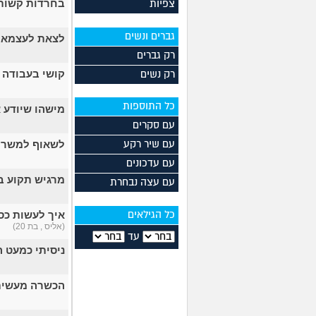
בחרדות קשות
צפיות
גברים ונשים
לצאת לעצמאות
רק גברים
קושי בעבודה
רק נשים
כל התוספות
מישהו שיודע 
עם סקרים
לשאוף למשרה
עם שיר רקע
עם עדכונים
מרגיש תקוע ב
עם עצה נבחרת
איך לעשות כסף
כל הגילאים
(אליס , בת 20)
עד
ניסיתי כמעט 
הכשרה מעשית 