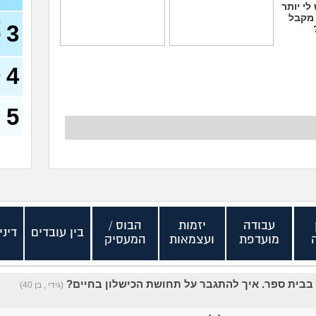
לי יותר
 מקבל
ל
3
ה
)
אני מעצבת גרפית,
ללכת להפגין? זה יפגע
האם AI באמת יקח לי
בקריירה שלי בעתיד?
4
את העבודה בסוף?
(סזרק, בן 27)
ק
(אירנה, בת 38)
5
מ
ס
עבודה
יזמות
הבוס /
בין עובדים
דיני
מועדפת
ועצמאות
המעסיק
בבית ספר. איך להתגבר על תחושת הכישלון בחיים?
(גידי , בן 40)