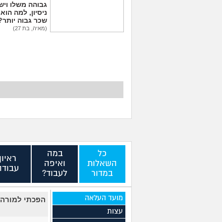
גבוהה משלו ויש 
ניסיון, למה הוא
שכר גבוה יותר?
(מאיה, בת 27)
יכולים לפטר אותי כי
שמתי בצחוק מלח
בקפה לאחד העובדים?
(לחוצה, בת 20)
כל
במה
ראיון
השאלות
ואיפה
עבודה
במדור
לעבוד?
מועד העלאה
הפכתי למורה 
עצות