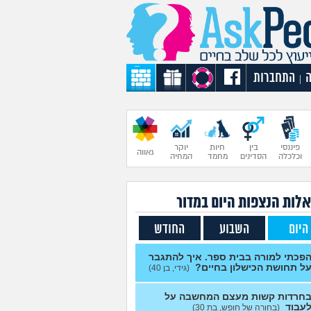
התחברות
|
פיננסי
בין
חיות
יוקר
גאווה
וכלכלה
הסדינים
מחמד
המחיה
לות הנצפות ה
יום
במדור
היום
השבוע
החודש
פכתי למורה בבית ספר. איך להתגבר
ל תחושת הכישלון בחיים?
(גידי, בן 40)
חרדות קשות מעצם המחשבה על
עבוד
(בחורה של חופש, בת 30)