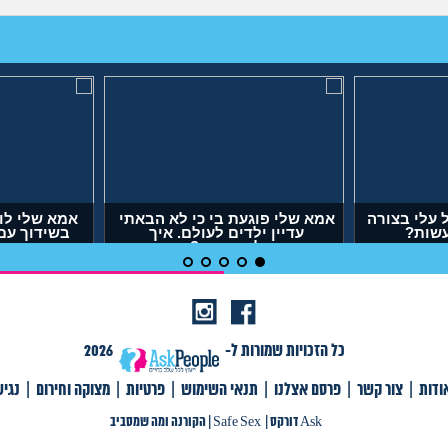
עלי בצורה
אמא שלי פוגעת בי כי לא הבאתי
אמא שלי לו
עשות?
עדיין ילדים לעולם. איך
בשידוך עם
להתמודד?
דופק,
(אנונימית, בת 29)
(אר
כל הזכויות שמורות ל-
2026
ודות
|
צור קשר
|
פרסם אצלנו
|
תנאי השימוש
|
פרטיות
|
מצוקה וחירום
|
נגי
צור קשר
|
פרסם אצלנו
|
תנאי שימוש
|
פרטיות
|
תגיות
|
מצוקה וחירום
|
Ask דורקס
Ask דורקס
|
Safe Sex
|
הקורנה ומה שמסביב