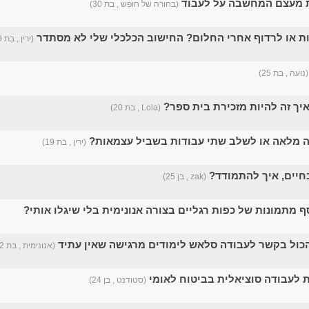
 מעצם המחשבה על לעבוד
(בחורה של חופש , בת 30)
 או לרדוף אחרי החלום? החישוב הכלכלי שלי לא מסתדר
(ירין , בת 19)
(נועה , בת 25)
איך זה להיות מזכירת בית ספר?
(Lola , בת 20)
 מלאה או לשלב שתי עבודות בשביל עצמאות?
(ירין , בת 19)
חיים, איך להתמודד?
(zak , בן 25)
 מתמונות של כפות רגליים בצורה אנונימית בלי שיגלו אותי?
הכול בקשר לעבודה סלאש לימודים מרגישה שאין עתיד
(אנונימית , בת 22)
לעבודה סוציאלית בביטוח לאומי
(סטודנט , בן 24)