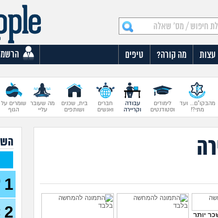
הרשמה
עצות
מה קורה?
טיפים
מהבקו"ם... ועד
לימודים
עבודה
חברים
בית, שכנים
מה שעובר
שומרים על
מתי?!
וסטודנטים
וקריירה
ואנשים
ושותפים
עליי
הגוף
רה
השא
1
ה
ע
2
ב
כר יותר
ל