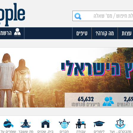
הרשמה
עצות
מה קורה?
טיפים
65,632
2,6
ו לאנשים
מייעצים שנרשמו
מהבקו"ם... ועד
לימודים
עבודה
חברים
בית, שכנים
מה שעובר
שומרים על