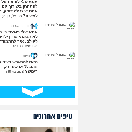
אמא שלי לוחצת עליי
להתחתן בשידוך עם כ
אחת שיש לה דופק, מ
לעשות?
(אריאל, בן 23)
הורות ומשפחה
אמא שלי פוגעת בי כי
לא הבאתי עדיין ילדי
לעולם. איך להתמודד
(אנונימית, בת 29)
זוגיות
האם להתגרש בשביל
אהבה? או שזה רק
ריגוש?
(דנה, בת 35)
טיפים אחרונים