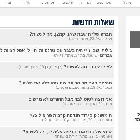
מתי?!
וסטודנטים
וקריירה
ואנשים
ושותפים
עליי
הגוף
שאלות חדשות
חברה שלי חושבת שאני קמצן, מה לעשות?
(ליאור, גיל: 23, מתוך: זוגיות)
גיליתי שבן זוגי היה בעבר עם טרנסיות והיו לו אפליקציות לה
גברים
(שושנה, בת 37, מתוך: זוגיות)
לא יודע כבר מה לעשות?
(בן אדם, בן 18, מתוך: זוגיות)
תהיתם פעם מה הכוונה שמישהו בלע את הלשון?
(מיכל, גיל: 18, מתוך: מצבים ואנשים)
אני רוצה לטוס לבד אבל ההורים לא מרשים
(כ, בן 21, מתוך: הורות ומשפחה)
ל
חימושניק בגדוד הנדסה קרבית פרופיל 72?
מה
(מוהנדס, בן 20, מתוך: מהבקו"ם... ועד מתי?!)
אמא של בת זוגתי הרימה עליה יד, מה לעשות?
(אנונימי, בן 22, מתוך: הורות ומשפחה)