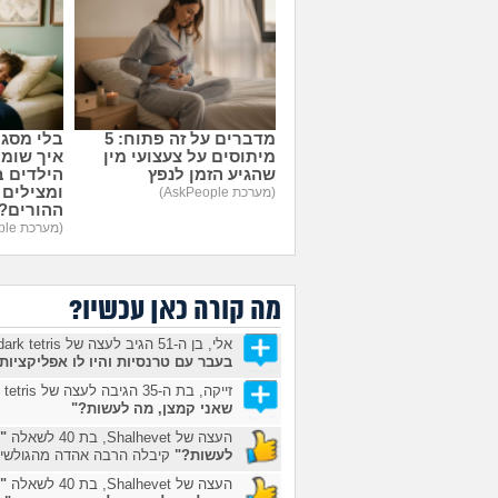
מדברים על זה פתוח: 5
בלי מסגר
מיתוסים על צעצועי מין
איך שומר
שהגיע הזמן לנפץ
הילדים ב
ומצילים 
(מערכת AskPeople)
ההורים?
(מערכת AskPeople)
מה קורה כאן עכשיו?
אלי, בן ה-51 הגיב לעצה של dark tetris, בן ה-40 בשאלה
בעבר עם טרנסיות והיו לו אפליקציות 
זייקה, בת ה-35 הגיבה לעצה של dark tetris, בן ה-40 בשאלה
שאני קמצן, מה לעשות?"
העצה של Shalhevet, בת 40 לשאלה
"
לעשות?"
קיבלה הרבה אהדה מהגולשים
העצה של Shalhevet, בת 40 לשאלה
"