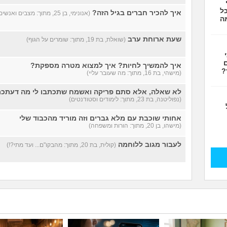
ל
איך להכיר חברים בגיל הזה?
(אנונימי, בן 25, מתוך: מצבים ואנשים)
ה
שעת ארוחת ערב
(שואלת, בת 19, מתוך: שומרים על הגוף)
ם
איך להמשיך לחיות? איך למצוא מטרה מספקת?
?
(מישהי, בת 16, מתוך: מה שעובר עליי)
לא שאלה, אלא סתם פריקה ואשמח שתכתבו לי מה דעתכם
(נפוליטנה, בת 23, מתוך: לימודים וסטודנטים)
אחותי שוכבת עם מלא גברים וזה מוריד מהכבוד שלי
(מישהו, בן 20, מתוך: הורות ומשפחה)
לעבור מגוב ללוחמה
(קולית, בת 20, מתוך: מהבקו"ם... ועד מתי?!)
היי חייב שאלה לגבי אייפון
(ליעוז, בן 28, מתוך: מתבגרים)
האם הסתרת פרופיל פיקטיבי ומחיקת חיפושים נחשב בגיד
(בדרןהסקרן, בן 33, מתוך: זוגיות)
איחור של כמעט שש וחצי בגלולות יסמין פלוס