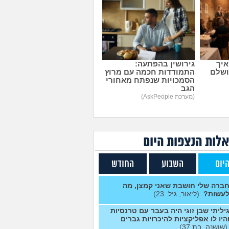
מועד העלאה
עצות
 לעשות
4
03/08/26
מועד העלאה
עצות
3
03/08/26
מועד העלאה
עצות
איך
גירושין בהפתעה:
ושלם
התמודדות חכמה עם מרוץ
3
03/08/26
הסמכויות שנפתח מאחורי
מועד העלאה
עצות
הגב
(מערכת AskPeople)
תן
1
03/08/26
מועד העלאה
עצות
9
03/08/26
לות הנצפות ה
יום
מועד העלאה
עצות
3
03/08/26
יום
השבוע
החודש
מועד העלאה
עצות
3
03/08/26
ברה שלי חושבת שאני קמצן, מה
מועד העלאה
עצות
עשות?
(ליאור, גיל: 23)
8
03/08/26
יליתי שבן זוגי היה בעבר עם טרנסיות
היו לו אפליקציות להיכרויות גברים
מועד העלאה
עצות
(שושנה, בת 37)