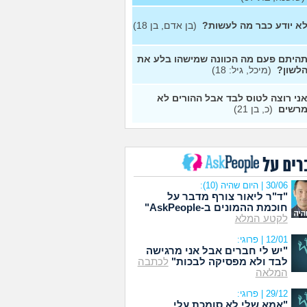
4
03/08/26
מועד העלאה
עצות
א יודע כבר מה לעשות?
(בן אדם, בן 18)
6
03/08/26
מועד העלאה
עצות
היתם פעם מה הכוונה שמישהו בלע את
לשון?
(מיכל, גיל: 18)
3
03/08/26
מועד העלאה
עצות
ני רוצה לטוס לבד אבל ההורים לא
רשים
(כ, בן 21)
ת
7
29/07/26
מועד העלאה
עצות
1
29/07/26
רים על
מועד העלאה
עצות
30/06 | היום שהיה (10):
5
29/07/26
"ד"ר ליאור צורף מדבר על
מועד העלאה
עצות
חוכמת ההמונים ב-AskPeople"
לקטע המלא
0
29/07/26
מועד העלאה
עצות
12/01 | פרוגי:
"יש לי חברים אבל אני מרגישה
6
29/07/26
לבד ולא מפסיקה לבכות"
לכתבה
מועד העלאה
עצות
המלאה
29/12 | פרוגי:
15
29/07/26
"אמא שלי לא סומכת עלי.
מועד העלאה
עצות