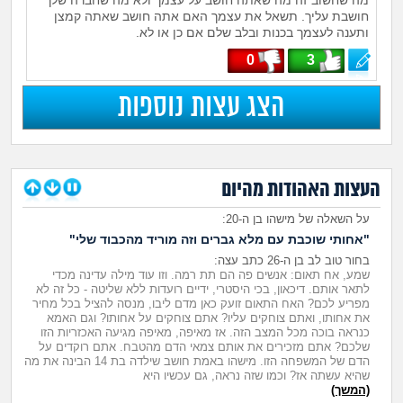
חושבת עליך. תשאל את עצמך האם אתה חושב שאתה קמצן
ותענה לעצמך בכנות ובלב שלם אם כן או לא.
0
3
הצג עצות נוספות
העצות האהודות מהיום
על השאלה של
מישהו בן ה-20:
"אחותי שוכבת עם מלא גברים וזה מוריד מהכבוד שלי"
בחור טוב לב בן ה-26 כתב עצה:
שמע, אח תאום: אנשים פה הם תת רמה. וזו עוד מילה עדינה מכדי
לתאר אותם. דיכאון, בכי היסטרי, ידיים רועדות ללא שליטה - כל זה לא
מפריע לכם? האח התאום זועק כאן מדם ליבו, מנסה להציל בכל מחיר
את אחותו, ואתם צוחקים עליו? אתם צוחקים על אחותו? וגם האמא
כנראה בוכה מכל המצב הזה. אז מאיפה, מאיפה מגיעה האכזריות הזו
שלכם? אתם מזכירים את אותם צמאי הדם מהטבח. אתם רוקדים על
הדם של המשפחה הזו. מישהו באמת חושב שילדה בת 14 הבינה את מה
שהיא עשתה אז? וכמו שזה נראה, גם עכשיו היא
(המשך)