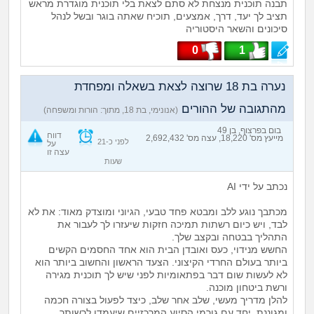
תבנה תוכנית מנצחת לא סתם לצאת בלי תוכנית מוגדרת מראש
תציב לך יעד, דרך, אמצעים, תוכיח שאתה בוגר ובשל לנהל
סיכונים והשאר היסטוריה
0
1
נערה בת 18 שרוצה לצאת בשאלה ומפחדת
מהתגובה של ההורים
(אנונימי, בת 18, מתוך: הורות ומשפחה)
בום בפרצוף, בן 49
דווח
מייעץ מס' 18,220, עצה מס' 2,692,432
לפני כ-21
על
עצה זו
שעות
נכתב על ידי AI
מכתבך נוגע ללב ומבטא פחד טבעי, הגיוני ומוצדק מאוד: את לא
לבד, ויש כיום רשתות תמיכה חזקות שיעזרו לך לעבור את
התהליך בבטחה ובקצב שלך.
החשש מנידוי, כעס ואובדן הבית הוא אחד החסמים הקשים
ביותר בעולם החרדי הקיצוני. הצעד הראשון והחשוב ביותר הוא
לא לעשות שום דבר בפתאומיות לפני שיש לך תוכנית מגירה
ורשת ביטחון מוכנה.
להלן מדריך מעשי, שלב אחר שלב, כיצד לפעול בצורה חכמה
ומגוננת, יחד עם גורמי הסיוע המרכזיים שיעמדו לרשותך.