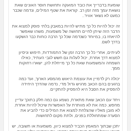
שומעת בדברייך את כובד המועקה ותחושת חוסר האונים שאת
נושאת עמך מזה זמן רב. קוראת את שטף המילים, ונדמה שכבר
כמעט לא נשאר אוויר..
זה יכול להיות כל כך מתיש להיות במאבק בלתי פוסק למצוא את
הדבר הזה שיתן לחיים תחושה של משמעות, משהו שאפשר
להיאחז בו, במיוחד כשנדמה שכל כך הרבה כוחות כבר הושקעו
בדרך לשם.
לעיתים, אחרי כל כך הרבה זמן של התמודדות, חיפוש וניסיון
למצוא דרך אחרת, יכול לעלות גם חשש לגבי העתיד, כאילו
השמחה והמשמעות שאת כל כך מייחלת להן, ישארו רחוקות
ממך.
יכולה רק לדמיין את עוצמת היאוש מהמסע הארוך, ועד כמה
ברגעים בהם הכאב מרגיש גדול מדי, נדמה שהדרך היחידה
להפסיק את הסבל היא להפסיק להתקיים.
ויחד עם הכאב שאת מתארת, נשמע גם כמה חלק בתוכך עדיין
מחפש, כמה את לא מוותרת על האפשרות שיכול להיות אחרת.
לא מובן מאליו שהצלחת למצוא את המילים כדי להביע את
הסערה שמתחוללת בפנים, ולתת מקום לתחושות.
יתכן שבתוך המאמץ הכביר למצוא כיוון, משמעות או תשובה, יש