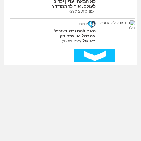
לא הבאתי עדיין ילדים
לעולם. איך להתמודד?
(אנונימית, בת 29)
זוגיות
האם להתגרש בשביל
אהבה? או שזה רק
ריגוש?
(דנה, בת 35)
זוגיות
מה לעשות עם העובדה
שאשתי הרימה עליי
ידיים?
(אנונימי, בן 34)
זוגיות
הוא התאהב בבחורה
אחרת, איך להגיב?
(אנונימית, בת 23)
המצב הבטחוני
המחשבה של עזיבת
הארץ לא עוברת, מה
לעשות?
(מתן, בן 33)