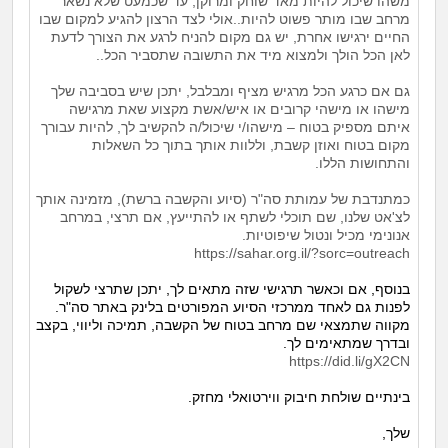
משהו שיכול להיות מאד שוחק ומרוקן, עד שכמעט שלא נשאר
מרחב שבו מותר פשוט להיות..אולי לצד הרצון להגיע למקום שבו
החיים ירגישו אחרת, יש גם מקום להניח לרגע את הצורך לדעת
לאן הכל הולך ולמצוא מיד את התשובה שתסביר הכל..
גם אם כרגע הכל מרגיש מציף ומבלבל, יתכן שיש בסביבה שלך
מישהו או מישהי קרובים או איש/אשת מקצוע שאת מרגישה
איתם מספיק בטוח – מישהו/י שיכול/ה להקשיב לך, להיות עבורך
מקום בטוח ואוזן קשבת, וללוות אותך בתוך כל השאלות
והתחושות הללו.
כמתנדבת של עמותת סה"ר (סיוע והקשבה ברשת), מזמינה אותך
לצ'אט שלנו, שם תוכלי לשתף או להתייעץ, אם תרצי, במרחב
אנונימי מכיל ונטול שיפוטיות.
https://sahar.org.il/?sorc=outreach
בנוסף, אם וכאשר תרגישי שזה מתאים לך, יתכן שתרצי לשקול
לפנות גם לאחד ממרכזי הסיוע המפורטים בלינק באתר סה"ר.
מקווה שתמצאי שם מרחב בטוח של הקשבה, תמיכה וליווי, בקצב
ובדרך שמתאימים לך.
https://did.li/gX2CN
בינתיים שולחת חיבוק ווירטואלי מחזק.
שלך,