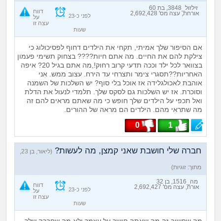
זילזול_3848, בת 60
דווח
אורחת, עצה מס' 2,692,428
לפני כ-23
על
עצה זו
שעות
אם הסיפור שלך אמיתי, תקחי את הילדים דחוף לפסיכולוג כי
צילקת להם את החיים. מה אתם חיות???? בצחוק תשימי פעמון
בצוואר לכל ילד וככה תדעי קרוב רחוק!,מה אתם בגיל 20? איפה
האחריות??תסגרי צימר ותצרחי עד הירח. עצוב ממש. אני
אוהבת לאכולגלידה אז אוכל בלי סוף? יש השלכות של השמנה
וסוכרת. אז יש השלכות גם לסקס שלך. תלמדי לנעול את הדלת
ואל תכפי על הילדים שלך חופש כי מה שאתם מראים להם זה
מה שתראי מהם. הילדים הם מראה של ההורים.
0
1
חברה שלי חושבת שאני קמצן, מה לעשות?
(ליאור, בן 23,
מתוך: זוגיות)
מה_1516, בן 32
דווח
אורח, עצה מס' 2,692,427
לפני כ-23
על
עצה זו
שעות
מה שחשוב זה מה שאתה חושב על עצמך ולא מה שחברה שלך