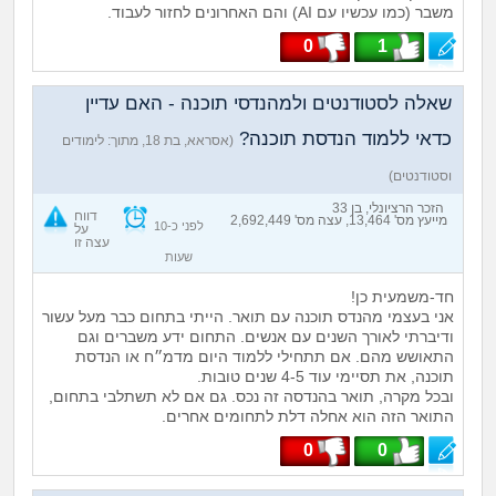
משבר (כמו עכשיו עם AI) והם האחרונים לחזור לעבוד.
0
1
שאלה לסטודנטים ולמהנדסי תוכנה - האם עדיין
כדאי ללמוד הנדסת תוכנה?
(אסראא, בת 18, מתוך: לימודים
וסטודנטים)
הזכר הרציונלי, בן 33
דווח
מייעץ מס' 13,464, עצה מס' 2,692,449
לפני כ-10
על
עצה זו
שעות
חד-משמעית כן!
אני בעצמי מהנדס תוכנה עם תואר. הייתי בתחום כבר מעל עשור
ודיברתי לאורך השנים עם אנשים. התחום ידע משברים וגם
התאושש מהם. אם תתחילי ללמוד היום מדמ״ח או הנדסת
תוכנה, את תסיימי עוד 4-5 שנים טובות.
ובכל מקרה, תואר בהנדסה זה נכס. גם אם לא תשתלבי בתחום,
התואר הזה הוא אחלה דלת לתחומים אחרים.
0
0