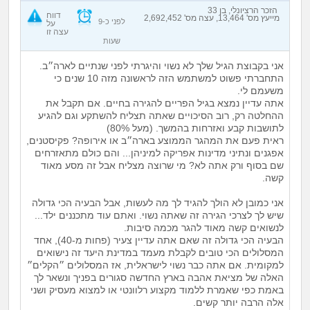
זוגיות
חיפוש שאלות
הזכר הרציונלי, בן 33
דווח
מייעץ מס' 13,464, עצה מס' 2,692,452
לפני כ-9
על
|
עצה זו
היריון ולידה
הרשמה
התחברות
שעות
אני בקבוצת הגיל שלך לא נשוי והיגרתי לפני שנתיים לארה״ב.
הורות ומשפחה
התחברתי פשוט למשתמש הזה לראשונה מזה 10 שנים כי
משעמם לי.
אתה עדיין נמצא בגיל הפריים להגירה בחיים. אם תקבל את
מתבגרים
ההחלטה רק, רוב הסיכויים שאתה תצליח להשתקע וגם להגיע
לתושבות קבע ואזרחות בהמשך. (מעל 80%)
מהבקו"ם... ועד מתי?!
ראית פעם את המהגר הממוצע בארה״ב או אירופה? פקיסטנים,
אפגנים ונתיני מדינות אפריקה למיניהן... והם כולם מתאזרחים
שם בסוף ורק אתה לא? מי שרוצה מצליח אבל זה מסע מאוד
לימודים וסטודנטים
קשה.
אני כמובן לא הולך להגיד לך מה לעשות, אבל הבעיה הכי גדולה
עבודה וקריירה
שיש לך לצרכי הגירה זה שאתה נשוי. ואתם עוד מתכננים ילד...
לנשואים קשה מאוד להגר מכמה סיבות.
הבעיה הכי גדולה זה שאם אתה עדיין צעיר (פחות מ-40), אחד
חברים ואנשים
המסלולים הכי טובים לקבלת מעמד במדינת היעד זה נישואים
למקומית. אם אתה כבר נשוי לישראלית, אז המסלולים ״הקלים״
האלה של מציאת אהבה בארץ החדשה סגורים בפניך ונשאר לך
בית, שכנים ושותפים
באמת כפי שאמרת ללמוד מקצוע רלוונטי או למצוא מעסיק ושני
אלה הרבה יותר קשים.