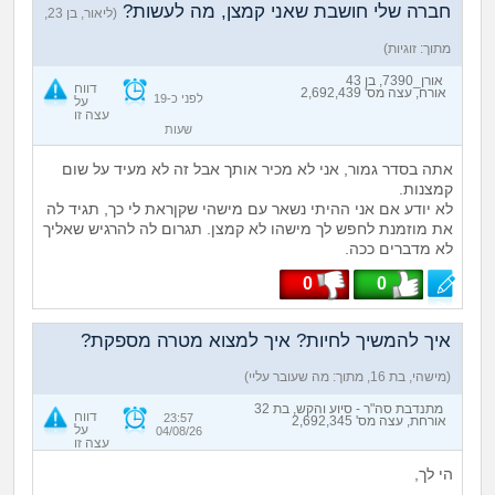
חברה שלי חושבת שאני קמצן, מה לעשות?
(ליאור, בן 23,
מתוך: זוגיות)
אורן_7390, בן 43
דווח
אורח, עצה מס' 2,692,439
לפני כ-19
על
עצה זו
שעות
אתה בסדר גמור, אני לא מכיר אותך אבל זה לא מעיד על שום
קמצנות.
לא יודע אם אני ההיתי נשאר עם מישהי שקןראת לי כך, תגיד לה
את מוזמנת לחפש לך מישהו לא קמצן. תגרום לה להרגיש שאליך
לא מדברים ככה.
0
0
איך להמשיך לחיות? איך למצוא מטרה מספקת?
(מישהי, בת 16, מתוך: מה שעובר עליי)
מתנדבת סה"ר - סיוע והקש, בת 32
דווח
23:57
אורחת, עצה מס' 2,692,345
על
04/08/26
עצה זו
הי לך,