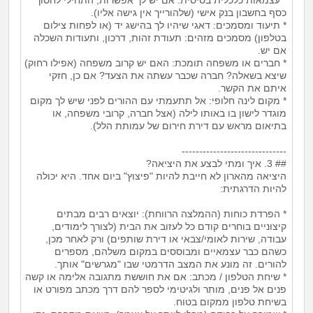
כסף בחשבון בנק אישי (שלהורייך אין גישה אליו).
* תיעוד ומסמכים: דאגי שיהיו לך בהישג יד (או לפחות צילום
בטלפון) מסמכים מזהים: תעודת זהות, דרכון, ותעודות השכלה
אם יש.
* חברים או משפחה תומכת: האם יש קרוב משפחה (אפילו רחוק)
שיצא בשאלה? חברה שכבר עשתה את הצעד? אם כן, חזקי
איתם את הקשר.
* מקום לינה חלופי: אל תתעמתי עם ההורים לפני שיש לך מקום
מוגדר לישון בו באותו לילה (אצל חברה, קרובי משפחה, או
בתיאום מראש עם דירת חירום של עמותת הלל).
------------------------------
## 3. איך ומתי לבצע את היציאה?
היציאה מהארון לא חייבת להיות "פיצוץ" ביום אחד. היא יכולה
להיות הדרגתית:
* הפרדת כוחות (ההמלצה הרווחת): יוצאים רבים מבתים
קיצוניים בוחרים קודם כל לעזוב את הבית (לצורך לימודים,
עבודה, שירות לאומי/צבאי או דירת שותפים) ורק לאחר מכן,
כשהם כבר עצמאיים ומבוססים במקום משלהם, מספרים
להורים. זה מונע את המצב הדרמטי שבו "מגרשים" אותך.
* שיחת הטלפון / מכתב: אם את חוששת מתגובה אלימה או קשה
פנים אל פנים, מותר ולגיטימי לספר להם דרך מכתב מפורט או
בשיחת טלפון ממקום בטוח.