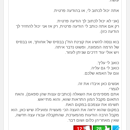
עושה.
אתה יכול לכתוב לי, או בהודעה פרטית.
(אני לא יכול לכתוב לך הודעה פרטית.
רק אם אתה כותב לי הודעה פרטית, רק אז אני יכול להחזיר לך
הודעה כזו).
בוא ננסה להשיג את קצינת הח"ן בבסיס של אחותך, או בבסיס
של הרמה הממונה, ופשוט נדבר איתה.
ויש אולי עוד דרכים שניתן לעזור.
כואב לי עליך.
כואב לי גם עליה.
וגם על האמא שלכם.
אנשים כאן איבדו את זה.
לגמרי.
אתם מספימים את השאלה (כותבים עצות שהן ספאם), והאח
התאום מקבל המון התראות שווא, והוא מתייאש.
תשימו את עצמכם במקום האח.
במקום שהוא יראה את העצה הכי מעשית ומועילה שיש כאן, הוא
מקבל הרבה הודעות מהמערכת, שהתקבלה עבורו עצה חדשה,
שאין מאחריהן כלום ושום דבר.
12
28