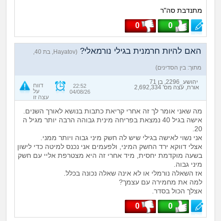
מתנדבת סה"ר
0
0
האם להיות חרמנית בגילי נורמאלי?
(Hayatov, בת 40,
מתוך: בין הסדינים)
יהושע_2296, בן 71
דווח
22:52
אורח, עצה מס' 2,692,334
על
04/08/26
עצה זו
מה שאני אומר לך זה אחרי קריאת כתבות בנושא לאורך השנים.
אישה בגיל 40 נמצאת בפריחה מינית גבוהה הרבה יותר מגיל ה
20.
אני נשוי לאישה בגילי שיש לה חשק מיני גבוה ויותר ממני.
אצלי דווקא ירד החשק המיני, ולפעמים אני נכנס למיטה כדי לישון
בשעה מוקדמת יחסית, מיד אחרי זה היא מצטרפת אליי עם חשק
מיני גבוה.
אז השאלה נורמלי או לא אינה שאלה נכונה בכלל.
למה את מחמירה עם עצמך?
אצלך הכול בסדר.
0
0