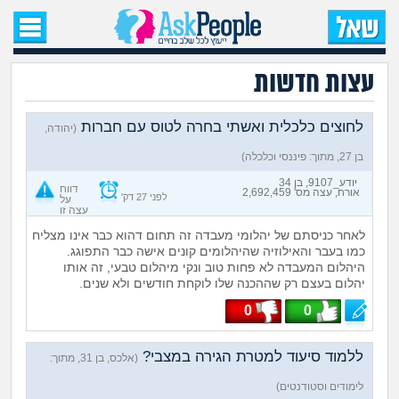
עמוד הבית
עצות חדשות
שאל שאלה
שאלות חדשות
לחוצים כלכלית ואשתי בחרה לטוס עם חברות
(יהודה,
בן 27, מתוך: פיננסי וכלכלה)
שאלות שעוררו עניין
יודע_9107, בן 34
דווח
אורח, עצה מס' 2,692,459
לפני 27 דק'
על
עצה זו
עצות חדשות
לאחר כניסתם של יהלומי מעבדה זה תחום דהוא כבר אינו מצליח
כמו בעבר והאילוזיה שהיהלומים קונים אישה כבר התפוגג.
מה קורה כאן?
היהלום המעבדה לא פחות טוב ונקי מיהלום טבעי, זה אותו
יהלום בעצם רק שההכנה שלו לוקחת חודשים ולא שנים.
מתחם הטיפים
0
0
מדורים
ללמוד סיעוד למטרת הגירה במצבי?
(אלכס, בן 31, מתוך:
לימודים וסטודנטים)