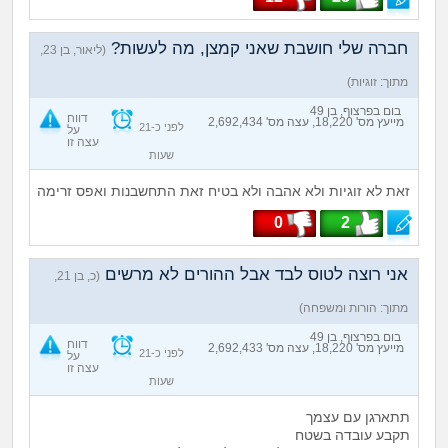
חברה שלי חושבת שאני קמצן, מה לעשות?
(ליאור, בן 23,
מתוך: זוגיות)
בום בפרצוף, בן 49
דווח
מייעץ מס' 18,220, עצה מס' 2,692,434
לפני כ-21
על
עצה זו
שעות
זאת לא זוגיות ולא אהבה ולא בטיח זאת התחשבנות ואפס זרימה
0
2
אני רוצה לטוס לבד אבל ההורים לא מרשים
(כ, בן 21,
מתוך: הורות ומשפחה)
בום בפרצוף, בן 49
דווח
מייעץ מס' 18,220, עצה מס' 2,692,433
לפני כ-21
על
עצה זו
שעות
תתארגן עם עצמך
תקבע עובדה בשטח