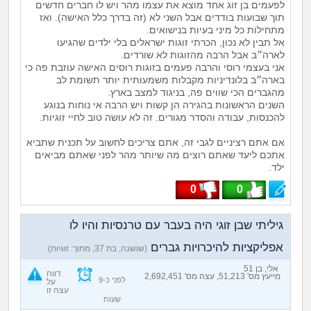
לפעמים בן זוג אחד מוצא את עצמו מהר ויש לו חברים חדשים
מה שעובר עליי
תוך שבועות בודדים אבל השני לא (זה בדרך כלל האישה). ואז
מתחילות כל מיני בעיות בנישואים.
שומרים על הגוף
אל תבין לא נכון, הכרתי זוגות ישראלים בלי ילדים שהגיעו
לארה״ב אבל הרבה מהזוגות לא שורדים.
אני בעצמי רוסי והרבה פעמים בזוגות רוסים האישה עוזבת פה כי
פיננסי וכלכלה
בארה״ב בלונדיניות מקבלות משמעותית יותר תשומת לב
מהגברים הכי שווים פה, בניגוד למצב בארץ.
השנים הראשונות בהגירה הן קשות ויש הרבה אי נוחות בנוגע
בין הסדינים
להכנסות, עבודה והסדר מגורים. זה לא עושה טוב לחיי זוגיות.
אם אתם רציניים לגבי זה, אתם צריכים לחשוב על תכנית שתביא
חיות מחמד
אתכם ליעד שאתם רוצים מה שיותר מהר לפני שאתם מביאים
ילד.
יוקר המחיה
0
0
גאווה
גיליתי שבן זוגי היה בעבר עם טרנסיות והיו לו
אפליקציות להיכרויות גברים
(שושנה, בת 37, מתוך: זוגיות)
אלי, בן 51
דווח
מייעץ מס' 51,213, עצה מס' 2,692,451
לפני כ-9
על
עצה זו
שעות