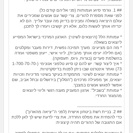
------------------------------
## 1. גורמי סיוע ועמותות (פני אליהם קודם כל)
לפני שאת מספרת להורים, צרי קשר עם אנשים שמכירים את
עולם היציאה בשאלה ומבינים בדיוק מה עובר עלייך. הם לא
יכריחו אותך לעשות כלום, אלא רק יקשיבו ויעזרו לך לתכנן.
* עמותת הלל (היוצאים לשינוי): הארגון המרכזי בישראל המסייע
ליוצאים בשאלה.
* מה הם מציעים: מערך תמיכה נפשית, דירות מעבר ומקלטים
(אם חלילה יעיפו אותך מהבית), ליווי אישי, ייעוץ משפטי ועזרה
בהשלמת פערים (בגרות, גיוס, תעסוקה).
* איך ליצור קשר: יש להם קו סיוע טלפוני אנונימי (1-700-70-70-
73) ואתר אינטרנט שבו ניתן לפנות בדיסקרטיות.
* עמותת יוצאים לשינוי: מתמקדת בעיקר בשינוי מדיניות וזכויות
יוצאים, אך מפעילה מרכזים ("הסלון") בירושלים ובתל אביב, שם
אפשר לפגוש אנשים במצבך.
* עמותת "בשביל": ארגון המעניק מענה רגשי וליווי ליוצאים
מהמגזר החרדי.
------------------------------
## 2. בניית רשת ביטחון אישית (לפני ה"יציאה מהארון")
כדי להפחית את מפלס החרדה, את צרי לדעת שיש לך לאן ללכת
אם התגובה של ההורים תהיה קיצונית:
* עצמאות כלכלית בסיסית: אם יש לך אפשרות, התחילי לחסוך