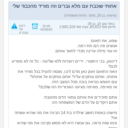
אחותי שוכבת עם מלא גברים וזה מוריד מהכבוד שלי
(מישהו, בן 20, מתוך: הורות ומשפחה)
בחור טוב לב, בן 26
דווח
16:49
מייעץ מס' 65,623, עצה מס' 2,692,319
על
04/08/26
עצה זו
שמע, אח תאום:
אנשים פה הם תת רמה.
וזו עוד מילה עדינה מכדי לתאר אותם.
דיכאון, בכי היסטרי, ידיים רועדות ללא שליטה - כל זה לא מפריע
לכם?
האח התאום זועק כאן מדם ליבו, מנסה להציל בכל מחיר את
אחותו, ואתם צוחקים עליו? אתם צוחקים על אחותו?
וגם האמא כנראה בוכה מכל המצב הזה.
אז מאיפה, מאיפה מגיעה האכזריות הזו שלכם?
אתם מזכירים את אותם צמאי הדם מהטבח.
אתם רוקדים על הדם של המשפחה הזו.
מישהו באמת חושב שילדה בת 14 הבינה את מה שהיא עשתה
אז?
וכמו שזה נראה, גם עכשיו היא לא ממש מבינה את מה שהיא