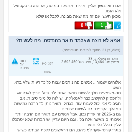
אם הוא נמשך אלייך מינית ומתפקד במיטה, אז הוא בי סקסואל
ולא הומו.
מכאן תעשי עם זה מה שאת מבינה, לקבל או שלא
0
1
אמא לא רוצה שאלמד תואר בהנדסה, מה לעשות?
(Alex, בן 21, מתוך: לימודים וסטודנטים)
הזכר הרציונלי, בן 33
דווח
מייעץ מס' 13,464, עצה מס' 2,692,450
לפני כ-9
על
עצה זו
שעות
אלוהים ישמור... אנשים פה נותנים עצות כל כך רעות שלא ברא
השטן.
חד-משמעית תלך לעשות תואר. אתה ילד גדול. צריך לגדל זוג
ולהפסיק להקשיב כבר לאמא׳לה. יש לזה כל מיני סיבות, אם
תגיב לי אני יכול לענות עוד. בגדול, תואר נותן לך הרבה גמישות
במהלך הקריירה גם לעשות שינויים.
גם ב-2026 זה עדיין נכון, אבל אנשים עם תואר הם הרבה יותר
איכותיים מאשר אלה בלי. וגם היום עדיין יש חברות שלא יסתכלו
עליך בכלל בלי תואר.
בוגרי קורסי-שקר למיניהם, הם הראשונים ללכת הביתה כשיש