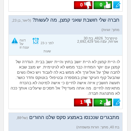
0
0
חברה שלי חושבת שאני קמצן, מה לעשות?
(ליאור, בן 23,
מתוך: זוגיות)
טינקרבל_4826, בת 30
דווח
אורחת, עצה מס' 2,692,429
לפני כ-23
על
עצה זו
שעות
לו היית קמצן לא היית יושב בחוץ והיית יושב בבית. הגדרה של
קמצן עם יוקר המחיה כבר ממש לא לגיטימית. יש מצב שבא
לחבה שלך על אוליגרך ולא ממש בא לה לעבוד ויש כאלו נשים
שהבעל קוף העיקר שהן במספרה ובטיפולי בוטוקס וחדר כושר.
תעשה חושבין איזה אישה לחיים כי אישה למיטה לא בהכרח
מתאימה לחיים. מה אתה מעדיף? אל תסכים שיעליבו אותך ככה
לא מתנהגת חברה.
1
2
מתבגרים שנכנסו באמצע סקס שלנו ההורים
(שלי88,
בת 40, מתוך: הורות ומשפחה)