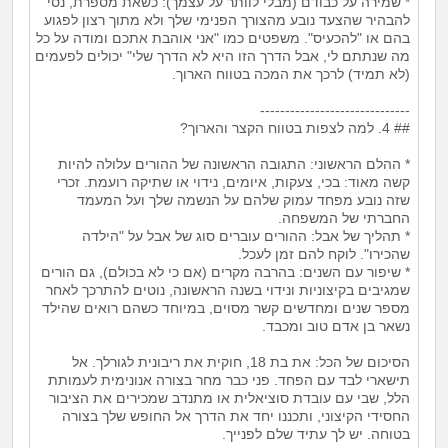
* שמירה על כבודם (מבלי לוותר על עצמך): כשאת מספרת, נסי
להבהיר שהצעד נובע מהצורך הפנימי שלך ולא מתוך רצון לפגוע
בהם או "להכעיס". משפטים כמו "אני אוהבת אתכם ומודה על כל
מה שנתתם לי, אבל הדרך הזו היא לא הדרך שלי" יכולים לפעמים
(לא תמיד) לרכך את המכה בטווח הארוך.
------------------------------
## 4. למה לצפות בטווח הקצר והארוך?
* ההלם הראשוני: התגובה הראשונה של ההורים עלולה להיות
קשה מאוד: בכי, צעקות, איומים, נידוי או שתיקה רועמת. זכרי
שזה נובע מפחד עמוק שלהם על הנשמה שלך ועל המעמד
החברתי של המשפחה.
* תהליך של אבל: ההורים עוברים סוג של אבל על "הילדה
שהכירו". לוקח להם זמן לעכל.
* שיפור עם השנים: בהרבה מקרים (אם כי לא בכולם), גם הורים
שמגיבים בקיצוניות ונידוי בשנה הראשונה, נוטים להתרכך לאחר
מספר שנים ומחדשים קשר מסוים, במיוחד כשהם רואים שהילד
נשאר בן אדם טוב ומכבד.
הסיכום של הכל: את בת 18, חוקית את ריבונית לגורלך. אל
תישארי לבד עם הפחד. פני כבר מחר בצורה אנונימית לעמותת
הלל, שבי עם עובדת סוציאלית או מתנדב שמכירים את הציבור
החסידי הקיצוני, ותכננו יחד את הדרך אל החופש שלך בצורה
בטוחה. יש לך עתיד שלם לפנייך.