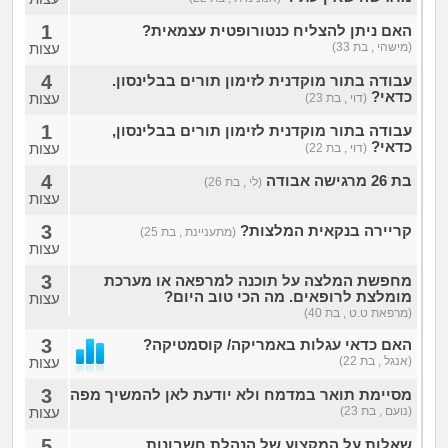
1
האם ניתן להצליח כנטורופטית עצמאית?
(מישהי , בת 33)
עצות
4
עבודה בתור מוקדנית לזימון תורים בבלינסון.
כדאי?
עצות
(דוי , בת 23)
1
עבודה בתור מוקדנית לזימון תורים בבלינסון,
כדאי?
עצות
(דוי , בת 22)
4
בת 26 מרגישה אבודה
(לי , בת 26)
עצות
3
קריירה בנקאית המלצות?
(מתעניינת , בת 25)
עצות
3
מחפשת המלצה על תוכנה למרפאה או מערכת
מומלצת לרופאים. מה הכי טוב היום?
עצות
(מרפאת ט.ט , בת 40)
3
האם כדאי עגלות באמריקה/ קוסמטיקה?
(אנגל , בת 22)
עצות
3
מסיימת תואר במדמח ולא יודעת לאן להמשיך מפה
(נועם , בת 23)
עצות
5
שאלות על המקצוע של הנהלת חשבונות