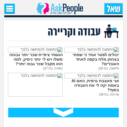
עמוד הבית
שאל שאלה
עבודה וקריירה
שאלות חדשות
שאלות שעוררו עניין
יכולים לפטר אותי כי שמתי
הגשתי ציפיית שכר יותר גבוהה
בצחוק מלח בקפה לאחד
משלו ויש לי יותר ניסיון, למה
העובדים?
הוא מקבל שכר גבוה יותר?
עצות חדשות
(לחוצה, בת 20)
(מאיה, בת 27)
אני מעצבת גרפית, האם AI
מה קורה כאן?
באמת יקח לי את העבודה
בסוף?
(אירנה, בת 38)
מתחם הטיפים
ללכת להפגין? זה יפגע
בקריירה שלי בעתיד?
(סזרק, בן 27)
מדורים