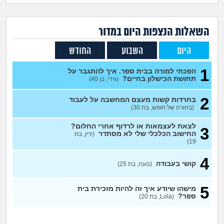
זוגיות
חיפוש שאלות
|
היריון ולידה
הרשמה
התחברות
השאלות הנצפות ה
יום
במדור
היום
השבוע
החודש
הורות ומשפחה
1
הפכתי למורה בבית ספר. איך להתגבר על
מתבגרים
תחושת הכישלון בחיים?
(גידי, בן 40)
2
בחרדות קשות מעצם המחשבה על לעבוד
מהבקו"ם... ועד מתי?!
(בחורה של חופש, בת 30)
לימודים וסטודנטים
לצאת לעצמאות או לרדוף אחרי החלום?
3
החישוב הכלכלי שלי לא מסתדר
(ירין, בת
19)
עבודה וקריירה
4
קושי בעבודה
(נועה, בת 25)
חברים ואנשים
5
מישהו שיודע איך זה להיות מזכירת בית
ספר?
(Lola, בת 20)
בית, שכנים ושותפים