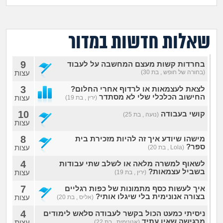
מה שעובר עליי
שומרים על הגוף
שאלות חדשות במדור
פיננסי וכלכלה
9
בחרדות קשות מעצם המחשבה על לעבוד
(בחורה של חופש , בת 30)
עצות
בין הסדינים
3
לצאת לעצמאות או לרדוף אחרי החלום?
החישוב הכלכלי שלי לא מסתדר
עצות
(ירין , בת 19)
חיות מחמד
10
קושי בעבודה
(נועה , בת 25)
עצות
יוקר המחיה
8
מישהו שיודע איך זה להיות מזכירת בית
ספר?
עצות
(Lola , בת 20)
גאווה
4
לשאוף למשרה מלאה או לשלב שתי עבודות
בשביל עצמאות?
עצות
(ירין , בת 19)
7
איך לעשות כסף מתמונות של כפות רגליים
בצורה אנונימית בלי שיגלו אותי?
עצות
(אליס , בת 20)
4
ניסיתי כמעט הכול בקשר לעבודה סלאש לימודים
מרגישה שאין עתיד
עצות
(אנונימית , בת 22)