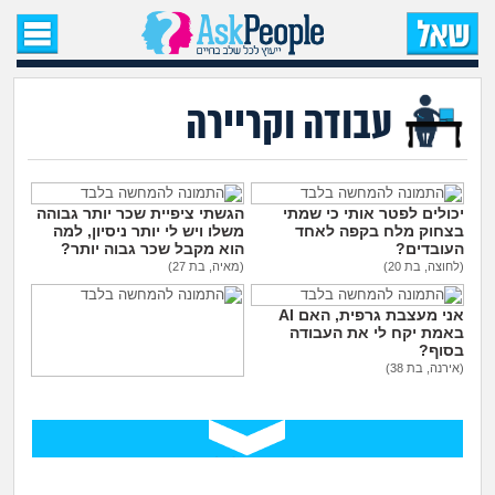
עמוד הבית
שאל שאלה
עבודה וקריירה
שאלות חדשות
שאלות שעוררו עניין
יכולים לפטר אותי כי שמתי
הגשתי ציפיית שכר יותר גבוהה
בצחוק מלח בקפה לאחד
משלו ויש לי יותר ניסיון, למה
העובדים?
הוא מקבל שכר גבוה יותר?
עצות חדשות
(לחוצה, בת 20)
(מאיה, בת 27)
אני מעצבת גרפית, האם AI
מה קורה כאן?
באמת יקח לי את העבודה
בסוף?
(אירנה, בת 38)
מתחם הטיפים
ללכת להפגין? זה יפגע
בקריירה שלי בעתיד?
(סזרק, בן 27)
מדורים