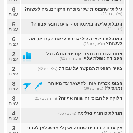
6
גיליתי שהבוסית שלי מוכרת חיקויים, מה לעשות?
(אלה , בת 23)
עצות
5
הגבלת גלישה באינטרנט - הרעת תנאי עבודה?
(רז , בן 24)
עצות
6
המנהלת הישירה שלי גונבת לי את הקרדיט, מה
לעשות?
עצות
(יוליה , בת 28)
2
אחת העובדות מפברקת ימי מחלה וכל
העבודה נופלת עליי!
עצות
(נועה , בת 33)
2
בעיה רפואית המקשה על עבודה
(לילי , בת 42)
עצות
8
הבוס מכריח אותי להישאר עד מאוחר,
נמאס לי!
עצות
(סיון , בת 36)
3
דלוקה על הבוס, זה שווה את זה?
(חוחית , בת 21)
עצות
4
מנהלת כוחנית ואלימה
(נוי , בת 55)
עצות
3
אין עבודה בקרית שמונה ואין לי מושג לאן לעבור
(פיטיו , בן 25)