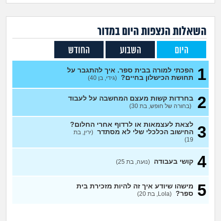
זוגיות
חיפוש שאלות
|
היריון ולידה
הרשמה
התחברות
השאלות הנצפות ה
יום
במדור
היום
השבוע
החודש
הורות ומשפחה
1
הפכתי למורה בבית ספר. איך להתגבר על
מתבגרים
תחושת הכישלון בחיים?
(גידי, בן 40)
2
בחרדות קשות מעצם המחשבה על לעבוד
מהבקו"ם... ועד מתי?!
(בחורה של חופש, בת 30)
לימודים וסטודנטים
לצאת לעצמאות או לרדוף אחרי החלום?
3
החישוב הכלכלי שלי לא מסתדר
(ירין, בת
19)
עבודה וקריירה
4
קושי בעבודה
(נועה, בת 25)
חברים ואנשים
5
מישהו שיודע איך זה להיות מזכירת בית
ספר?
(Lola, בת 20)
בית, שכנים ושותפים