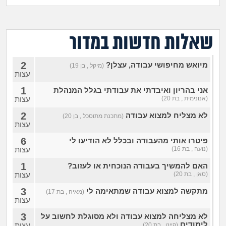
מה שעובר עליי
שומרים על הגוף
שאלות חדשות במדור
פיננסי וכלכלה
2
מיואש מחיפושי עבודה, עצלן?
(מיקל , בן 19)
עצות
בין הסדינים
1
אני בהריון ואיבדתי את עבודתי בגלל המנהלת
(אנונימית , בת 20)
עצות
חיות מחמד
2
לא מצליח למצוא עבודה
(מתכנת מתוסכל , בן 20)
עצות
יוקר המחיה
6
פיטרו אותי מהעבודה ובכלל לא הודיעו לי
(נועה , בת 16)
עצות
גאווה
1
האם להמשיך בעבודה הנוכחית או לעזוב?
(סאן , בת 20)
עצות
3
מתקשה למצוא עבודה שמתאימה לי
(מאיה , בת 17)
עצות
3
לא מצליחה למצוא עבודה ולא מסוגלת לחשוב על
לימודים
עצות
(קייט , בת 20)