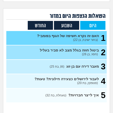
זוגיות
חיפוש שאלות
|
היריון ולידה
הרשמה
התחברות
השאלות הנצפות ה
יום
במדור
היום
השבוע
החודש
הורות ומשפחה
1
האם זה נקרא חשיפה של הגוף בפומבי?
מתבגרים
(בחור ישיבה, בן 22)
2
ביטול חוזה בגלל מצב לא סביר בעליל
מהבקו"ם... ועד מתי?!
(חסוי, בן 26)
לימודים וסטודנטים
3
מעבר דירה עם בן זוג
(lili, בת 25)
עבודה וקריירה
4
לעבור לירושלים כצעירה חילונית? טעות?
(סנופקין, בת 20)
חברים ואנשים
5
איך לייצר חברויות?
(נועהלה, בת 32)
בית, שכנים ושותפים