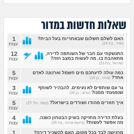
מה שעובר עליי
שומרים על הגוף
שאלות חדשות במדור
פיננסי וכלכלה
1
האם לשלם תשלום שבאחריות בעל הבית?
(אדר , בת 24)
עצות
בין הסדינים
12
התנשקתי עם חבר של השותפה לדירה,
מתאהבת בו. מה לעשות במצב הזה?
עצות
(שיראל , בת 23)
חיות מחמד
5
כמה עולה לדעתכם מים חשמל וארנונה לאדם
אחד?
עצות
(מחיר , בן 19)
יוקר המחיה
3
גר עם שותפים לא נעימים. להבהיר לשותף
שנפגעתי ממנו?
עצות
(טרוור , בן 30)
גאווה
5
איך חוזרים מהודו ושורדים בישראל?
(קסם , גיל: 25)
עצות
4
בעלת הדירה מחזיקה בשיק הבטחון כשנה.
מה אפשר לעשות?
עצות
(צ'יטוס גבינה , בת 26)
1
מרגישה לבד בכל מקום. האם להשכיר דירה?