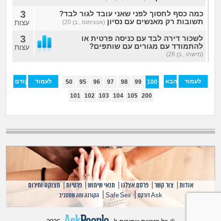
3
כמה כסף לחסוך לפני שאני עובד לגור לבד?
תשובות רק מאנשים עם נסיון
עצות
(אנונימוס , בן 20)
3
לשכור דירה לבד עם כניסה פרטית או
להתמודד עם מגורים עם שותפים?
עצות
(מישהו , בן 26)
לעמוד
הבא
לעמוד
הקודם
50
95
96
97
98
99
100
האחרון
הראשון
101
102
103
104
105
200
אודות
|
צור קשר
|
פרסם אצלנו
|
תנאי שימוש
|
פרטיות
|
מצוקה וחירום
|
|
Ask דורקס
Safe Sex
הקורנה ומה שמסביב