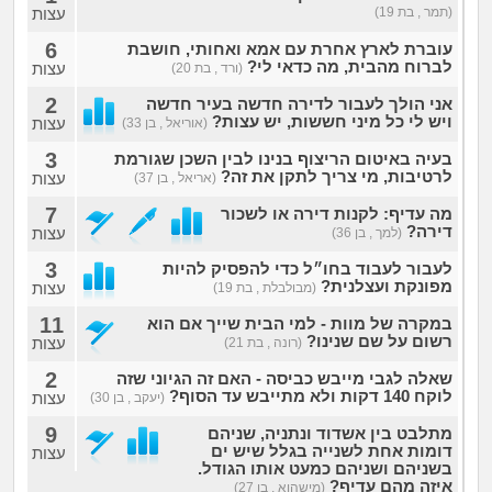
(תמר , בת 19)
עצות
6
עוברת לארץ אחרת עם אמא ואחותי, חושבת
לברוח מהבית, מה כדאי לי?
עצות
(ורד , בת 20)
2
אני הולך לעבור לדירה חדשה בעיר חדשה
ויש לי כל מיני חששות, יש עצות?
עצות
(אוריאל , בן 33)
3
בעיה באיטום הריצוף בנינו לבין השכן שגורמת
לרטיבות, מי צריך לתקן את זה?
עצות
(אריאל , בן 37)
7
מה עדיף: לקנות דירה או לשכור
דירה?
עצות
(למך , בן 36)
3
לעבור לעבוד בחו״ל כדי להפסיק להיות
מפונקת ועצלנית?
עצות
(מבולבלת , בת 19)
11
במקרה של מוות - למי הבית שייך אם הוא
רשום על שם שנינו?
עצות
(רונה , בת 21)
2
שאלה לגבי מייבש כביסה - האם זה הגיוני שזה
לוקח 140 דקות ולא מתייבש עד הסוף?
עצות
(יעקב , בן 30)
9
מתלבט בין אשדוד ונתניה, שניהם
דומות אחת לשנייה בגלל שיש ים
עצות
בשניהם ושניהם כמעט אותו הגודל.
איזה מהם עדיף?
(מישהוא , בן 27)