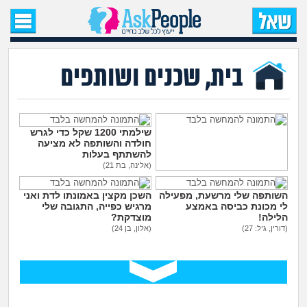
עמוד הבית
שאל שאלה
בית, שכנים ושותפים
שאלות חדשות
שאלות שעוררו עניין
שילמתי 1200 שקל כדי לגרש
חולדה והשותפה לא מציעה
להשתתף בעלות
עצות חדשות
(אלינה, בת 21)
משפחה מרובת ילדים הפכה
את החיים שלי לגהינום
השותפה שלי מרשעת, מפעילה
השכן מקצין באמונתו לדת ואני
(אנונימי, בן 35)
מה קורה כאן?
לי מכונת כביסה באמצע
מרגיש כפייה, התגובה שלי
הלילה!
מוצדקת?
(דורין, גיל: 27)
(אלון, בן 24)
מתחם הטיפים
מדורים