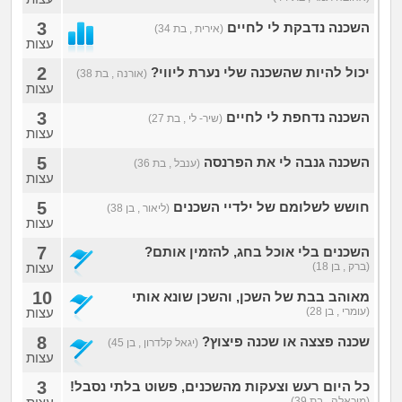
3
השכנה נדבקת לי לחיים
(אירית , בת 34)
עצות
2
יכול להיות שהשכנה שלי נערת ליווי?
(אורנה , בת 38)
עצות
3
השכנה נדחפת לי לחיים
(שיר- לי , בת 27)
עצות
5
השכנה גנבה לי את הפרנסה
(ענבל , בת 36)
עצות
5
חושש לשלומם של ילדיי השכנים
(ליאור , בן 38)
עצות
7
השכנים בלי אוכל בחג, להזמין אותם?
(ברק , בן 18)
עצות
10
מאוהב בבת של השכן, והשכן שונא אותי
(עומרי , בן 28)
עצות
8
שכנה פצצה או שכנה פיצוץ?
(יגאל קלדרון , בן 45)
עצות
3
כל היום רעש וצעקות מהשכנים, פשוט בלתי נסבל!
(מיכאלה , בת 39)