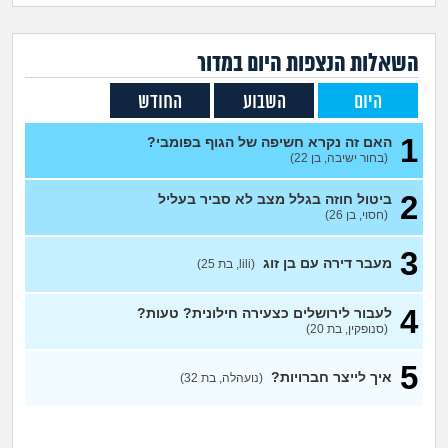
זוגיות
חיפוש שאלות
|
היריון ולידה
הרשמה
התחברות
השאלות הנצפות ה
יום
במדור
היום
השבוע
החודש
הורות ומשפחה
1
האם זה נקרא חשיפה של הגוף בפומבי?
מתבגרים
(בחור ישיבה, בן 22)
2
ביטול חוזה בגלל מצב לא סביר בעליל
מהבקו"ם... ועד מתי?!
(חסוי, בן 26)
לימודים וסטודנטים
3
מעבר דירה עם בן זוג
(lili, בת 25)
עבודה וקריירה
4
לעבור לירושלים כצעירה חילונית? טעות?
(סנופקין, בת 20)
חברים ואנשים
5
איך לייצר חברויות?
(נועהלה, בת 32)
בית, שכנים ושותפים