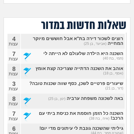
מה שעובר עליי
שומרים על הגוף
שאלות חדשות במדור
פיננסי וכלכלה
4
רוצים לשכור דירה בת"א אבל חוששים מיוקר
המחייה
עצות
(אביעד , בן 25)
בין הסדינים
7
השכנה היא הילדה שלעולם לא הייתה לי
(תמי , בת 40)
עצות
חיות מחמד
8
אוהב את השכנה הדתייה שצריכה קצת אומץ
(אסף , בן 18)
עצות
יוקר המחיה
3
שיעורים פרטיים לשכן, כסף שווה שכנות טובה?
(דור , בן 21)
עצות
גאווה
8
באה לשכונה משפחה ערביה
(ינון , בן 25)
עצות
7
השכנה כל הזמן חוסמת את כניסת ביתי עם
הרכב!
עצות
(איה , בת 38)
6
גיליתי שהשכנה גונבת לי עיתונים מדי יום!
(אהובה תמר , בת 44)
עצות