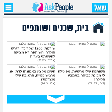
עמוד הבית
שאל שאלה
בית, שכנים ושותפים
שאלות חדשות
שאלות שעוררו עניין
שילמתי 1200 שקל כדי לגרש
חולדה והשותפה לא מציעה
להשתתף בעלות
עצות חדשות
(אלינה, בת 21)
משפחה מרובת ילדים הפכה
את החיים שלי לגהינום
השותפה שלי מרשעת, מפעילה
השכן מקצין באמונתו לדת ואני
(אנונימי, בן 35)
מה קורה כאן?
לי מכונת כביסה באמצע
מרגיש כפייה, התגובה שלי
הלילה!
מוצדקת?
(דורין, גיל: 27)
(אלון, בן 24)
מתחם הטיפים
מדורים