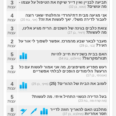
3
תביעה לבניין ואין דייר שיקח את הטיפול על עצמו -
מה עושים?
עצות
(טוטו , בן 32)
4
אני מגיעה מבית דתי/חרדי והחלטתי שאני רוצה
לעבור לדירה משלי. יאך לעשות את זה?
עצות
(אני , בת 20)
3
צואת כלבים בגינה של השכנים. הריח מגיע אלינו,
מה לעשות?
עצות
(דוויד , בן 27)
2
מעבר לבאר שבע מהמרכז. אפשר לשפוך לי אור על
העיר?
עצות
(בני , בן 29)
5
האם בבית בשכירות חייב להיות
תנור/מקרוגל?
עצות
(הייזלנט , בת 54)
3
רעש מפריע משיפוצים, מה אני אמור לעשות עם כל
הרעש? הלימודים הופכים לבלתי אפשריים
עצות
(אנונימי , בן 17)
4
לעזוב את הבית של ההורים? (25)
(מיקי , בן 25)
עצות
5
בעל הדירה הנשוי התחיל איתי. מה לעשות?
(מה קורה פה , בת 23)
עצות
8
מתלבט האם להאריך חוזה לדייר
חסר אחריות
עצות
(מתלבט , בן 37)