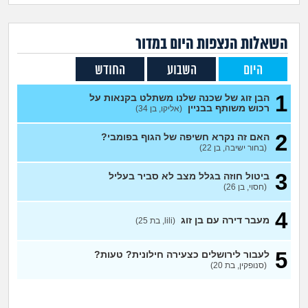
זוגיות
חיפוש שאלות
|
היריון ולידה
הרשמה
התחברות
השאלות הנצפות ה
יום
במדור
היום
השבוע
החודש
הורות ומשפחה
1
הבן זוג של שכנה שלנו משתלט בקנאות על
מתבגרים
רכוש משותף בבניין
(אליקו, בן 34)
2
האם זה נקרא חשיפה של הגוף בפומבי?
מהבקו"ם... ועד מתי?!
(בחור ישיבה, בן 22)
לימודים וסטודנטים
3
ביטול חוזה בגלל מצב לא סביר בעליל
(חסוי, בן 26)
עבודה וקריירה
4
מעבר דירה עם בן זוג
(lili, בת 25)
חברים ואנשים
5
לעבור לירושלים כצעירה חילונית? טעות?
(סנופקין, בת 20)
בית, שכנים ושותפים