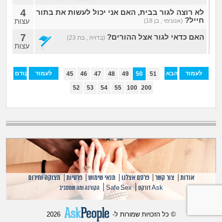
4
לא רוצה לגור בבית, האם אני יכול לעשות את בתור
חייל?
עצות
(אנונימי , בן 18)
7
האם כדאי לגור אצל ההורים?
(בדויה , בת 23)
עצות
לעמוד
הבא
לעמוד
הקודם
45
46
47
48
49
50
51
האחרון
הראשון
52
53
54
55
100
200
אודות
|
צור קשר
|
פרסם אצלנו
|
תנאי שימוש
|
פרטיות
|
מצוקה וחירום
|
|
Ask דורקס
Safe Sex
הקורנה ומה שמסביב
© כל הזכויות שמורות ל-
2026