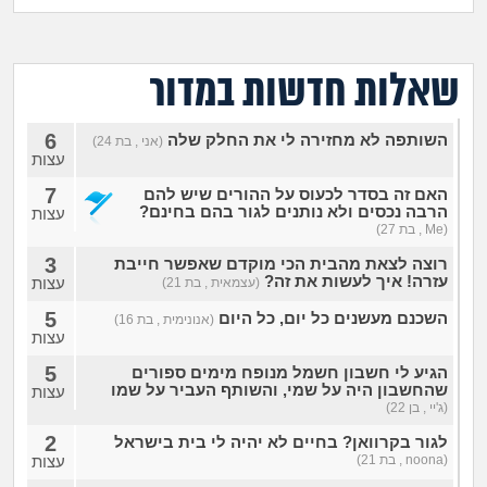
מה שעובר עליי
שומרים על הגוף
שאלות חדשות במדור
פיננסי וכלכלה
6
השותפה לא מחזירה לי את החלק שלה
(אני , בת 24)
עצות
בין הסדינים
7
האם זה בסדר לכעוס על ההורים שיש להם
הרבה נכסים ולא נותנים לגור בהם בחינם?
עצות
(Me , בת 27)
חיות מחמד
3
רוצה לצאת מהבית הכי מוקדם שאפשר חייבת
עזרה! איך לעשות את זה?
עצות
(עצמאית , בת 21)
יוקר המחיה
5
השכנם מעשנים כל יום, כל היום
(אנונימית , בת 16)
עצות
גאווה
5
הגיע לי חשבון חשמל מנופח מימים ספורים
שהחשבון היה על שמי, והשותף העביר על שמו
עצות
(ג'יי , בן 22)
2
לגור בקרוואן? בחיים לא יהיה לי בית בישראל
(noona , בת 21)
עצות