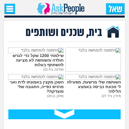
עמוד הבית
שאל שאלה
בית, שכנים ושותפים
שאלות חדשות
שאלות שעוררו עניין
שילמתי 1200 שקל כדי לגרש
חולדה והשותפה לא מציעה
להשתתף בעלות
עצות חדשות
(אלינה, בת 21)
משפחה מרובת ילדים הפכה
את החיים שלי לגהינום
השותפה שלי מרשעת, מפעילה
השכן מקצין באמונתו לדת ואני
(אנונימי, בן 35)
מה קורה כאן?
לי מכונת כביסה באמצע
מרגיש כפייה, התגובה שלי
הלילה!
מוצדקת?
(דורין, גיל: 27)
(אלון, בן 24)
מתחם הטיפים
מדורים