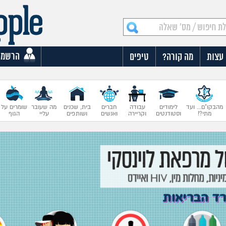
הרשמה
עצות
מה קורה?
טיפים
מהבקו"ם... ועד
לימודים
עבודה
חברים
בית, שכנים
מה שעובר
שומרים על
מתי?!
וסטודנטים
וקריירה
ואנשים
ושותפים
עליי
הגוף