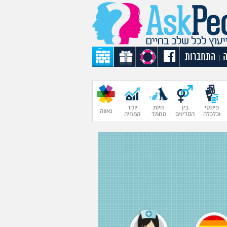
התחברות
|
פיננסי
בין
חיות
יוקר
גאווה
וכלכלה
הסדינים
מחמד
המחיה