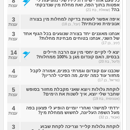
8
כל פעם אחרי שיורדת ליזיז שלי מופיעות לי
מה שעובר עליי
אפטות בתוך הפה, זאת מחלת מין שנדבקתי
עצות
בה?
(שואלת , בת 21)
שומרים על הגוף
3
איפה אפשר לעשות בדיקה למחלות מין בצורה
אנונימית ואיכותית?
עצות
(יובל , בן 18)
פיננסי וכלכלה
3
אנחנו מאוננים יחד בצורה שנוגעים בכל הגוף אחד
של השני, אנחנו בטוחים מבחינת מחלות?
עצות
(יניב , בן 17)
בין הסדינים
14
יצא לי לקיים יחסי מין עם הרבה חיילים
בבסיס, האם קונדום מגן ב 100% ממחלות?
עצות
חיות מחמד
(ליטל , בת 20)
4
שכבנו עם קונדום וגמרתי בפנים, אמורה לקבל
מחזור עוד כמה ימים, מה הסיכוי להריון?
עצות
יוקר המחיה
(נוריאל , בן 17)
5
לוקחת גלולות ויוצא שאני מקבלת מחזור בסופש
גאווה
שחבר שלי יוצא, איך לשנות את הימים?
עצות
(אנונימית , בת 19)
4
ירדתי למישהי ואחרי יומיים הופיע לי פצעון בפה
מעל השפה העליונה, לחשוש ממחלת מין?
עצות
(אבגד , בן 32)
3
לוקחת גלולות קלייר וצריכה לקחת שבוע