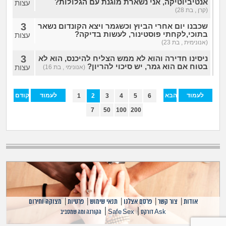
אנטיביוטיקה, אני נשארת מוגנת עם הגלולות?
עצות
(קרן , בת 28)
3
שכבנו יום אחרי הביוץ וכשגמר ויצא הקונדום נשאר
בתוכי,לקחתי פוסטינור, לעשות בדיקה?
עצות
(אנונימית , בת 23)
3
ניסינו חדירה והוא לא ממש הצליח להיכנס, הוא לא
בטוח אם הוא גמר, יש סיכוי להריון?
עצות
(אנונימי , בת 16)
לעמוד
הבא
לעמוד
הקודם
1
2
3
4
5
6
האחרון
הראשון
7
50
100
200
אודות
|
צור קשר
|
פרסם אצלנו
|
תנאי שימוש
|
פרטיות
|
מצוקה וחירום
|
|
Ask דורקס
Safe Sex
הקורנה ומה שמסביב