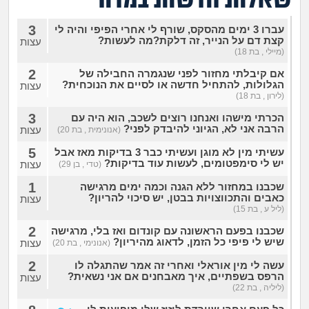
שאלות חדשות במדור
זוגיות
חיפוש שאלות
3
|
עברו 3 ימים מהסקס, שורף לי אחרי הפיפי והיה לי
היריון ולידה
הרשמה
התחברות
קצת דם על הנייר, זה דלקת?מה לעשות?
עצות
(מיילי , בת 18)
הורות ומשפחה
2
אם קיבלתי מחזור לפני שנגמרה החבילה של
הגלולות, להתחיל חדשה או לסיים את הנוכחית?
עצות
(לירון , בת 18)
מתבגרים
3
הכרתי מישהו ואנחנו רוצים לשכב, הוא היה עם
הרבה אני לא, הגיוני להיבדק לפני?
עצות
(אנונימית , בת 20)
מהבקו"ם... ועד מתי?!
5
עשיתי מין לא מוגן ועשיתי כבר 3 בדיקות מאז אבל
יש לי סימפטומים, לעשות עוד בדיקות?
עצות
(טדי , בן 29)
לימודים וסטודנטים
1
שכבנו במחזור ללא הגנה וכמה ימים מרגישה
כאבים והתכווצויות בבטן, יש סיכוי להריון?
עצות
עבודה וקריירה
(ליל ע , בת 15)
2
שכבנו בפעם הראשונה עם קונדום ואז בלי, מרגישה
שיש לי פיפי כל הזמן, לדאוג מהיריון?
עצות
(אנונימי , בת 20)
חברים ואנשים
2
עשה לי מין אוראלי ואחרי זה אמר שהתגלה לו
הרפס בשפתיים, איך מאבחנים אם אני נשאית?
עצות
בית, שכנים ושותפים
(ליליה , בת 22)