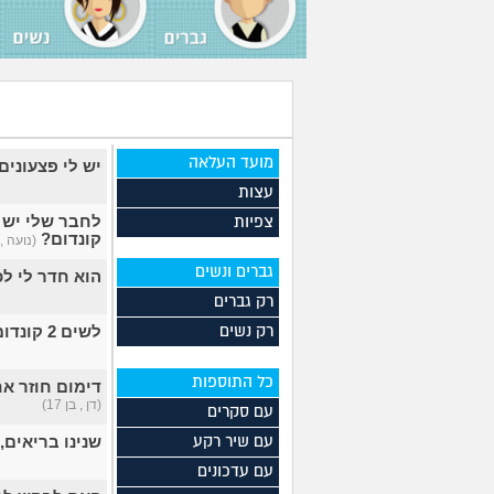
מועד העלאה
יש לי פצעונים
עצות
לחבר שלי יש 
צפיות
קונדום?
(נועה , ב
גברים ונשים
הוא חדר לי לכ
רק גברים
לשים 2 קונדומים כדי לא להידבק במחלות?
רק נשים
כל התוספות
דימום חוזר אח
(דן , בן 17)
עם סקרים
שנינו בריאים,
עם שיר רקע
עם עדכונים