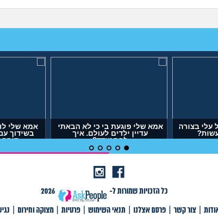
עלי בצורה
אמא שלי פוגעת בי כי לא הבאתי
אמא שלי לו
עשות?
עדיין ילדים לעולם. איך
בשידוך עם
להתמודד?
דופק,
(אנונימית, בת 29)
(אר
כל הזכויות שמורות ל-
2026
ודות
|
צור קשר
|
פרסם אצלנו
|
תנאי השימוש
|
פרטיות
|
מצוקה וחירום
|
נגי
צור קשר
|
פרסם אצלנו
|
תנאי שימוש
|
פרטיות
|
תגיות
|
מצוקה וחירום
|
Ask דורקס