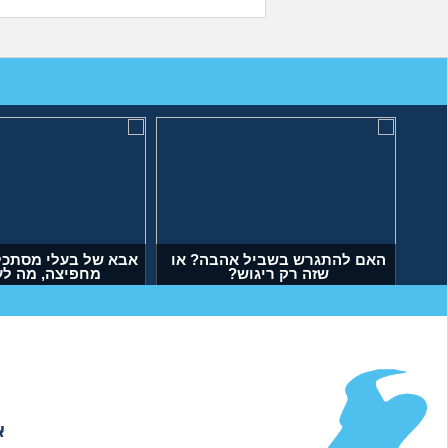
האם להתגרש בשביל אהבה? או
אבא של בעלי מסתכל 
שזה רק ריגוש?
מחפיצה, מה ל
(דנה, בת 35)
(ליה, בת 27)
א
אודות
|