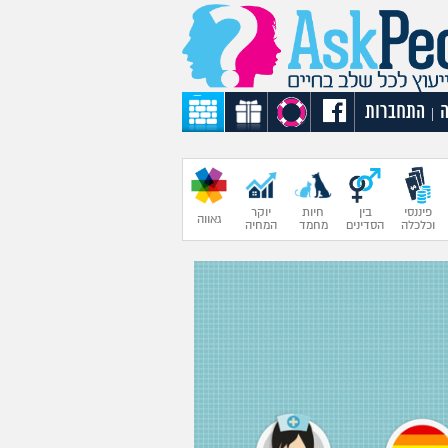
התחברות
|
פיננסי
בין
חיות
יוקר
גאווה
וכלכלה
הסדינים
מחמד
המחיה