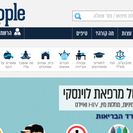
הרשמה
עצות
מה קורה?
טיפים
מהבקו"ם... ועד
לימודים
עבודה
חברים
בית, שכנים
מה שעובר
שומרים על
מתי?!
וסטודנטים
וקריירה
ואנשים
ושותפים
עליי
הגוף