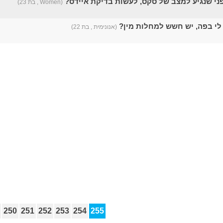
י שנגיע למצב של סקס, לעשות בדיקת איידס?
(Women , בת 23)
לי בפה, יש חשש למחלות מין?
(אנונימית , בת 22)
250
251
252
253
254
255