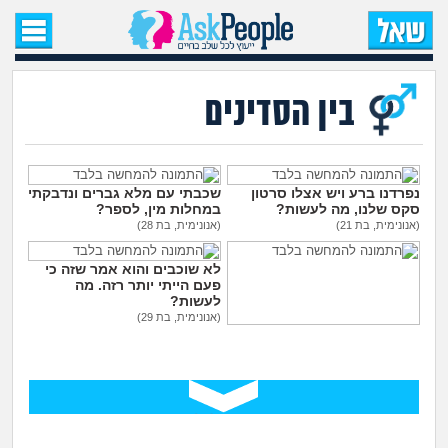
עמוד הבית
שאל שאלה
בין הסדינים
שאלות חדשות
שאלות שעוררו עניין
נפרדנו ברע ויש אצלו סרטון
שכבתי עם מלא גברים ונדבקתי
סקס שלנו, מה לעשות?
במחלות מין, לספר?
(אנונימית, בת 21)
(אנונימית, בת 28)
עצות חדשות
לא שוכבים והוא אמר שזה כי
פעם הייתי יותר רזה. מה
מה קורה כאן?
לעשות?
(אנונימית, בת 29)
בת 30 עדיין בתולה, כדאי ללכת
מתחם הטיפים
לנער ליווי?
(אנונימית, בת 30)
מדורים