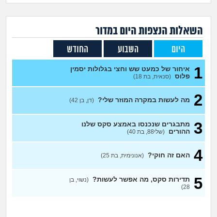
זוגיות
חיפוש שאלות
|
היריון ולידה
הרשמה
התחברות
השאלות הנצפות ה
יום
במדור
היום
השבוע
החודש
הורות ומשפחה
1
איחור של כמעט שש וחצי בגלולות יסמין
מתבגרים
פלוס
(סנאית, בת 18)
2
מהבקו"ם... ועד מתי?!
מה לעשות במקרה המוזר שלי?
(דן, בן 42)
לימודים וסטודנטים
3
מתבגרים שנכנסו באמצע סקס שלנו
ההורים
(שלי88, בת 40)
עבודה וקריירה
4
האם זה חוקי?
(אנונימית, בת 25)
חברים ואנשים
5
תדירות סקס, מה אפשר לעשות?
(נשוי, בן
28)
בית, שכנים ושותפים