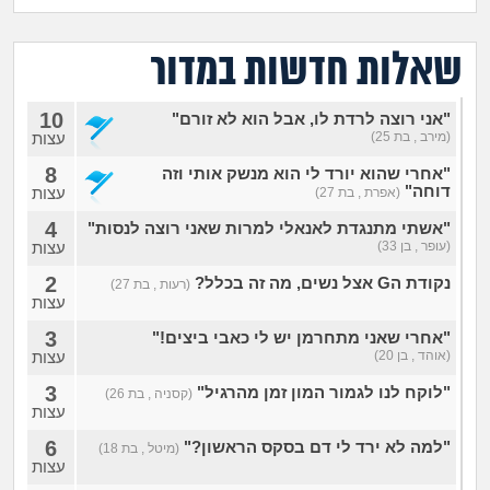
מה שעובר עליי
שאלות חדשות במדור
שומרים על הגוף
10
"אני רוצה לרדת לו, אבל הוא לא זורם"
פיננסי וכלכלה
(מירב , בת 25)
עצות
8
"אחרי שהוא יורד לי הוא מנשק אותי וזה
בין הסדינים
דוחה"
עצות
(אפרת , בת 27)
4
"אשתי מתנגדת לאנאלי למרות שאני רוצה לנסות"
חיות מחמד
(עופר , בן 33)
עצות
2
נקודת הG אצל נשים, מה זה בכלל?
(רעות , בת 27)
יוקר המחיה
עצות
3
"אחרי שאני מתחרמן יש לי כאבי ביצים!"
גאווה
(אוהד , בן 20)
עצות
3
"לוקח לנו לגמור המון זמן מהרגיל"
(קסניה , בת 26)
עצות
6
"למה לא ירד לי דם בסקס הראשון?"
(מיטל , בת 18)
עצות