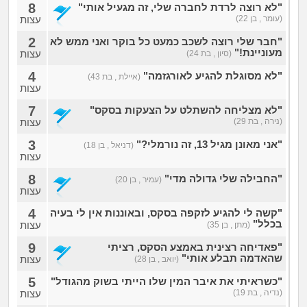
8
"לא רוצה לרדת לחברה שלי, זה מגעיל אותי"
(עומר , בן 22)
עצות
2
"חבר שלי רוצה לשכב כמעט כל בוקר ואני ממש לא
מעוניינת!"
עצות
(סיון , בת 24)
4
"לא מסוגלת להגיע לאורגזמה"
(איילת , בת 43)
עצות
7
"לא מצליחה להשתלט על הצעקות בסקס"
(נירה , בת 29)
עצות
3
"אני מאונן מגיל 13, זה נורמלי?"
(דניאל , בן 18)
עצות
8
"החבילה שלי גדולה מדי"
(עמיר , בן 20)
עצות
4
"קשה לי להגיע לזקפה בסקס, ובאוננות אין לי בעיה
בכלל"
עצות
(מתן , בן 35)
9
"פאדיחה רצינית באמצע הסקס, רציתי
שהאדמה תבלע אותי"
עצות
(יואב , בן 28)
5
"כשראיתי את איבר המין שלו הייתי בשוק מהגודל"
(נדיה , בת 19)
עצות